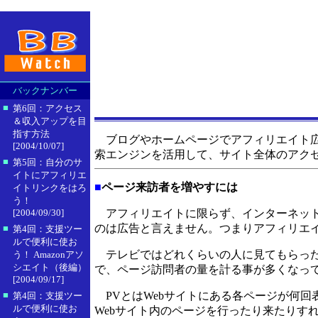
バックナンバー
■
第6回：アクセス
＆収入アップを目
指す方法
ブログやホームページでアフィリエイト広
[2004/10/07]
索エンジンを活用して、サイト全体のアク
■
第5回：自分のサ
イトにアフィリエ
■
ページ来訪者を増やすには
イトリンクをはろ
う！
[2004/09/30]
アフィリエイトに限らず、インターネット
のは広告と言えません。つまりアフィリエ
■
第4回：支援ツー
ルで便利に使お
テレビではどれくらいの人に見てもらった
う！ Amazonアソ
シエイト（後編）
で、ページ訪問者の量を計る事が多くなっ
[2004/09/17]
■
PVとはWebサイトにある各ページが何回
第4回：支援ツー
ルで便利に使お
Webサイト内のページを行ったり来たりす