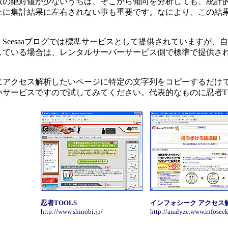
の絶対値が少ないうちは、そこから傾向を分析しても、統計的
上に集計結果に左右されない事も重要です。なにより、この結
eesaaブログでは標準サービスとして提供されていますが、
している場合は、レンタルサーバーサービス側で標準で提供さ
アクセス解析したいページに特定の文字列をコピーするだけで
サービスですので試してみてください。代表的なものに忍者TO
忍者TOOLS
インフォシーク アクセス
http://www.shinobi.jp/
http://analyze.www.infoseek