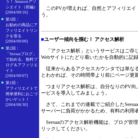
う！ Amazonアソ
シエイト（前編）
このPVが増えれば、自然とアフィリエイ
[2004/09/16]
う。
■
第3回：
お勧めの商品にア
フィリエイトリン
クを張る
■
ユーザー傾向を掴む！ アクセス解析
[2004/09/09]
■
第2回：
「アクセス解析」というサービスはご存じ
「Seesaaブログ」
Webサイトにたどり着いたかを自動的に記
で始める、無料ブ
ログ＆アフィリエ
従来からあるアクセスカウンタでは単なる
イト
とわかれば、その時間帯より前にページ更
[2004/09/07]
■
第1回：
つまりアクセス解析は、自分なりのPV向
アフィリエイトで
ービスを導入してみましょう。
簡単便利におこづ
かいゲット！
さて、これまでの連載でご紹介したSees
[2004/08/30]
サーバーに負荷がかかるため、有料の利用者
Seesaaのアクセス解析機能は、ブログ
リックしてください。