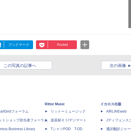
ブックマーク
Pocket
この写真の記事へ
次の画像
Rittor Music
イカロス出版
artGridフォーラム
リットーミュージック
AIRLINEweb
ットショップ担当者フォーラム
楽器探そう!デジマート
Jディフェンス
ress Business Library
TシャツPOD T-OD
通訳翻訳ジャー