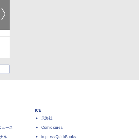
ICE
天海社
ニュース
Comic curea
ナル
impress QuickBooks