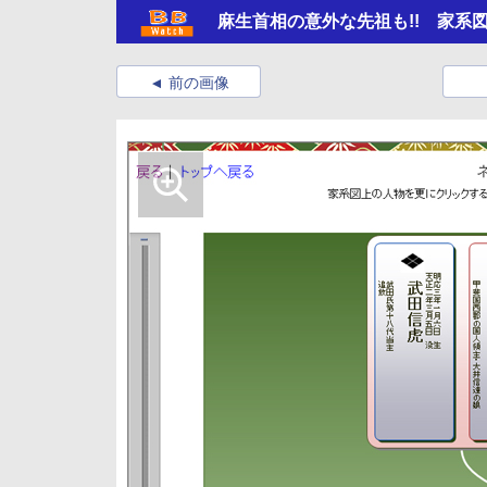
麻生首相の意外な先祖も!! 家系
前の画像