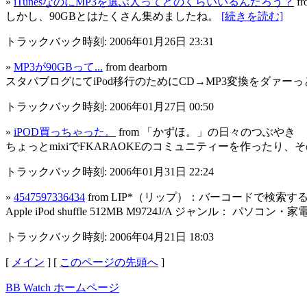
»
iTunesなのにMP3を選ぶ人ってどのくらいいるんだろう？
fr
しかし、90GBとはたくさん集めましたね。
[続きを読む]
トラックバック時刻: 2006年01月26日 23:31
»
MP3が90GBって...
from dearborn
スタパブログにてiPod移行のためにCD→MP3変換をダァー
トラックバック時刻: 2006年01月27日 00:50
»
iPOD買っちゃった。
from 「かずほ。」の日々のつぶやき
ちょっとmixiでFKARAOKEのコミュニティーを作ったり
トラックバック時刻: 2006年01月31日 22:24
»
4547597336434
from LIP*（リップ）：バーコードで検索する、
Apple iPod shuffle 512MB M9724J/A ジャンル： 
トラックバック時刻: 2006年04月21日 18:03
[
メイン
] [
このページの先頭へ
]
BB Watch ホームページ