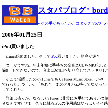
スタパブログ" borde
« その手があったか、コダック V570
|
メ
2006年01月25日
iPod買いました
iTunes始めました。そして
iPod
買いました。順序が逆？
つーかですね、年末年始に手持ちの全音楽CDをMP3化した
除!! もできないので、音楽CDの山を切り崩してスッキリ
そこで活躍したのがiTunesでありiTunes Music Store。いや、音
で行った。つーか、「あれ？ あのアルバム持ってなかったっけ？」と
してくれた。
詳細は省くが、なるほどiTunesは非常にお手軽でありかつ便
者なんですけど!! 久々に触るiPodの使用感はやっぱりイイ感じ