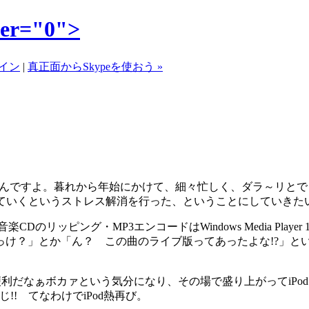
r="0">
イン
|
真正面からSkypeを使おう »
んですよ。暮れから年始にかけて、細々忙しく、ダラ～リとで
していくというストレス解消を行った、ということにしていきた
楽CDのリッピング・MP3エンコードはWindows Media Player 1
か「ん？ この曲のライブ版ってあったよな!?」というコトに関して、
利だなぁボカァという気分になり、その場で盛り上がってiPodを激
!! てなわけでiPod熱再び。