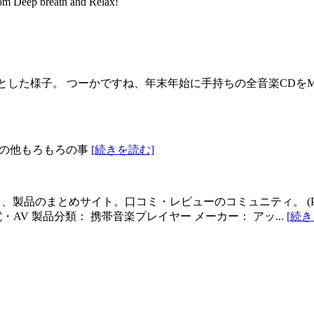
om Deep breath and Relax!
っとした様子。 つーかですね、年末年始に手持ちの全音楽CDをM
、その他もろもろの事
[続きを読む]
製品のまとめサイト。口コミ・レビューのコミュニティ。 (PukiWiki/T
パソコン・家電・AV 製品分類： 携帯音楽プレイヤー メーカー： アッ...
[続き