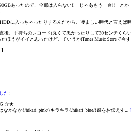
90GBあったので、全部は入らない!! じゃあもう一台!! 
。
HDDに入っちゃったりするんだから、凄まじい時代と言えば
直後、手持ちのレコード(丸くて黒かったりして30センチくら
ほうがイイと思ったけど、ていうかiTunes Music Stor
オ
]
ました
:
OG ☆★
hikari_pink/}キラキラ{/hikari_blue/}感をお伝えす...