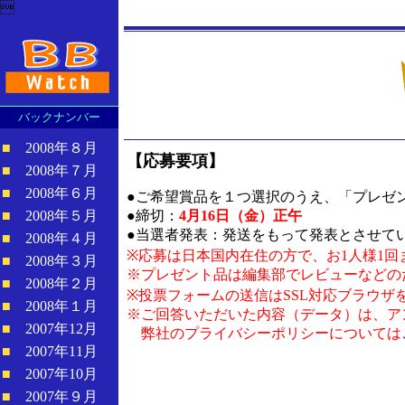

バックナンバー
■
2008年８月
【応募要項】
■
2008年７月
■
2008年６月
●ご希望賞品を１つ選択のうえ、「プレゼ
■
2008年５月
●締切：
4月16日（金）正午
●当選者発表：発送をもって発表とさせて
■
2008年４月
※応募は日本国内在住の方で、お1人様1
■
2008年３月
※プレゼント品は編集部でレビューなどの
■
2008年２月
※投票フォームの送信はSSL対応ブラウザ
■
2008年１月
※ご回答いただいた内容（データ）は、ア
■
2007年12月
弊社のプライバシーポリシーについては
■
2007年11月
■
2007年10月
■
2007年９月