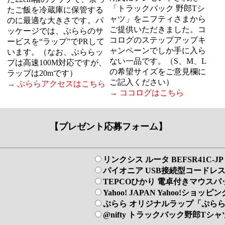
「トラックバック 野郎Tシ
たご飯を冷蔵庫に保管する
ャツ」をニフティさまから
のに最適な大きさです。パ
ご提供いただきました。コ
ッケージでは、ぷららのサ
コログのステップアップキ
ービスを“ラップ”でPRして
ャンペーンでしか手に入ら
います。（なお、ぷららッ
ない一品です。（S、M、L
プは高速100M対応ですが、
の希望サイズをご意見欄に
ラップは20mです）
ご記入ください）
→ ぷららアクセスはこちら
→ ココログはこちら
【プレゼント応募フォーム】
リンクシス ルータ BEFSR41C-JP 
パイオニア USB接続型コードレス電話
TEPCOひかり 電卓付きマウスパ
Yahoo! JAPAN Yahoo!ショッ
ぷらら オリジナルラップ「ぷらら
@nifty トラックバック野郎Tシャ