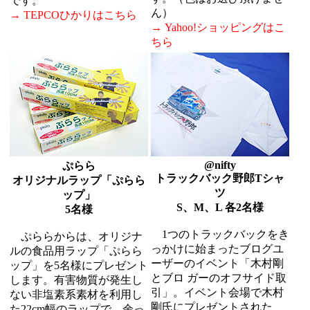
です。
ん）
→ TEPCOひかりはこちら
→ Yahoo!ショッピングはこ
ちら
@nifty
ぷらら
トラックバック野郎Tシャ
オリジナルラップ「ぷらら
ツ
ップ」
S、M、L 各2名様
5名様
1つのトラックバックをき
ぷららからは、オリジナ
っかけに始まったブログユ
ルの食品用ラップ「ぷらら
ーザーのイベント「木村剛
ップ」を5名様にプレゼント
とブロ ガーのオフサイド取
します。有害物質が発生し
引」。イベント会場で木村
ない非塩素系素材を利用し
剛氏にプレゼントされた
た22cm幅のラップで、余っ