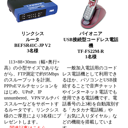
リンクシス
パイオニア
ルータ
USB接続型コードレス電話
BEFSR41C-JP V2
機
3名様
TF-FS22M-R
1名様
113×88×30mm（幅×奥行×
高）の小型サイズでありな
一般加入電話用のコード
がら、FTP測定で約95Mbps
レス電話機として利用でき
のスループットを計測。
るほか、パソコンとUSB接
PPPoEマルチセッションを
続することで音声チャット
はじめ、UPnP、IP
やインターネット電話でも
unnumbered、VPNマルチパ
使用できる電話機です。電
ススルーなどをサポートす
話番号の上3桁を自動識別す
るルータです。リンクシス
る「カタカナ電話帳」や
様のご厚意により3名様にプ
「お気に入りダイヤル」な
レゼントします。
どの機能を搭載していま
→ 関連記事はこちら
す。