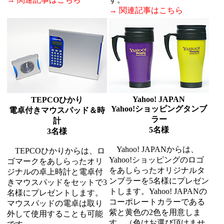
→ 関連記事はこちら
Yahoo! JAPAN
TEPCOひかり
Yahoo!ショッピングタンブ
電卓付きマウスパッド＆時
ラー
計
5名様
3名様
Yahoo! JAPANからは、
TEPCOひかりからは、ロ
Yahoo!ショッピングのロゴ
ゴマークをあしらったオリ
をあしらったオリジナルタ
ジナルの卓上時計と電卓付
ンブラーを5名様にプレゼン
きマウスパッドをセットで3
トします。Yahoo! JAPANの
名様にプレゼントします。
コーポレートカラーである
マウスパッドの電卓は取り
紫と黄色の2色を用意しま
外して使用することも可能
す。（色はお選び頂けませ