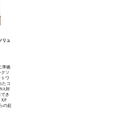
ソリュ
Aに準拠
ークソ
ットワ
れたコ
NA対
生でき
 XP
onからの起
。