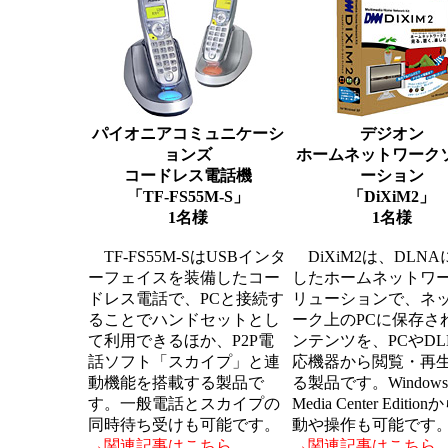
パイオニアコミュニケーシ
デジオン
ョンズ
ホームネットワーク
コードレス電話機
ーション
「TF-FS55M-S」
「DiXiM2」
1名様
1名様
TF-FS55M-SはUSBインタ
DiXiM2は、DLN
ーフェイスを装備したコー
したホームネットワ
ドレス電話で、PCと接続す
リューションで、ネ
ることでハンドセットとし
ーク上のPCに保存さ
て利用できるほか、P2P電
ンテンツを、PCやDL
話ソフト「スカイプ」と連
応機器から閲覧・再
動機能を搭載する製品で
る製品です。Windows
す。一般電話とスカイプの
Media Center Editi
同時待ち受けも可能です。
動や操作も可能です
→関連記事はこちら
→関連記事はこちら