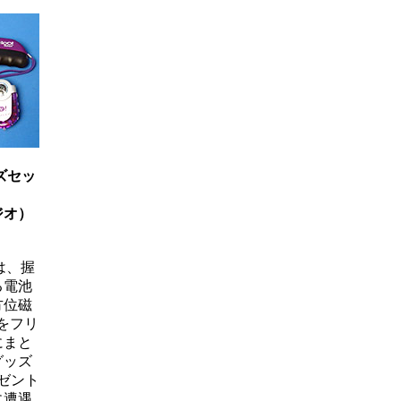
ズセッ
ジオ）
らは、握
る電池
方位磁
をフリ
にまと
グッズ
ゼント
に遭遇