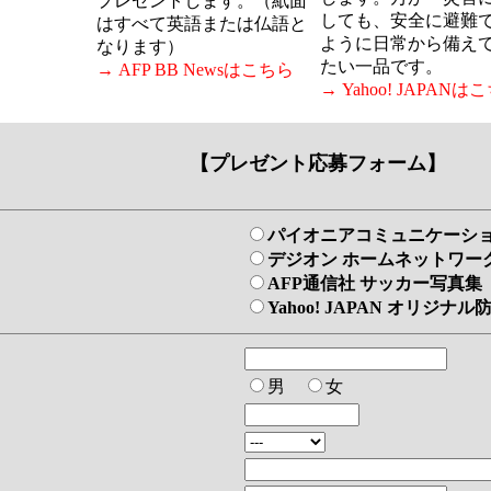
プレゼントします。（紙面
しても、安全に避難
はすべて英語または仏語と
ように日常から備え
なります）
たい一品です。
→ AFP BB Newsはこちら
→ Yahoo! JAPANは
【プレゼント応募フォーム】
パイオニアコミュニケーション
デジオン ホームネットワーク
AFP通信社 サッカー写真集「
Yahoo! JAPAN オリ
男
女