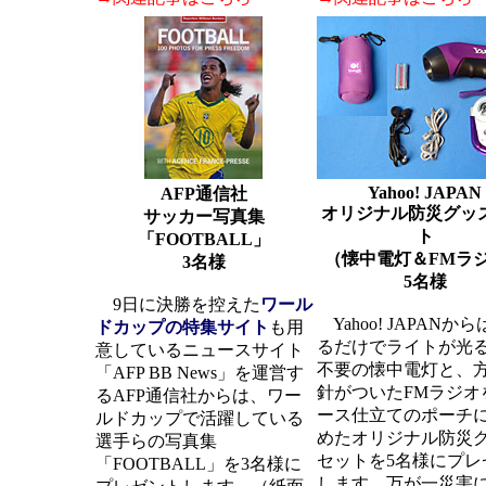
Yahoo! JAPAN
AFP通信社
オリジナル防災グッ
サッカー写真集
ト
「FOOTBALL」
（懐中電灯＆FMラ
3名様
5名様
9日に決勝を控えた
ワール
Yahoo! JAPANか
ドカップの特集サイト
も用
るだけでライトが光
意しているニュースサイト
不要の懐中電灯と、
「AFP BB News」を運営す
針がついたFMラジオ
るAFP通信社からは、ワー
ース仕立てのポーチ
ルドカップで活躍している
めたオリジナル防災
選手らの写真集
セットを5名様にプレ
「FOOTBALL」を3名様に
します。万が一災害