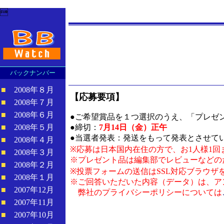

バックナンバー
■
2008年８月
【応募要項】
■
2008年７月
■
2008年６月
●ご希望賞品を１つ選択のうえ、「プレゼ
■
2008年５月
●締切：
7月14日（金）正午
●当選者発表：発送をもって発表とさせて
■
2008年４月
※応募は日本国内在住の方で、お1人様1
■
2008年３月
※プレゼント品は編集部でレビューなどの
■
2008年２月
※投票フォームの送信はSSL対応ブラウザ
■
2008年１月
※ご回答いただいた内容（データ）は、ア
■
2007年12月
弊社のプライバシーポリシーについては
■
2007年11月
■
2007年10月