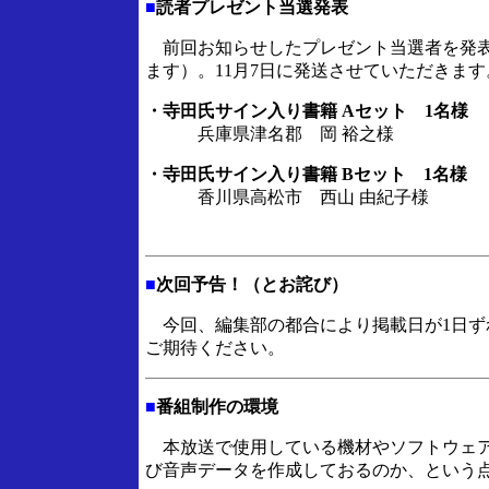
■
読者プレゼント当選発表
前回お知らせしたプレゼント当選者を発表
ます）。11月7日に発送させていただきま
・寺田氏サイン入り書籍 Aセット 1名様
兵庫県津名郡 岡 裕之様
・寺田氏サイン入り書籍 Bセット 1名様
香川県高松市 西山 由紀子様
■
次回予告！（とお詫び）
今回、編集部の都合により掲載日が1日ずれ
ご期待ください。
■
番組制作の環境
本放送で使用している機材やソフトウェアな
び音声データを作成しておるのか、という