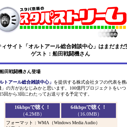
ティサイト「オルトアール総合雑談中心」はまだまだ
ゲスト：船田戦闘機さん
船田戦闘機さん登場
ルトアール総合雑談中心」
を提供する株式会社タフの代表を務め
」の方がおなじみかと思います。100億円プロジェクトをい
5回から3回にわたってお送りする予定です。
16kbpsで聴く！
64kbpsで聴く！
（4.2MB）
（16.0MB）
フォーマット：WMA（Windows Media Audio）