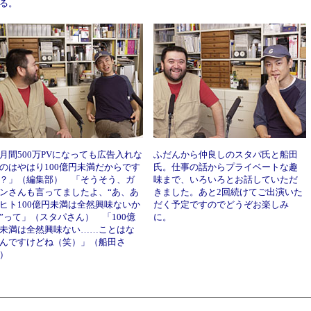
る。
月間500万PVになっても広告入れな
ふだんから仲良しのスタパ氏と船田
のはやはり100億円未満だからです
氏。仕事の話からプライベートな趣
？」（編集部） 「そうそう、ガ
味まで、いろいろとお話していただ
ンさんも言ってましたよ、“あ、あ
きました。あと2回続けてご出演いた
ヒト100億円未満は全然興味ないか
だく予定ですのでどうぞお楽しみ
”って」（スタパさん） 「100億
に。
未満は全然興味ない……ことはな
んですけどね（笑）」（船田さ
）