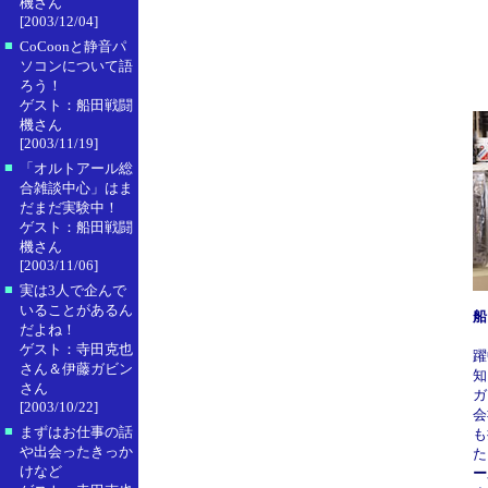
機さん
[2003/12/04]
■
CoCoonと静音パ
ソコンについて語
ろう！
ゲスト：船田戦闘
機さん
[2003/11/19]
■
「オルトアール総
合雑談中心」はま
だまだ実験中！
ゲスト：船田戦闘
機さん
[2003/11/06]
■
実は3人で企んで
いることがあるん
船
だよね！
ラ
ゲスト：寺田克也
躍
さん＆伊藤ガビン
知
さん
ガ
[2003/10/22]
会
■
まずはお仕事の話
も
や出会ったきっか
た
けなど
ー