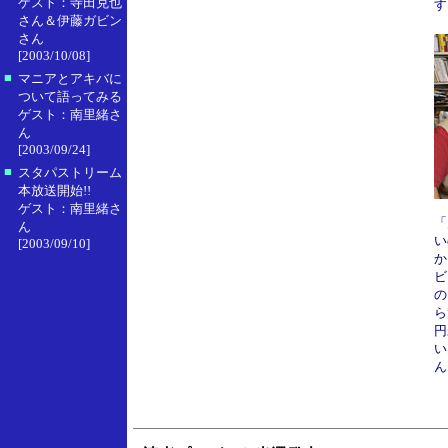
ゲスト：寺田克也
す
さん＆伊藤ガビン
さん
[2003/10/08]
■
マニアとアキバに
ついて語ってみる
ゲスト：南里緒さ
ん
[2003/09/24]
■
スタパストリーム
本放送開始!!
ゲスト：南里緒さ
「
ん
い
[2003/09/10]
か
ビ
の
ら
円
い
ん