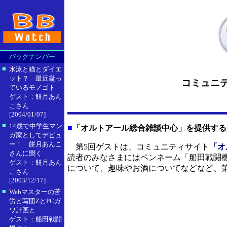
バックナンバー
■
水泳と猫とダイエ
ット？ 最近凝っ
コミュニ
ているモノゴト
ゲスト：餅月あん
こさん
[2004/01/07]
■
14歳で中学生マン
■
「オルトアール総合雑談中心」を提供する
ガ家としてデビュ
ー！ 餅月あんこ
第5回ゲストは、コミュニティサイト
「オ
さんに聞く
読者のみなさまにはペンネーム「船田戦闘機
ゲスト：餅月あん
について、趣味やお酒についてなどなど、第
こさん
[2003/12/17]
■
Webマスターの苦
労と写団ZとPCガ
ワ計画と
ゲスト：船田戦闘