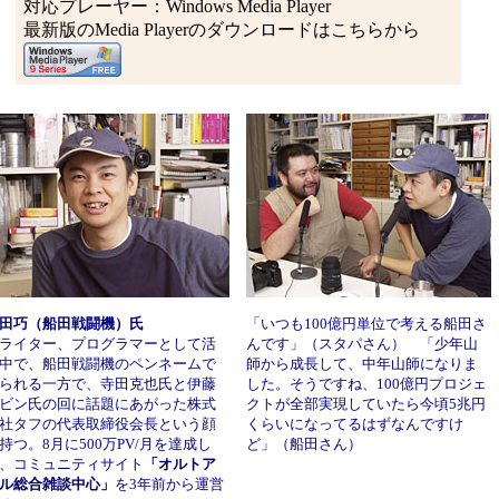
対応プレーヤー：Windows Media Player
最新版のMedia Playerのダウンロードはこちらから
田巧（船田戦闘機）氏
「いつも100億円単位で考える船田さ
イター、プログラマーとして活
んです」（スタパさん） 「少年山
中で、船田戦闘機のペンネームで
師から成長して、中年山師になりま
られる一方で、寺田克也氏と伊藤
した。そうですね、100億円プロジェ
ビン氏の回に話題にあがった株式
クトが全部実現していたら今頃5兆円
社タフの代表取締役会長という顔
くらいになってるはずなんですけ
持つ。8月に500万PV/月を達成し
ど」（船田さん）
、コミュニティサイト
「オルトア
ル総合雑談中心」
を3年前から運営