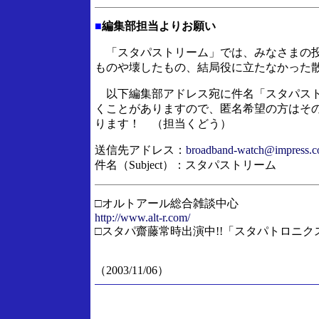
■
編集部担当よりお願い
「スタパストリーム」では、みなさまの投
ものや壊したもの、結局役に立たなかった
以下編集部アドレス宛に件名「スタパスト
くことがありますので、匿名希望の方はそ
ります！ （担当くどう）
送信先アドレス：
broadband-watch@impress.co
件名（Subject）：スタパストリーム
□オルトアール総合雑談中心
http://www.alt-r.com/
□スタパ齋藤常時出演中!!「スタパトロニクスTV
（2003/11/06）