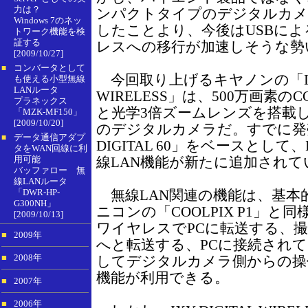
力は？
ンパクトタイプのデジタルカメ
Windows 7のネッ
したことより、今後はUSBに
トワーク機能を検
証する
レスへの移行が加速しそうな勢
[2009/10/27]
コンバータとして
■
今回取り上げるキヤノンの「IXY 
も使える小型無線
LANルータ
WIRELESS」は、500万画素
プラネックス
と光学3倍ズームレンズを搭載
「MZK-MF150」
[2009/10/20]
のデジタルカメラだ。すでに発
データ通信アダプ
■
DIGITAL 60」をベースとして、IE
タをWAN回線に利
用可能
線LAN機能が新たに追加されて
バッファロー 無
線LANルータ
「DWR-HP-
無線LAN関連の機能は、基本
G300NH」
ニコンの「COOLPIX P1」と
[2009/10/13]
ワイヤレスでPCに転送する、撮
■
2009年
へと転送する、PCに接続され
してデジタルカメラ側からの操
■
2008年
機能が利用できる。
■
2007年
■
2006年