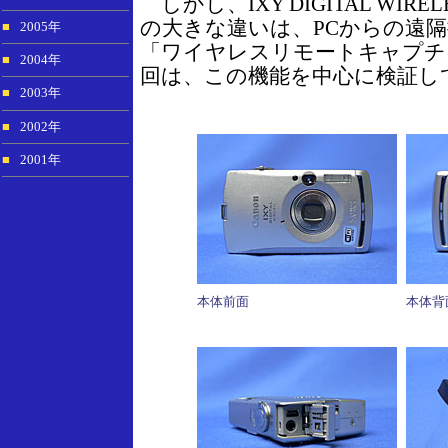
しかし、IXY DIGITAL WIRELE
の大きな違いは、PCからの遠
■
2005年
「ワイヤレスリモートキャプチ
■
2004年
回は、この機能を中心に検証し
■
2003年
■
2002年
■
2001年
本体前面
本体背