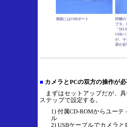
側面にはUSBポート
同梱の
プタ。
「SELP
USB
が、そ
源が必
■
カメラとPCの双方の操作が
まずはセットアップだが、具
ステップで設定する。
1) 付属CD-ROMからユ
ル
2) USBケーブルでカメラと