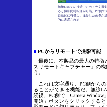
無線LANでの接続中にカメラを撮
ると撮影同時転送が可能。PC側で
自動的に待機し、撮影した画像が
的に表示される
■
PCからリモートで撮影可能
最後に、本製品の最大の特徴
スリモートキャプチャー」の機
う。
これは文字通り、PC側からの
ることができる機能だ。無線LA
続後、PC側で「Camera Win
開始」ボタンをクリックすると
影モードに切り替わり、ファイ