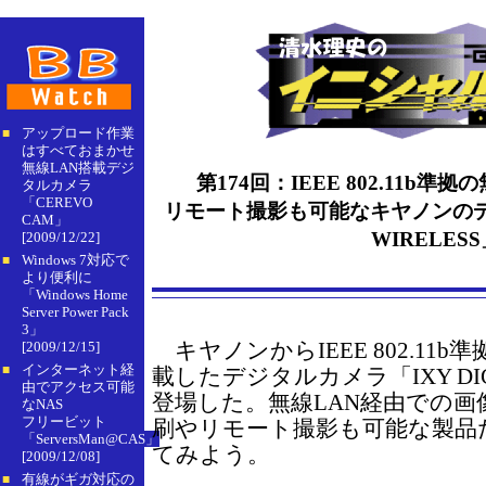
アップロード作業
■
はすべておまかせ
無線LAN搭載デジ
第174回：IEEE 802.11b準
タルカメラ
「CEREVO
リモート撮影も可能なキヤノンのデジカ
CAM」
WIRELES
[2009/12/22]
Windows 7対応で
■
より便利に
「Windows Home
Server Power Pack
3」
キヤノンからIEEE 802.11b
[2009/12/15]
インターネット経
■
載したデジタルカメラ「IXY DIGI
由でアクセス可能
登場した。無線LAN経由での
なNAS
フリービット
刷やリモート撮影も可能な製品
「ServersMan@CAS」
てみよう。
[2009/12/08]
有線がギガ対応の
■