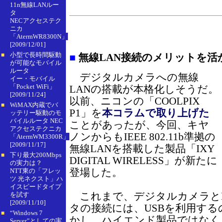
11n無線LANルー
タ
NECアクセステク
ニカ
「AtermWR8300N」
[2009/12/01]
小型で長時間駆動
■
無線LAN接続のメリットを活
■
が可能なモバイル
ルータ
デジタルカメラへの無線
イー・モバイル
「Pocket WiFi」
LANの搭載が本格化しそうだ。
[2009/11/24]
以前、ニコンの「COOLPIX
WiMAX内蔵でバ
■
P1」を
本コラムで取り上げた
ッテリー駆動のモ
バイルルータ NEC
ことがあったが、今回、キヤ
アクセステクニカ
ノンからもIEEE 802.11b準拠の
「AtermWM3300R」
[2009/11/17]
無線LANを搭載した製品「IXY
下り最大200Mbps
■
DIGITAL WIRELESS」が新たに
の実力は？
登場した。
NTT東の「フレッ
ツ 光ネクスト」ハ
イスピードタイプ
これまで、デジタルカメラと
を試す
[2009/11/10]
タの接続には、USBを利用す
“Windows 7
■
かし、ハイエンド製品ではなく
Server”としての実