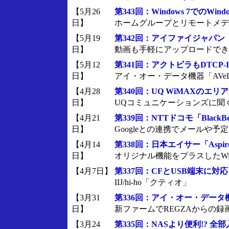
【5月26
第343回：Windows 7でのWindo
日】
ホームグループとリモートメデ
【5月19
第342回：アイファイジャパン「Eye-
日】
動画も手軽にアップロードでき
【5月12
第341回：アクトビラもDTCP
日】
アイ・オー・データ機器「AVeL Lin
【4月28
第340回：UQ WiMAXのエ
日】
UQコミュニケーションズに聞
【4月21
第339回：NTTドコモ「BlackBer
日】
Googleとの連携でメールや
【4月14
第338回：日本エイサー「Aspire ea
日】
オリジナル機能をプラスしたWindow
【4月7日】
第337回：CFとUSB端末に
IIJ/hi-ho「クティオ」
【3月31
第336回：アイ・オー・データ機器
日】
新ファームでREGZAからの録
【3月24
第335回：NASより便利!? 