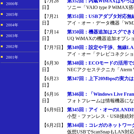
【7月28
第352回：内蔵WiMAXはやっ
■
2006年
日】
ソニー「VAIO type P WiMA
■
2005年
【7月21
第351回：USBアダプタ対応無
日】
アイ・オー・データ機器「WMX
■
2004年
【7月14
第350回：機器追加はスグで
■
2003年
日】
UQ WiMAXの機器追加オプ
■
2002年
【7月7日】
第349回：設定や干渉、無線L
アイ・オー「テレビコネクション 
■
2001年
【6月30
第348回：ECOモードの活用
日】
NECアクセステクニカ「Aterm 
【6月23
第347回：上下20Mbpsの実力は
日】
【6月16
第346回：「Windows Live 
日】
フォトフレームは情報機器にな
【6月9日】
第345回：アイ・オーのLANDIS
小型・ファンレス・USB接続対
【6月2日】
第344回：コレガのネットワーク
仮想USBでScanSnapもLAN対