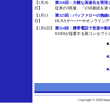
【1月20
第326回：大幅な高速化を実現し
日】
従来の3倍速、「USB接続を凌ぐ
【1月13
第325回：バッファローの無線L
日】
DLNAサーバーやオンライン
【1月6日】
第324回：携帯電話で音楽や動画
KDDIが提案する新コンセプトの
■
■
■
Copyright © 2026 Impre