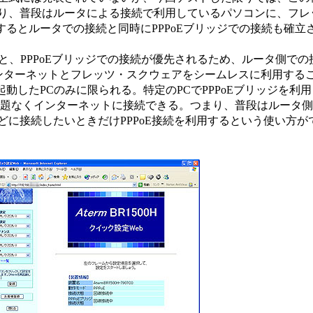
り、普段はルータによる接続で利用しているパソコンに、フレ
動するとルータでの接続と同時にPPPoEブリッジでの接続も確立
ると、PPPoEブリッジでの接続が優先されるため、ルータ側で
にインターネットとフレッツ・スクウェアをシームレスに利用する
起動したPCのみに限られる。特定のPCでPPPoEブリッジを利
問題なくインターネットに接続できる。つまり、普段はルータ
に接続したいときだけPPPoE接続を利用するという使い方が