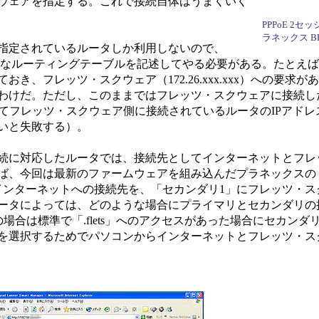
ウェアを指定する。これで接続自体はうまくいく
PPPoE 2
ラネックス BR
指定されているルータしか利用しないので、
に静的なルーティングテーブルを記述してやる必要がある。たとえ
き、フレッツ・スクウェア（172.26.xxx.xxx）への要求
わけだ。ただし、このままではフレッツ・スクウェアに接続し
てフレッツ・スクウェア側に接続されているルータのIPアドレ
いと失敗する）。
続に対応したルータでは、接続先としてインターネットとフレ
、今回は最新のファームウェアを組み込んだプラネックスの「BR
インターネットへの接続先を、「セカンダリ1」にフレッツ・ス
ータによっては、どのような場合にプライマリとセカンダリの
Aの場合は標準で「.flets」へのアクセスがあった場合にセカン
を選択するためでパソコンからインターネットとフレッツ・ス