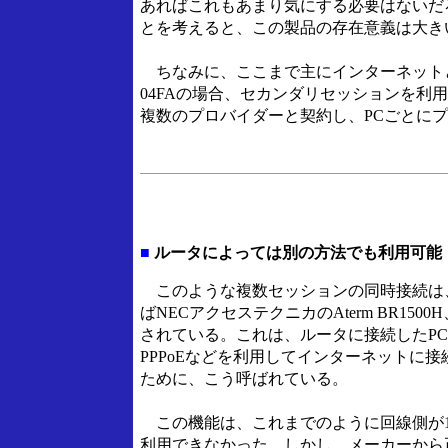
あればこれもあまり気にする必要はないだ
とを考えると、この製品の存在意義は大き
ちなみに、ここまで主にインターネットと
04FAの場合、セカンダリセッションを利
複数のプロバイダーと契約し、PCごとに
■
ルータによっては別の方法でも利用可能
このような複数セッションの同時接続は
ばNECアクセステクニカのAterm BR15
されている。これは、ルータに接続したPCか
PPPoEなどを利用してインターネットに接
ために、こう呼ばれている。
この機能は、これまでのように回線側が1
利用できなかった。しかし、メーカーから