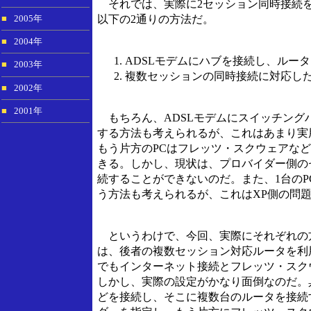
それでは、実際に2セッション同時接続を
以下の2通りの方法だ。
■
2005年
■
2004年
ADSLモデムにハブを接続し、ルー
■
2003年
複数セッションの同時接続に対応し
■
2002年
■
2001年
もちろん、ADSLモデムにスイッチングハ
する方法も考えられるが、これはあまり実
もう片方のPCはフレッツ・スクウェアな
きる。しかし、現状は、プロバイダー側の
続することができないのだ。また、1台のP
う方法も考えられるが、これはXP側の問
というわけで、今回、実際にそれぞれの
は、後者の複数セッション対応ルータを利
でもインターネット接続とフレッツ・スク
しかし、実際の設定がかなり面倒なのだ。
どを接続し、そこに複数台のルータを接続