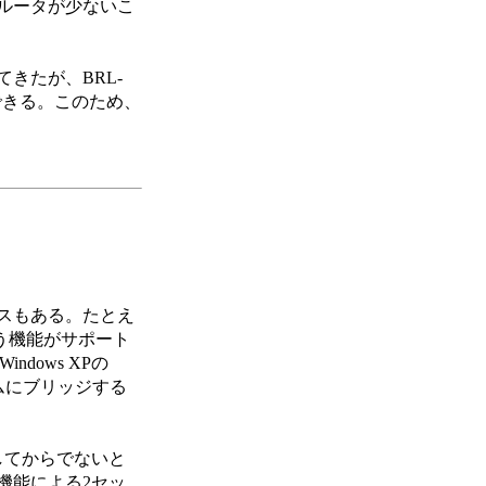
ルータが少ないこ
きたが、BRL-
できる。このため、
スもある。たとえ
という機能がサポート
dows XPの
デムにブリッジする
してからでないと
機能による2セッ