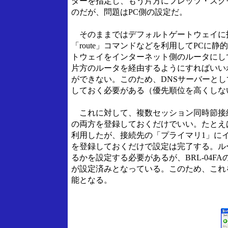
ダーを指定し、もう片方にフレッツ・スク
のだが、問題はPC側の設定だ。
そのままではデフォルトゲートウェイに
「route」コマンドなどを利用してPC
トウェイをインターネット側のルータにしてお
片方のルータを経由するようにすればいい
ができない。このため、DNSサーバーとし
しておく必要がある（優先順位を高くしな
これに対して、複数セッション同時節接
の両方を登録しておくだけでいい。たとえば
利用したが、接続先の「プライマリ1」に
を登録しておくだけで設定は完了する。ル
るかを設定する必要があるが、BRL-04F
が設定済みとなっている。このため、これ
能となる。