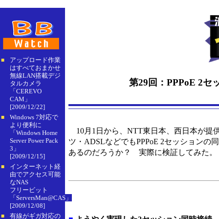
アップロード作業
■
はすべておまかせ
無線LAN搭載デジ
第29回：PPPoE 
タルカメラ
「CEREVO
CAM」
[2009/12/22]
Windows 7対応で
■
より便利に
10月1日から、NTT東日本、西日本が
「Windows Home
Server Power Pack
ツ・ADSLなどでもPPPoE 2セッショ
3」
あるのだろうか？ 実際に検証してみた。
[2009/12/15]
インターネット経
■
由でアクセス可能
なNAS
フリービット
「ServersMan@CAS」
[2009/12/08]
有線がギガ対応の
■