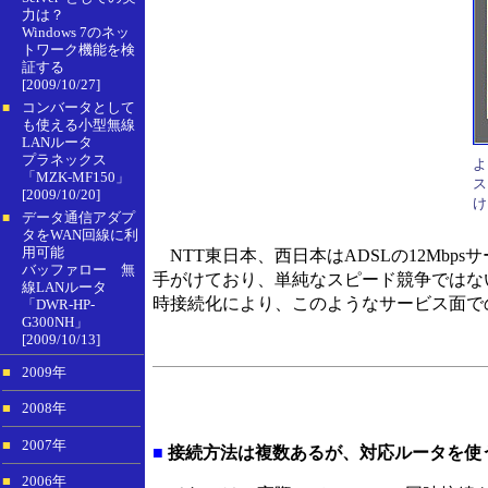
力は？
Windows 7のネッ
トワーク機能を検
証する
[2009/10/27]
コンバータとして
■
も使える小型無線
LANルータ
プラネックス
よ
「MZK-MF150」
ス
[2009/10/20]
け
データ通信アダプ
■
タをWAN回線に利
用可能
NTT東日本、西日本はADSLの12Mb
バッファロー 無
手がけており、単純なスピード競争ではな
線LANルータ
時接続化により、このようなサービス面で
「DWR-HP-
G300NH」
[2009/10/13]
■
2009年
■
2008年
■
2007年
■
接続方法は複数あるが、対応ルータを使
■
2006年