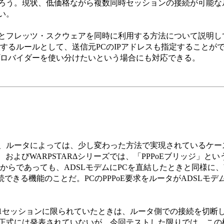
ろう。現状、低価格ながら複数同時セッションの接続が可能な
い。
フレッツ・スクウェアを同時に利用する方法について説明して
用するルールとして、送信元PCのIPアドレスも指定することが
プロバイダーを使い分けたいという場合にも対応できる。
、ルータによっては、少し変わった方法で実現されているケー
00H、およびWARPSTARΔシリーズでは、「PPPoEブリッジ」
らであっても、ADSLモデムにPCを直結したときと同様に、Win
続できる機能のことだ。PCのPPPoE要求をルータがADSLモ
セッションに限られていたときは、ルータ側での接続を切断
正式には発表されていないが、今回テストした限りでは、この