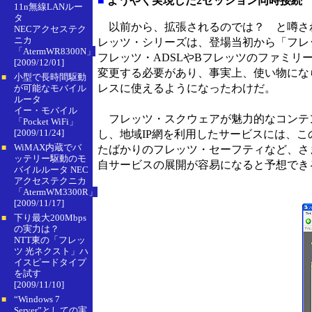
■
ようやく実現した2セッション同時接続
11n無線LANルー
タ
以前から、拡張されるのでは？ と噂さ
NECアクセステク
ニカ
レッツ・シリーズは、登場当初から「フレ
「AtermWR8300N」
フレッツ・ADSLやBフレッツのファミ
[2009/12/01]
変更する必要があり、事実上、使い物にな
小型で長時間駆動
■
レスに使えるようになったわけだ。
が可能なモバイル
ルータ
イー・モバイル
フレッツ・スクウェアが魅力的なコンテ
「Pocket WiFi」
[2009/11/24]
し、地域IP網を利用したサービスには、
WiMAX内蔵でバ
■
たばかりのフレッツ・セーフティなど、さ
ッテリー駆動のモ
自サービスの展開が容易になると予想でき
バイルルータ NEC
アクセステクニカ
「AtermWM3300R」
[2009/11/17]
下り最大200Mbps
■
の実力は？
NTT東の「フレッ
ツ 光ネクスト」ハ
イスピードタイプ
を試す
[2009/11/10]
“Windows 7
■
Server”としての実