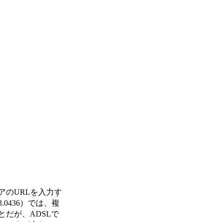
のURLを入力す
436）では、複
だが、ADSLで