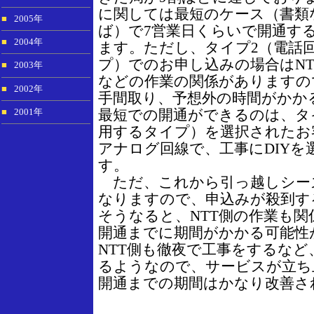
に関しては最短のケース（書類
■
2005年
ば）で7営業日くらいで開通す
■
2004年
ます。ただし、タイプ2（電話
プ）でのお申し込みの場合はNT
■
2003年
などの作業の関係がありますの
■
2002年
手間取り、予想外の時間がかか
最短での開通ができるのは、タ
■
2001年
用するタイプ）を選択されたお
アナログ回線で、工事にDIYを
す。
ただ、これから引っ越しシーズ
なりますので、申込みが殺到す
そうなると、NTT側の作業も
開通までに期間がかかる可能性
NTT側も徹夜で工事をするな
るようなので、サービスが立ち
開通までの期間はかなり改善さ