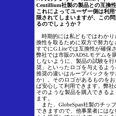
Centillium社製の製品との
これによってユーザー側は利用す
限されてしまいますが、この問
るのでしょうか？
時期的には私どもではわかり
換性を取るために双方で努力な
すでにG.Liteでは互換性が確
弊社では市販のADSLモデムを
しないように、製品の試験を行
奨」といったロゴを与えるよう
推奨の違いはループバックをサ
か）。そのロゴがあるものをお
ば安心して利用できます。弊社
そのような製品を購入できるよ
ます。
また、GlobeSpan社製のチッ
できますので、他事業者にはない8