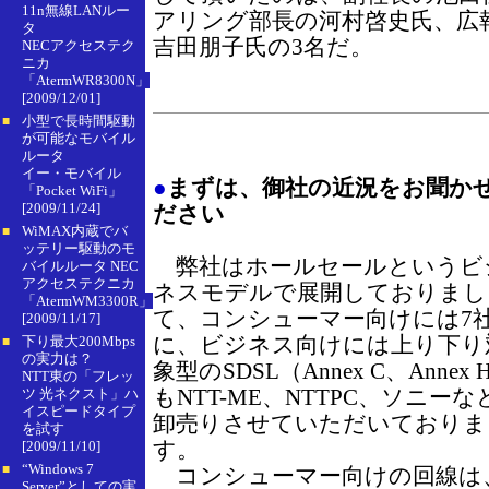
11n無線LANルー
アリング部長の河村啓史氏、広
タ
吉田朋子氏の3名だ。
NECアクセステク
ニカ
「AtermWR8300N」
[2009/12/01]
小型で長時間駆動
■
が可能なモバイル
ルータ
イー・モバイル
●
まずは、御社の近況をお聞か
「Pocket WiFi」
[2009/11/24]
ださい
WiMAX内蔵でバ
■
ッテリー駆動のモ
弊社はホールセールというビ
バイルルータ NEC
アクセステクニカ
ネスモデルで展開しておりまし
「AtermWM3300R」
て、コンシューマー向けには7
[2009/11/17]
に、ビジネス向けには上り下り
下り最大200Mbps
■
の実力は？
象型のSDSL（Annex C、Annex 
NTT東の「フレッ
もNTT-ME、NTTPC、ソニーな
ツ 光ネクスト」ハ
イスピードタイプ
卸売りさせていただいておりま
を試す
す。
[2009/11/10]
“Windows 7
■
コンシューマー向けの回線は、最
Server”としての実