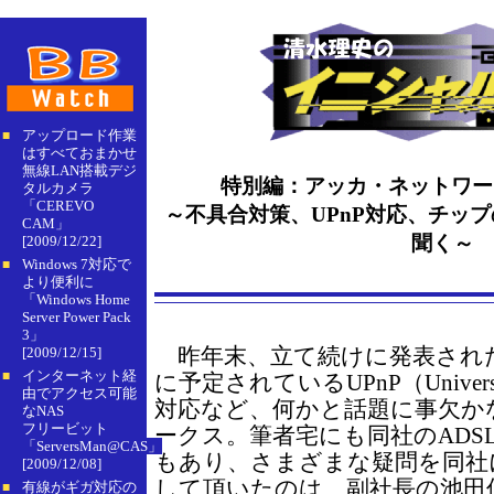
アップロード作業
■
はすべておまかせ
無線LAN搭載デジ
特別編：アッカ・ネットワー
タルカメラ
「CEREVO
～不具合対策、UPnP対応、チッ
CAM」
聞く～
[2009/12/22]
Windows 7対応で
■
より便利に
「Windows Home
Server Power Pack
3」
昨年末、立て続けに発表された
[2009/12/15]
インターネット経
■
に予定されているUPnP（Universal
由でアクセス可能
対応など、何かと話題に事欠か
なNAS
フリービット
ークス。筆者宅にも同社のADS
「ServersMan@CAS」
もあり、さまざまな疑問を同社
[2009/12/08]
して頂いたのは、副社長の池田
有線がギガ対応の
■