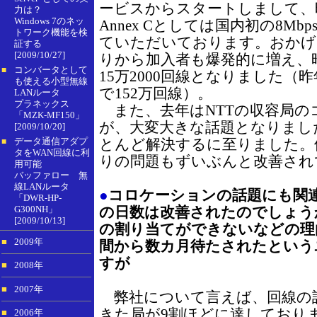
ービスからスタートしまして、昨年
力は？
Windows 7のネッ
Annex Cとしては国内初の8M
トワーク機能を検
ていただいております。おかげ
証する
[2009/10/27]
りから加入者も爆発的に増え、
コンバータとして
■
15万2000回線となりました（
も使える小型無線
で152万回線）。
LANルータ
プラネックス
また、去年はNTTの収容局の
「MZK-MF150」
が、大変大きな話題となりまし
[2009/10/20]
データ通信アダプ
とんど解決するに至りました。
■
タをWAN回線に利
りの問題もずいぶんと改善され
用可能
バッファロー 無
線LANルータ
●
コロケーションの話題にも関
「DWR-HP-
G300NH」
の日数は改善されたのでしょう
[2009/10/13]
の割り当てができないなどの理
■
2009年
間から数カ月待たされたという
すが
■
2008年
■
2007年
弊社について言えば、回線の
きた局が9割ほどに達しており
■
2006年