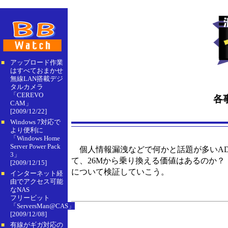
アップロード作業
■
はすべておまかせ
無線LAN搭載デジ
タルカメラ
「CEREVO
各
CAM」
[2009/12/22]
Windows 7対応で
■
より便利に
「Windows Home
Server Power Pack
個人情報漏洩などで何かと話題が多いADSL
3」
て、26Mから乗り換える価値はあるのか
[2009/12/15]
について検証していこう。
インターネット経
■
由でアクセス可能
なNAS
フリービット
「ServersMan@CAS」
[2009/12/08]
有線がギガ対応の
■