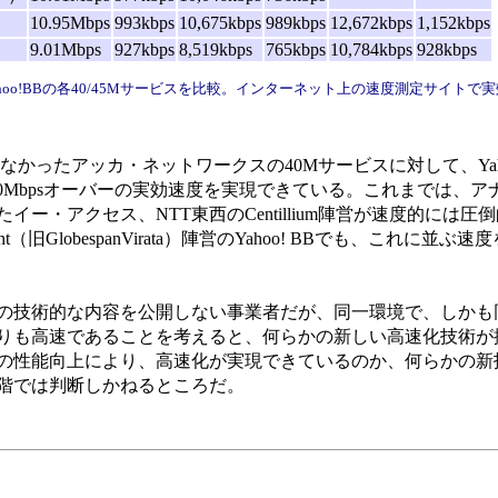
10.95Mbps
993kbps
10,675kbps
989kbps
12,672kbps
1,152kbps
9.01Mbps
927kbps
8,519kbps
765kbps
10,784kbps
928kbps
oo!BBの各40/45Mサービスを比較。インターネット上の速度測定サイトで
かったアッカ・ネットワークスの40Mサービスに対して、Yahoo
10Mbpsオーバーの実効速度を実現できている。これまでは、
ー・アクセス、NTT東西のCentillium陣営が速度的には圧
旧GlobespanVirata）陣営のYahoo! BBでも、これに並
術的な内容を公開しない事業者だが、同一環境で、しかも同じC
りも高速であることを考えると、何らかの新しい高速化技術が
の性能向上により、高速化が実現できているのか、何らかの新
階では判断しかねるところだ。