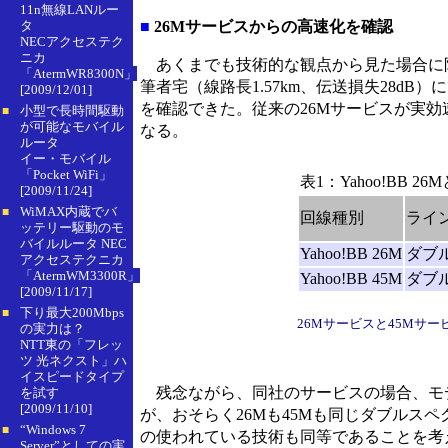
11n無線LANルー
タ
■
26Mサービスからの高速化を確認
NECアクセステク
ニカ
あくまでも技術的な観点から見た場合に限れ
「AtermWR8300N」
筆者宅（線路長1.57km、伝送損失28d
[2009/12/01]
を確認できた。従来の26Mサービスが実効速
小型で長時間駆動
■
が可能なモバイル
なる。
ルータ
イー・モバイル
「Pocket WiFi」
表1：Yahoo!BB 2
[2009/11/24]
WiMAX内蔵でバ
■
回線種別
ライ
ッテリー駆動のモ
バイルルータ NEC
Yahoo!BB 26M
ダブ
アクセステクニカ
「AtermWM3300R」
Yahoo!BB 45M
ダブ
[2009/11/17]
下り最大200Mbps
■
26Mサービスと45Mサ
の実力は？
NTT東の「フレッ
ツ 光ネクスト」ハ
イスピードタイプ
残念ながら、同社のサービスの場合、モ
を試す
[2009/11/10]
が、おそらく26Mも45Mも同じダブルス
“Windows 7
■
の使われている技術も同等であることを考
Server”としての実