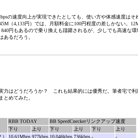
bpsの速度向上が実現できたとしても、使い方や体感速度はそ
と45M（4,133円）では、月額料金に100円程度の差しかない。1
～840円もあるので乗り換えも躊躇されるが、少しでも高速な
はあるだろう。
力はどうだろうか？ これも結果的には優秀だ。筆者宅で利用し
まとめてみた。
RBB TODAY
BB SpeedCneckerリンクアップ速度
下り
上り
下り
上り
下り
上り
？）
10.61Mbps
977kbps
10,046kbps
736kbps
-
-