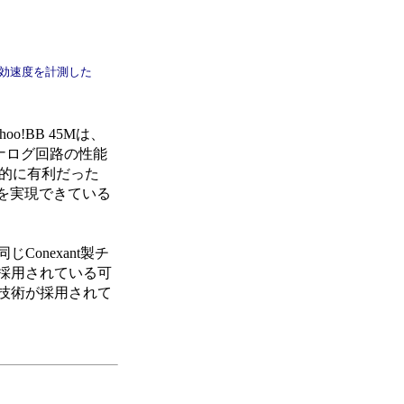
実効速度を計測した
!BB 45Mは、
アナログ回路の性能
倒的に有利だった
ぶ速度を実現できている
onexant製チ
採用されている可
技術が採用されて