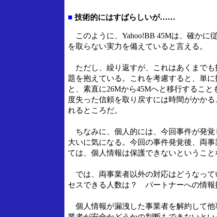
■
技術的にはすばらしいが……
このように、Yahoo!BB 45Mは、確
を取らない実力を備えていると言える。
ただし、繰り返すが、これはあくまでも
題を抱えている。これを考慮すると、単に
と、素直に26Mから45Mへと移行するこ
度失った信頼を取り戻すには時間がかかる
れるところだ。
ちなみに、個人的には、今回事件が発覚した
大いに気になる。今回の事件発覚後、両事
ては、個人情報は保護できないということ
では、両事業者以外の対応はどうなって
セスできる人数は？ パートナーへの情報
個人情報が漏洩した事業者を解約して他
業者が安全かどうかの判断もできないとい