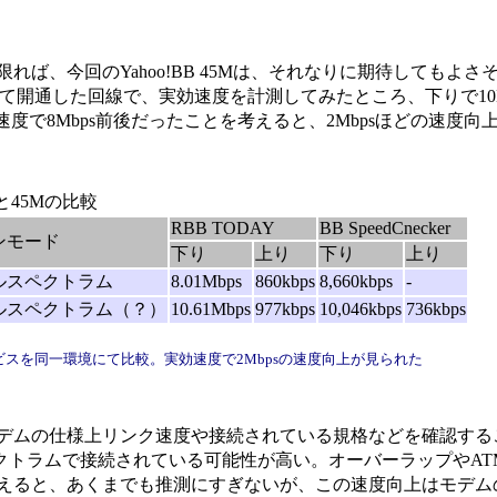
ば、今回のYahoo!BB 45Mは、それなりに期待してもよさ
B）にて開通した回線で、実効速度を計測してみたところ、下りで10
度で8Mbps前後だったことを考えると、2Mbpsほどの速度向
6Mと45Mの比較
RBB TODAY
BB SpeedCnecker
ンモード
下り
上り
下り
上り
ルスペクトラム
8.01Mbps
860kbps
8,660kbps
-
ルスペクトラム（？）
10.61Mbps
977kbps
10,046kbps
736kbps
ービスを同一環境にて比較。実効速度で2Mbpsの速度向上が見られた
デムの仕様上リンク速度や接続されている規格などを確認する
ペクトラムで接続されている可能性が高い。オーバーラップやA
えると、あくまでも推測にすぎないが、この速度向上はモデム