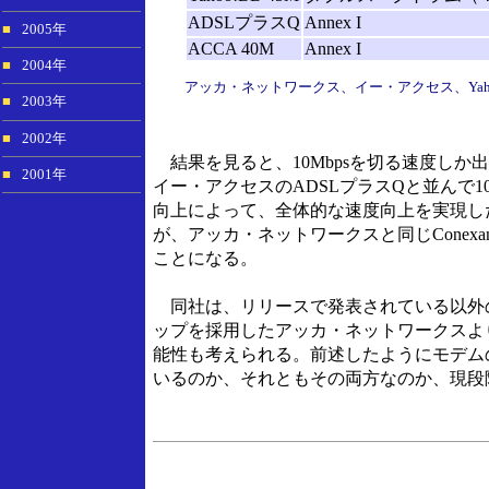
ADSLプラスQ
Annex I
■
2005年
ACCA 40M
Annex I
■
2004年
アッカ・ネットワークス、イー・アクセス、Yah
■
2003年
■
2002年
結果を見ると、10Mbpsを切る速度しか出な
■
2001年
イー・アクセスのADSLプラスQと並んで
向上によって、全体的な速度向上を実現したイ
が、アッカ・ネットワークスと同じConexant（
ことになる。
同社は、リリースで発表されている以外の技
ップを採用したアッカ・ネットワークスよ
能性も考えられる。前述したようにモデム
いるのか、それともその両方なのか、現段