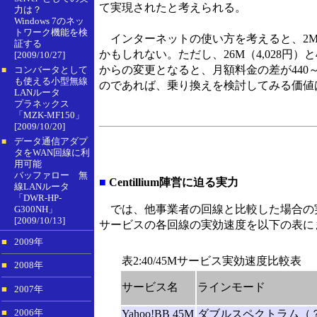
て実現されたと考えられる。
力は？
Windows 7のネッ
トワーク機能を検
インターネットの使い方を考えると、2M
証する
かもしれない。ただし、26M（4,028円）
[2009/10/27]
からの変更となると、月額料金の差が440
コンバータとして
■
も使える小型無線
のであれば、乗り換えを検討してみる価値
LANルータ
プラネックス
「MZK-MF150」
[2009/10/20]
データ通信アダプ
■
タをWAN回線に利
用可能
バッファロー 無
■
Centillium陣営に迫る実力
線LANルータ
「DWR-HP-
では、他事業者の回線と比較した場合の実
G300NH」
[2009/10/13]
サービスの各回線の実効速度を以下の表に
■
2009年
表2:40/45Mサービス実効速度比較表
■
2008年
サービス名
ラインモード
■
2007年
■
2006年
Yahoo!BB 45M
ダブルスペクトラム（