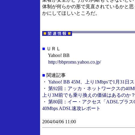
体制が何らかの形で見直されているかと思
かにしてほしいところだ。
■
ＵＲＬ
Yahoo! BB
http://bbpromo.yahoo.co.jp/
■
関連記事
・
Yahoo! BB 45M、上り1Mbpsで1月
・
第92回：アッカ・ネットワークスの40Mbp
上り3M前でも乗り換えの価値はあるのか
・
第80回：イー・アクセス「ADSLプラ
40Mbps ADSL速攻レポート
2004/04/06 11:00