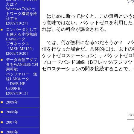
ン
力は？
Windows 7のネッ
トワーク機能を検
はじめに断っておくと、この無料という
証する
う意味ではない。パケットゼロを利用した
[2009/10/27]
れば、その料金が課金される。
コンバータとして
■
も使える小型無線
LANルータ
では、何が無料になるのだろうか？ パ
プラネックス
「MZK-MF150」
信を行なった場合だ。具体的には、以下の
[2009/10/20]
ケットゼロステーション）、パケットゼロ
データ通信アダプ
■
ブロードバンド回線（Bフレッツ/フレッツ
タをWAN回線に利
ゼロステーションの間を接続することで、
用可能
バッファロー 無
線LANルータ
「DWR-HP-
G300NH」
[2009/10/13]
■
2009年
■
2008年
■
2007年
■
2006年