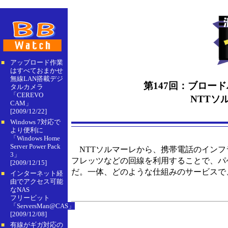
アップロード作業
■
はすべておまかせ
無線LAN搭載デジ
第147回：ブロー
タルカメラ
「CEREVO
NTTソ
CAM」
[2009/12/22]
Windows 7対応で
■
より便利に
「Windows Home
Server Power Pack
NTTソルマーレから、携帯電話のインフ
3」
フレッツなどの回線を利用することで、パ
[2009/12/15]
だ。一体、どのような仕組みのサービスで
インターネット経
■
由でアクセス可能
なNAS
フリービット
「ServersMan@CAS」
[2009/12/08]
有線がギガ対応の
■