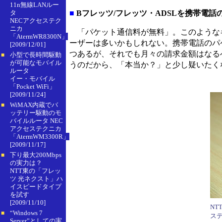
11n無線LANルー
タ
■
Bフレッツ/フレッツ・ADSLを携帯電話
NECアクセステク
ニカ
「パケット通信料が無料」。このようなキ
「AtermWR8300N」
ーザーは多いかもしれない。携帯電話のパ
[2009/12/01]
つあるが、それでも月々の請求金額はなる
小型で長時間駆動
■
が可能なモバイル
うのだから、「本当か？」と少し疑いたく
ルータ
イー・モバイル
「Pocket WiFi」
[2009/11/24]
WiMAX内蔵でバ
■
ッテリー駆動のモ
バイルルータ NEC
アクセステクニカ
「AtermWM3300R」
[2009/11/17]
下り最大200Mbps
■
の実力は？
NTT東の「フレッ
ツ 光ネクスト」ハ
イスピードタイプ
を試す
[2009/11/10]
N
“Windows 7
■
ス
Server”としての実