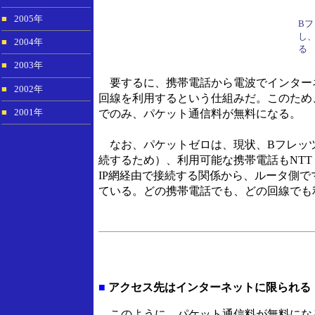
■
2005年
Bフ
し
■
2004年
る
■
2003年
要するに、携帯電話から電波でインター
■
2002年
回線を利用するという仕組みだ。このため
■
2001年
でのみ、パケット通信料が無料になる。
なお、パケットゼロは、現状、Bフレッツ/
続するため）、利用可能な携帯電話もNTTドコモの
IP網経由で接続する関係から、ルータ側
ている。どの携帯電話でも、どの回線でも
■
アクセス先はインターネットに限られる
このように、パケット通信料が無料になる