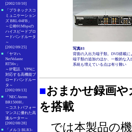
[2002/10/10]
■
「プラネックスコ
ミュニケーション
ズ BRL-04FB」
～公称91Mbpsの
ハイスピードブロ
ードバンドルータ
～
[2002/09/25]
写真03
■
「ヤマハ
背面の入出力端子類。DVD搭載に
NetVolante
端子類の追加のほか、一般的な入
RT56v」
系統も増えている点は有り難い
～IP電話、VPNに
対応する高機能ブ
ロードバンドルー
タ～
■
おまかせ録画や
[2002/09/13]
■
「NEC Aterm
BR1500H」
を搭載
～コストパフォー
マンスに優れた高
速ルーター～
[2002/08/28]
では本製品の機
■
「メルコ BLR3-