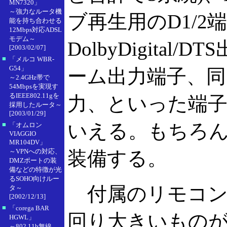
MN7320」
～強力なルータ機
ブ再生用のD1/2
能を持ち合わせる
12Mbps対応ADSL
モデム～
DolbyDigita
[2003/02/07]
■
「メルコ WBR-
G54」
ーム出力端子、
～2.4GHz帯で
54Mbpsを実現す
るIEEE802.11gを
力、といった端
採用したルータ～
[2003/01/29]
いえる。もちろん
■
「オムロン
VIAGGIO
MR104DV」
～VPNへの対応、
装備する。
DMZポートの装
備などの特徴が光
るSOHO向けルー
付属のリモコンも
タ～
[2002/12/13]
■
「corega BAR
回り大きいもの
HGWL」
～802.11b無線