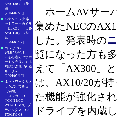
NWC150」 （後
ホームAVサー
編）
[2004/07/23]
■
パナソニック ネ
集めたNECのAX1
ットワークカメラ
「BL-C10」「BB-
NWC150」 （前
した。発表時の
編）
[2004/07/22]
■
コレガ CG-
覧になった方も
WLBARAG-P
～初心者向けサポ
ートを売りにする
えて「AX300」
無線LAN機能内蔵
ルータ～
[2004/05/10]
は、AX10/20
■
ネットワークカメ
ラを試してみる
（後編）
た機能が強化され
～コレガ CG-
NCMN＆CG-
WLNC11MN、プ
ドライブを内蔵し
ラネックス CS-
TX01F＆CS-