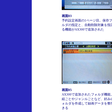
画面03
予約設定画面の1ページ目。保存
ルダの指定と、自動削除対象を指
る機能がAX300で追加された
画面05
AX300で追加されたフォルダ機能
組ごとやジャンルごとなど、好み
ォルダを作成して録画データを整
きる