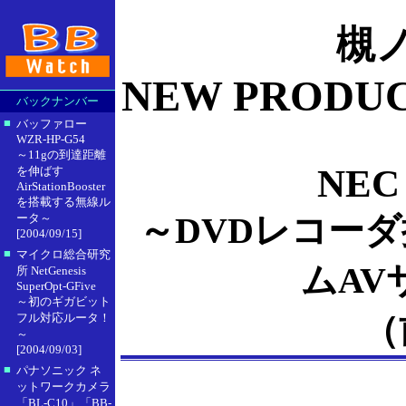
槻
NEW PRODUC
バックナンバー
■
バッファロー
WZR-HP-G54
～11gの到達距離
NEC
を伸ばす
AirStationBooster
を搭載する無線ル
～DVDレコー
ータ～
[2004/09/15]
■
マイクロ総合研究
ムAV
所 NetGenesis
SuperOpt-GFive
～初のギガビット
（
フル対応ルータ！
～
[2004/09/03]
■
パナソニック ネ
ットワークカメラ
「BL-C10」「BB-