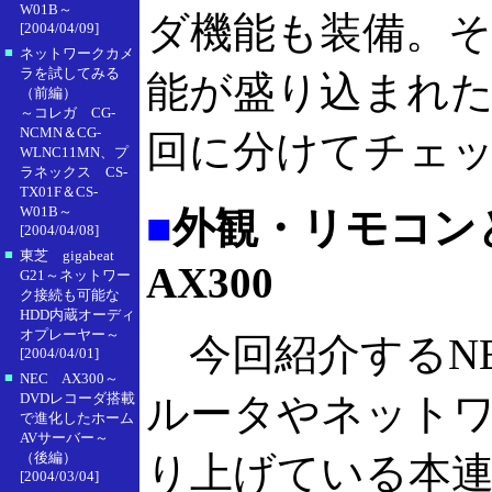
W01B～
ダ機能も装備。
[2004/04/09]
■
ネットワークカメ
ラを試してみる
能が盛り込まれた
（前編）
～コレガ CG-
NCMN＆CG-
回に分けてチェ
WLNC11MN、プ
ラネックス CS-
TX01F＆CS-
W01B～
■
外観・リモコン
[2004/04/08]
■
東芝 gigabeat
AX300
G21～ネットワー
ク接続も可能な
HDD内蔵オーディ
オプレーヤー～
今回紹介するNE
[2004/04/01]
■
NEC AX300～
DVDレコーダ搭載
ルータやネット
で進化したホーム
AVサーバー～
（後編）
り上げている本
[2004/03/04]