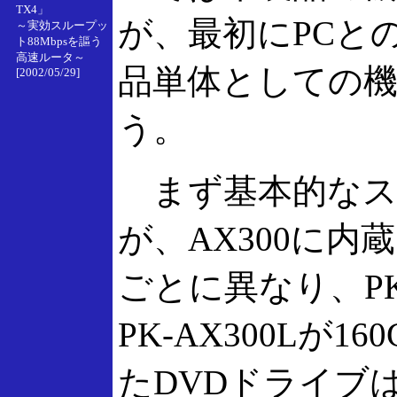
TX4」
が、最初にPCと
～実効スループッ
ト88Mbpsを謳う
高速ルータ～
品単体としての
[2002/05/29]
う。
まず基本的なス
が、AX300に内
ごとに異なり、PK-
PK-AX300Lが
たDVDドライブはD