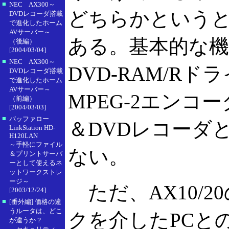
■
NEC AX300～
どちらかというと
DVDレコーダ搭載
で進化したホーム
AVサーバー～
ある。基本的な機
（後編）
[2004/03/04]
■
NEC AX300～
DVD-RAM/R
DVDレコーダ搭載
で進化したホーム
AVサーバー～
MPEG-2エンコ
（前編）
[2004/03/03]
■
バッファロー
＆DVDレコーダ
LinkStation HD-
H120LAN
～手軽にファイル
ない。
＆プリントサーバ
ーとして使えるネ
ットワークストレ
ージ～
ただ、AX10/2
[2003/12/24]
■
[番外編] 価格の違
うルータは、どこ
クを介したPCと
が違うか？