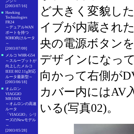
ンジ～
[2003/07/16]
ど大きく変貌した(
■
Hawking
Technologies
FR24
イブが内蔵され
～デュアルWAN
ポートを持つ
SOHO向けルータ
央の電源ボタン
～
[2003/07/09]
■
メルコ WHR-G54
デザインになっ
～スループットが
向上したメルコ
IEEE 802.11g対応
向かって右側がD
ルータ最新型～
[2003/06/18]
カバー内にはAV
■
オムロン
VIAGGIO
MR104X
～オムロンの高速
いる(写真02)。
ルータ
「VIAGGIO」シリ
ーズのNewモデル
～
[2003/05/28]