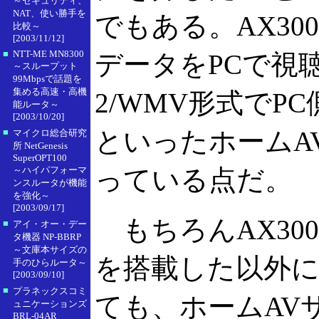
～セキュリティ、
NAT、使い勝手を
でもある。AX30
比較～
[2003/11/12]
■
NTT-ME MN8300
データをPCで視聴
～スループット
99Mbpsで話題を
集める高速・高機
2/WMV形式でP
能ルータ～
[2003/10/20]
といったホームA
■
マイクロ総合研究
所 NetGenesis
SuperOPT100
～ハイパフォーマ
っている点だ。
ンスルータが機能
を強化～
[2003/09/17]
もちろんAX30
■
アイ・オー・デー
タ機器 NP-BBRP
～文庫本サイズの
を搭載した以外に
手のひらルータ～
[2003/09/10]
■
プラネックスコミ
ても、ホームAV
ュニケーションズ
BRL-04AR