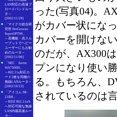
LAN対応の高速ブ
った(写真04)。
ロードバンドルー
タ～
[2002/11/29]
がカバー状にな
■
「マイクロ総合研
究所 NetGenesis
SuperOPT90」
カバーを開けな
～高機能・高スル
ープットでヘビー
ユーザーにもお勧
のだが、AX30
めのルータ～
[2002/11/06]
■
「NEC Aterm
プンになり使い
WA7500H」
～802.11a対応カ
ード2枚を同梱の
る。もちろん、D
無線LANルータ～
[2002/10/23]
■
「アイコム SR-
されているのは
21BB」
～IEEE 802.11a/b
へ対応可能な無線
LAN内蔵高速ルー
タ～