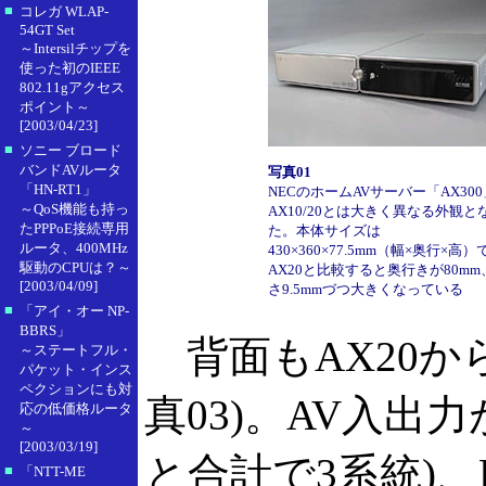
■
コレガ WLAP-
54GT Set
～Intersilチップを
使った初のIEEE
802.11gアクセス
ポイント～
[2003/04/23]
■
ソニー ブロード
バンドAVルータ
写真01
「HN-RT1」
NECのホームAVサーバー「AX30
～QoS機能も持っ
AX10/20とは大きく異なる外観と
たPPPoE接続専用
た。本体サイズは
ルータ、400MHz
430×360×77.5mm（幅×奥行×高）
駆動のCPUは？～
AX20と比較すると奥行きが80mm
[2003/04/09]
さ9.5mmづつ大きくなっている
■
「アイ・オー NP-
BBRS」
背面もAX20か
～ステートフル・
パケット・インス
ペクションにも対
真03)。AV入出
応の低価格ルータ
～
[2003/03/19]
と合計で3系統)
■
「NTT-ME