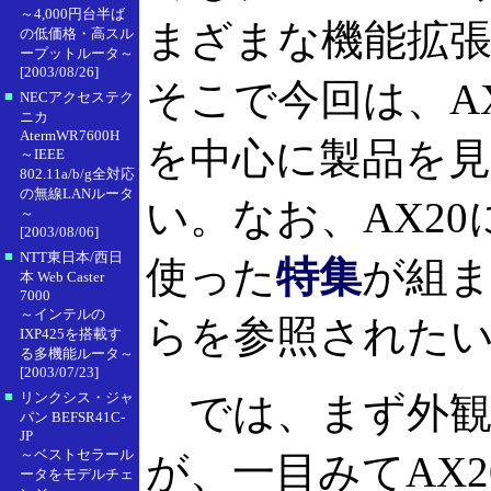
～4,000円台半ば
まざまな機能拡
の低価格・高スル
ープットルータ～
[2003/08/26]
そこで今回は、A
■
NECアクセステク
ニカ
AtermWR7600H
を中心に製品を
～IEEE
802.11a/b/g全対応
の無線LANルータ
い。なお、AX2
～
[2003/08/06]
■
NTT東日本/西日
使った
特集
が組
本 Web Caster
7000
～インテルの
らを参照された
IXP425を搭載す
る多機能ルータ～
[2003/07/23]
■
リンクシス・ジャ
では、まず外観
パン BEFSR41C-
JP
～ベストセラール
が、一目みてAX
ータをモデルチェ