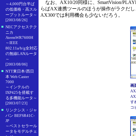
なお、AX10/20同様に、SmartVisio
～4,000円台半ば
らばAX連携ツールのほうが操作がラクだし
の低価格・高スル
ープットルータ～
AX300では利用機会も少ないだろう。
[2003/08/26]
■
NECアクセステク
ニカ
AtermWR7600H
～IEEE
802.11a/b/g全対応
の無線LANルータ
～
[2003/08/06]
■
NTT東日本/西日
本 Web Caster
7000
画
～インテルの
A
IXP425を搭載す
A
る多機能ルータ～
す
[2003/07/23]
コ
■
リンクシス・ジャ
パン BEFSR41C-
JP
～ベストセラール
ータをモデルチェ