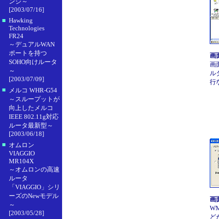
ンジ～
[2003/07/16]
■
Hawking
Technologies
FR24
～デュアルWAN
ポートを持つ
画
SOHO向けルータ
画
～
ル
[2003/07/09]
行
■
メルコ WHR-G54
～スループットが
向上したメルコ
IEEE 802.11g対応
ルータ最新型～
[2003/06/18]
■
オムロン
VIAGGIO
MR104X
～オムロンの高速
ルータ
「VIAGGIO」シリ
ーズのNewモデル
画
～
W
[2003/05/28]
どが