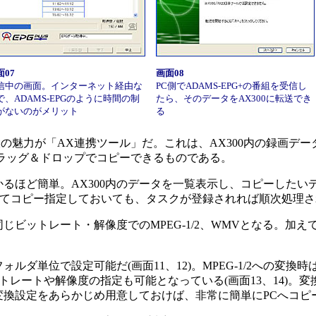
面07
画面08
信中の画面。インターネット経由な
PC側でADAMS-EPG+の番組を受信し
で、ADAMS-EPGのように時間の制
たら、そのデータをAX300に転送でき
がないのがメリット
る
大の魅力が「AX連携ツール」だ。これは、AX300内の録画デ
ドラッグ＆ドロップでコピーできるものである。
るほど簡単。AX300内のデータを一覧表示し、コピーしたい
めてコピー指定しておいても、タスクが登録されれば順次処理され
ットレート・解像度でのMPEG-1/2、WMVとなる。加えて、Sma
ダ単位で設定可能だ(画面11、12)。MPEG-1/2への変換
トレートや解像度の指定も可能となっている(画面13、14)。
変換設定をあらかじめ用意しておけば、非常に簡単にPCへコピ