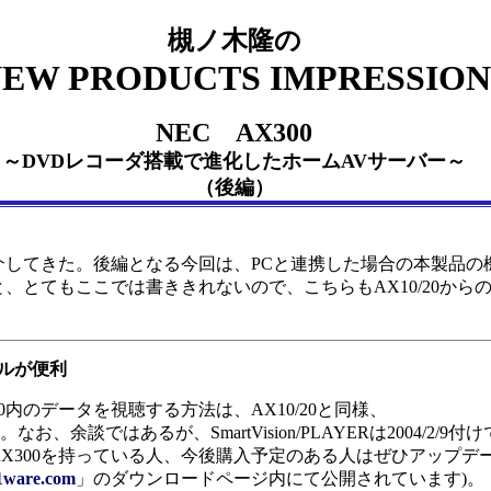
槻ノ木隆の
EW PRODUCTS IMPRESSION
NEC AX300
～DVDレコーダ搭載で進化したホームAVサーバー～
（後編）
紹介してきた。後編となる今回は、PCと連携した場合の本製品の
、とてもここでは書ききれないので、こちらもAX10/20から
ルが便利
内のデータを視聴する方法は、AX10/20と同様、
1)。なお、余談ではあるが、SmartVision/PLAYERは2004/2/9
X300を持っている人、今後購入予定のある人はぜひアップデ
1ware.com
」のダウンロードページ内にて公開されています)。