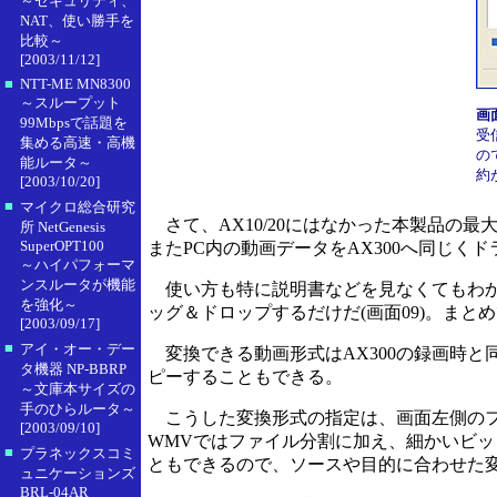
～セキュリティ、
NAT、使い勝手を
比較～
[2003/11/12]
■
NTT-ME MN8300
～スループット
画
99Mbpsで話題を
受
集める高速・高機
の
能ルータ～
約
[2003/10/20]
■
マイクロ総合研究
さて、AX10/20にはなかった本製品の最
所 NetGenesis
SuperOPT100
またPC内の動画データをAX300へ同じく
～ハイパフォーマ
ンスルータが機能
使い方も特に説明書などを見なくてもわか
を強化～
ッグ＆ドロップするだけだ(画面09)。まと
[2003/09/17]
■
アイ・オー・デー
変換できる動画形式はAX300の録画時と同じビ
タ機器 NP-BBRP
ピーすることもできる。
～文庫本サイズの
手のひらルータ～
こうした変換形式の指定は、画面左側のフォル
[2003/09/10]
WMVではファイル分割に加え、細かいビッ
■
プラネックスコミ
ともできるので、ソースや目的に合わせた
ュニケーションズ
BRL-04AR