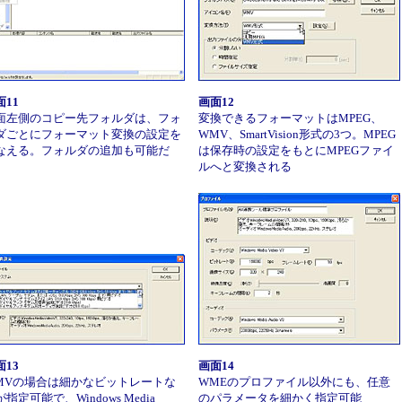
面11
画面12
面左側のコピー先フォルダは、フォ
変換できるフォーマットはMPEG、
ダごとにフォーマット変換の設定を
WMV、SmartVision形式の3つ。MPEG
なえる。フォルダの追加も可能だ
は保存時の設定をもとにMPEGファイ
ルへと変換される
面13
画面14
MVの場合は細かなビットレートな
WMEのプロファイル以外にも、任意
指定可能で、Windows Media
のパラメータを細かく指定可能