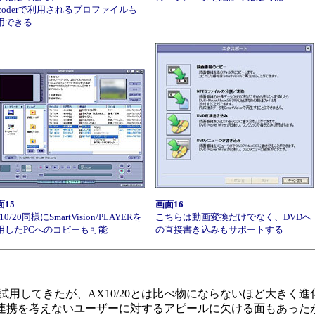
ncoderで利用されるプロファイルも
用できる
面15
画面16
10/20同様にSmartVision/PLAYERを
こちらは動画変換だけでなく、DVDへ
用したPCへのコピーも可能
の直接書き込みもサポートする
用してきたが、AX10/20とは比べ物にならないほど大きく進化し
連携を考えないユーザーに対するアピールに欠ける面もあったが、