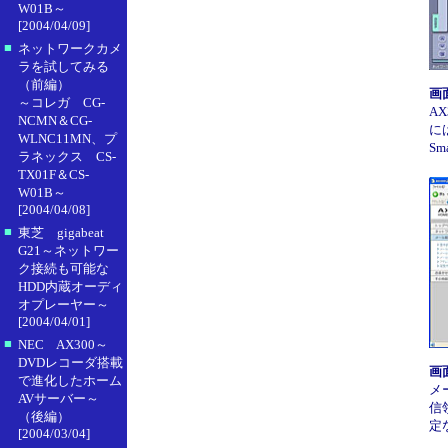
W01B～
[2004/04/09]
■
ネットワークカメ
ラを試してみる
（前編）
画
～コレガ CG-
A
NCMN＆CG-
に
WLNC11MN、プ
Sm
ラネックス CS-
TX01F＆CS-
W01B～
[2004/04/08]
■
東芝 gigabeat
G21～ネットワー
ク接続も可能な
HDD内蔵オーディ
オプレーヤー～
[2004/04/01]
■
NEC AX300～
DVDレコーダ搭載
画
で進化したホーム
メ
AVサーバー～
信
（後編）
定
[2004/03/04]