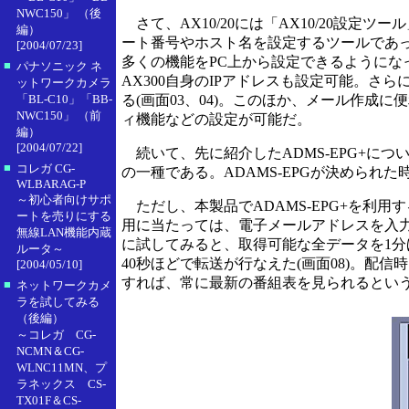
NWC150」 （後
さて、AX10/20には「AX10/20設定ツ
編）
ート番号やホスト名を設定するツールであった
[2004/07/23]
多くの機能をPC上から設定できるようになった
■
パナソニック ネ
AX300自身のIPアドレスも設定可能。さ
ットワークカメラ
「BL-C10」「BB-
る(画面03、04)。このほか、メール作成
NWC150」 （前
ィ機能などの設定が可能だ。
編）
[2004/07/22]
続いて、先に紹介したADMS-EPG+につい
■
コレガ CG-
の一種である。ADAMS-EPGが決められ
WLBARAG-P
～初心者向けサポ
ただし、本製品でADAMS-EPG+を利用
ートを売りにする
用に当たっては、電子メールアドレスを入力
無線LAN機能内蔵
に試してみると、取得可能な全データを1分ほ
ルータ～
40秒ほどで転送が行なえた(画面08)。配信
[2004/05/10]
すれば、常に最新の番組表を見られるという意
■
ネットワークカメ
ラを試してみる
（後編）
～コレガ CG-
NCMN＆CG-
WLNC11MN、プ
ラネックス CS-
TX01F＆CS-