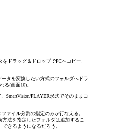
ータをドラッグ＆ドロップでPCへコピー、
データを変換したい方式のフォルダへドラ
る(画面10)。
rtVision/PLAYER形式でそのままコ
時はファイル分割の指定のみが行なえる。
変換方法を指定したフォルダは追加するこ
ーできるようになるだろう。