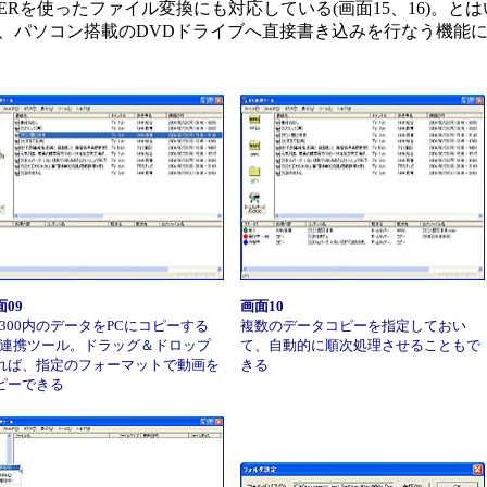
n/PLAYERを使ったファイル変換にも対応している(画面15、16
、パソコン搭載のDVDドライブへ直接書き込みを行なう機能に
面09
画面10
X300内のデータをPCにコピーする
複数のデータコピーを指定しておい
X連携ツール。ドラッグ＆ドロップ
て、自動的に順次処理させることもで
れば、指定のフォーマットで動画を
きる
ピーできる