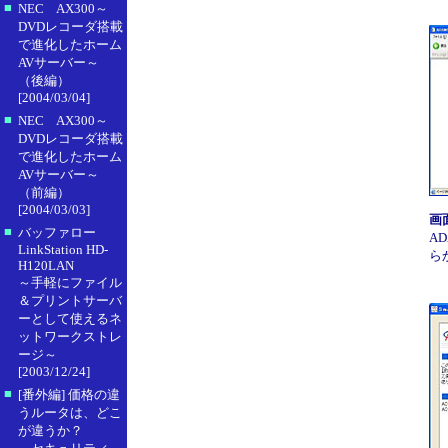
■
NEC AX300～
DVDレコーダ搭載
で進化したホーム
AVサーバー～
（後編）
[2004/03/04]
■
NEC AX300～
DVDレコーダ搭載
で進化したホーム
AVサーバー～
（前編）
[2004/03/03]
画
■
バッファロー
A
LinkStation HD-
ら
H120LAN
～手軽にファイル
＆プリントサーバ
ーとして使えるネ
ットワークストレ
ージ～
[2003/12/24]
■
[番外編] 価格の違
うルータは、どこ
が違うか？