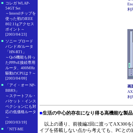
■
コレガ WLAP-
E
54GT Set
利
～Intersilチップを
使った初のIEEE
802.11gアクセス
ポイント～
[2003/04/23]
■
ソニー ブロード
バンドAVルータ
「HN-RT1」
～QoS機能も持っ
たPPPoE接続専用
ルータ、400MHz
駆動のCPUは？～
[2003/04/09]
■
「アイ・オー NP-
画
BBRS」
AX
～ステートフル・
利
パケット・インス
ペクションにも対
応の低価格ルータ
■
生活の中心的存在になり得る高機能な製品
～
[2003/03/19]
以上の通り、前後編2回に渡ってAX300を試
■
「NTT-ME
イブを搭載しない点から考えても、PCとの