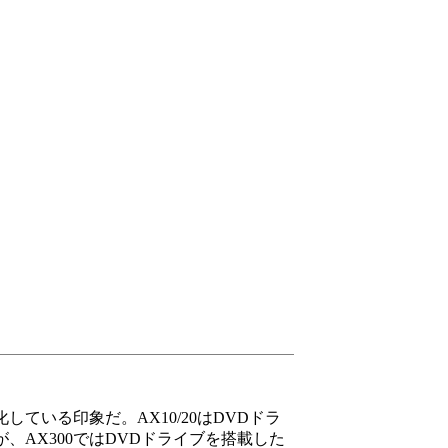
ている印象だ。AX10/20はDVDドラ
AX300ではDVDドライブを搭載した