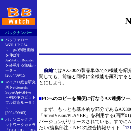
N
バックナンバー
■
バッファロー
WZR-HP-G54
～11gの到達距離
を伸ばす
AirStationBooster
を搭載する無線ル
前編
ではAX300の製品単体での機能を
ータ～
[2004/09/15]
関しても、前編と同様に全機能を羅列すると
■
マイクロ総合研究
とにしよう。
所 NetGenesis
SuperOpt-GFive
～初のギガビット
■
PCへのコピーを簡便に行なうAX連携ツー
フル対応ルータ！
～
まず、もっとも基本的な部分であるAX300
[2004/09/03]
「SmartVision/PLAYER」を利用する(画面0
■
パナソニック ネ
バージョンがリリースされている。すでにA
ットワークカメラ
たい(編集部注：NECの総合情報サイト「
12
「BL-C10」「BB-