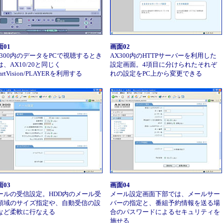
面01
画面02
X300内のデータをPCで視聴するとき
AX300内のHTTPサーバーを利用した
は、AX10/20と同じく
設定画面。4項目に分けられたそれぞ
artVision/PLAYERを利用する
れの設定をPC上から変更できる
面03
画面04
ールの受信設定。HDD内のメール受
メール設定画面下部では、メールサー
領域のサイズ指定や、自動受信の設
バーの指定と、番組予約情報を送る場
など柔軟に行なえる
合のパスワードによるセキュリティを
施せる