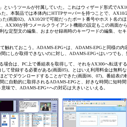
ール」というツールが付属していた。これはウィザード形式でAX10
。本製品では本体内にHTTPサーバーを持つことで、AX10/2
(画面02)。AX10/20で可能だったポート番号やホスト名の
らに、AX300が持つメールクライアント機能の設定もこの画面か
に便利な定型文の編集、おまかせ録画時のキーワードの編集、セ
て触れておこう。ADAMS-EPG+は、ADAMS-EPGと同様の
た時間にしか取得できないのに対し、ADAMS-EPG+はいつで
する場合は、PC上で番組表を取得して、それをAX300へ転送
して登録する必要がある(画面05)。とはいえ利用料金は無料
どでダウンロードすることができた(画面06、07)。番組表の
時間に自動的に取得されるADAMS-EPGと、好きな時間に短時間
味で、ADAMS-EPG+への対応は大きいといえる。