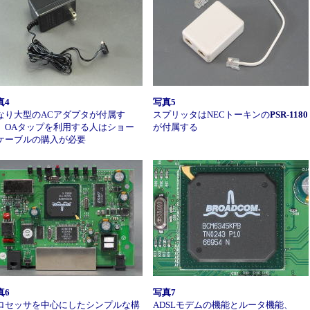
真4
写真5
なり大型のACアダプタが付属す
スプリッタはNECトーキンの
PSR-1180
。OAタップを利用する人はショー
が付属する
ケーブルの購入が必要
真6
写真7
ロセッサを中心にしたシンプルな構
ADSLモデムの機能とルータ機能、