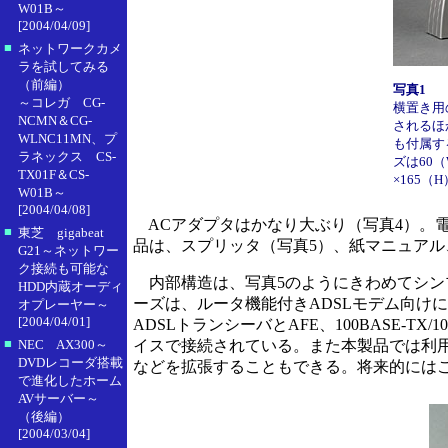
W01B～
[2004/04/09]
■
ネットワークカメ
ラを試してみる
（前編）
写真1
～コレガ CG-
横置き用
NCMN＆CG-
されるほ
WLNC11MN、プ
も付属す
ラネックス CS-
ズは60（
TX01F＆CS-
×165（
W01B～
[2004/04/08]
ACアダプタはかなり大ぶり（写真4）。
■
東芝 gigabeat
品は、スプリッタ（写真5）、紙マニュアル
G21～ネットワー
ク接続も可能な
内部構造は、写真5のようにきわめてシン
HDD内蔵オーディ
ーズは、ルータ機能付きADSLモデム向けに作ら
オプレーヤー～
[2004/04/01]
ADSLトランシーバとAFE、100BASE-
■
NEC AX300～
イスで接続されている。また本製品では利用さ
DVDレコーダ搭載
などを拡張することもできる。将来的には
で進化したホーム
AVサーバー～
（後編）
[2004/03/04]