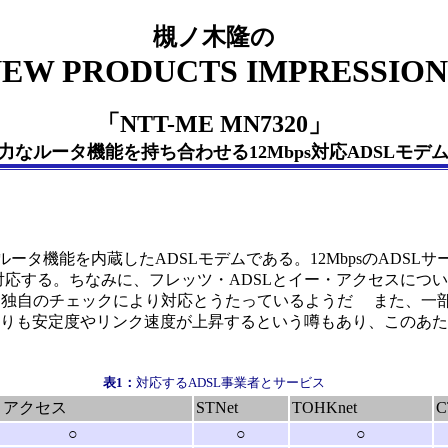
槻ノ木隆の
EW PRODUCTS IMPRESSION
「NTT-ME MN7320」
力なルータ機能を持ち合わせる12Mbps対応ADSLモデ
、ルータ機能を内蔵したADSLモデムである。12MbpsのADSL
対応する。ちなみに、フレッツ・ADSLとイー・アクセスについ
ME独自のチェックにより対応とうたっているようだ また、一部
よりも安定度やリンク速度が上昇するという噂もあり、このあ
表1：
対応するADSL事業者とサービス
・アクセス
STNet
TOHKnet
C
○
○
○