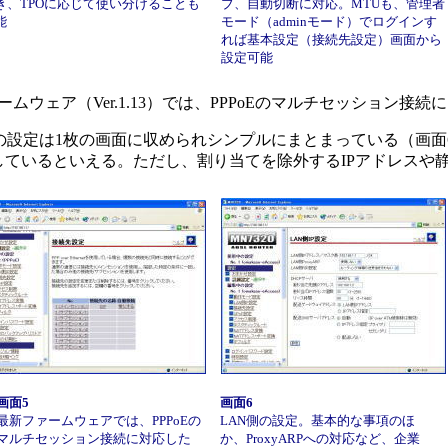
き、TPOに応じて使い分けることも
ブ、自動切断に対応。MTUも、管理者
能
モード（adminモード）でログインす
れば基本設定（接続先設定）画面から
設定可能
ウェア（Ver.1.13）では、PPPoEのマルチセッション接続
設定は1枚の画面に収められシンプルにまとまっている（画面6
ているといえる。ただし、割り当てを除外するIPアドレスや
画面5
画面6
最新ファームウェアでは、PPPoEの
LAN側の設定。基本的な事項のほ
マルチセッション接続に対応した
か、ProxyARPへの対応など、企業