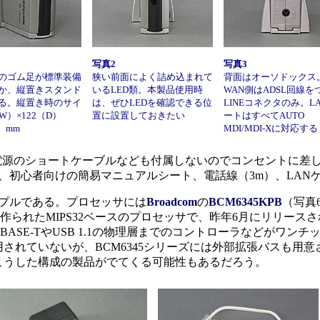
写真2
写真3
のゴム足が標準装備
狭い前面によく詰め込まれて
背面はオーソドックス
か、縦置きスタンド
いるLED類。本製品使用時
WAN側はADSL回線を
る。縦置き時のサイ
は、ぜひLEDを確認できる位
LINEコネクタのみ。L
W）×122（D）
置に設置しておきたい
ートはすべてAUTO
H）mm
MDI/MDI-Xに対応する
電源のショートケーブルなども付属しないのでコンセントに差
、初心者向けの簡易マニュアルシート、電話線（3m）、LAN
プルである。プロセッサには
Broadcom
の
BCM6345KPB
（写真
れたMIPS32ベースのプロセッサで、昨年6月にリリースされたば
TX/10BASE-TやUSB 1.1の物理層までのコントローラなどが
れていないが、BCM6345シリーズには外部拡張バスも用意さ
こうした構成の製品がでてくる可能性もあるだろう。