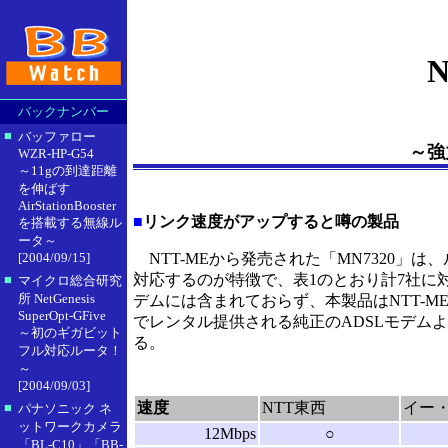
N
バックナンバー
■
バッファロー
～強
WZR-HP-G54
～11gの到達距離
を伸ばす
AirStationBooster
■
リンク速度がアップすると噂の製品
を搭載する無線ル
ータ～
[2004/09/15]
NTT-MEから発売された「MN7320」は
対応するのが特徴で、表1のとおり計7社に
■
マイクロ総合研究
所 NetGenesis
デムには含まれておらず、本製品はNTT-
SuperOpt-GFive
でレンタル提供される純正のADSLモデム
～初のギガビット
る。
フル対応ルータ！
～
[2004/09/03]
速度
NTT東西
イー
■
パナソニック ネ
ットワークカメラ
12Mbps
○
「BL-C10」「BB-