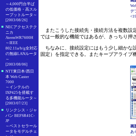
画
～4,000円台半ば
W
の低価格・高スル
デ
ープットルータ～
<19
[2003/08/26]
■
NECアクセステク
またこうした接続先・接続方法を複数設定
ニカ
では一般的な機能ではあるが、きっちり押
AtermWR7600H
～IEEE
ちなみに、接続設定にはもう少し細かな設定
802.11a/b/g全対応
の無線LANルータ
固定）を指定できる。またキーブアライブ
～
[2003/08/06]
■
NTT東日本/西日
本 Web Caster
7000
～インテルの
IXP425を搭載す
る多機能ルータ～
[2003/07/23]
■
リンクシス・ジャ
パン BEFSR41C-
JP
～ベストセラール
画
ータをモデルチェ
あ