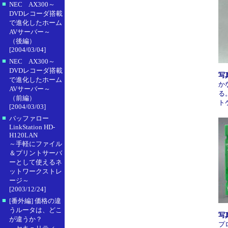
■
NEC AX300～
DVDレコーダ搭載
で進化したホーム
AVサーバー～
（後編）
[2004/03/04]
■
NEC AX300～
DVDレコーダ搭載
写
で進化したホーム
か
AVサーバー～
る
（前編）
ト
[2004/03/03]
■
バッファロー
LinkStation HD-
H120LAN
～手軽にファイル
＆プリントサーバ
ーとして使えるネ
ットワークストレ
ージ～
[2003/12/24]
■
[番外編] 価格の違
うルータは、どこ
写
が違うか？
プ