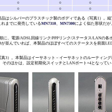
○
○
○
○
○
○
品はシルバーのプラスチック製のボディである（写真1）。縦
これまでに発売している
MN7310
、
MN7300
によく似た形状だが
、電源/ADSL回線リンク/PPPリンク/ステータス/LANの
Dが並んでいれば、本製品のほぼすべてのステータスを前面LE
真3）。本製品はイーサネット－イーサネットのルーティング
。そのほかは、設定初期化スイッチとLANポート×4となってい