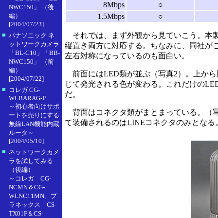
8Mbps
○
NWC150」 （後
編）
1.5Mbps
○
[2004/07/23]
■
それでは、まず外観から見ていこう。本製
パナソニック ネ
ットワークカメラ
縦置き両方に対応する。ちなみに、同社が
「BL-C10」「BB-
左右対称になっているのも面白い。
NWC150」 （前
編）
前面にはLED類が並ぶ（写真2）。上から順に
[2004/07/22]
じて発光される色が変わる。これだけのLE
■
コレガ CG-
だ。
WLBARAG-P
～初心者向けサポ
背面はコネクタ類がまとまっている。（写
ートを売りにする
て装備されるのはLINEコネクタのみとなる
無線LAN機能内蔵
ルータ～
[2004/05/10]
■
ネットワークカメ
ラを試してみる
（後編）
～コレガ CG-
NCMN＆CG-
WLNC11MN、プ
ラネックス CS-
TX01F＆CS-