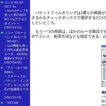
■
コレガ WLAP-
54GT Set
～Intersilチップを
パケットフィルタリングは2通りの画面が
使った初のIEEE
するかをチェックボックスで選択するだけ
802.11gアクセス
したいところ。
ポイント～
[2003/04/23]
もう一つの画面は、ほかのルータ製品でも
■
ソニー ブロード
IPアドレス、処理方法なども指定できる、
バンドAVルータ
「HN-RT1」
～QoS機能も持っ
たPPPoE接続専用
ルータ、400MHz
駆動のCPUは？～
[2003/04/09]
■
「アイ・オー NP-
BBRS」
～ステートフル・
パケット・インス
ペクションにも対
応の低価格ルータ
画
～
パ
[2003/03/19]
設
■
「NTT-ME
の