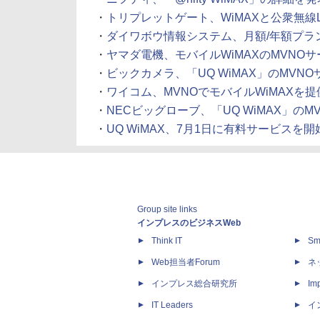
・
トリプレットゲート、WiMAXと公衆無線LAN
・
ダイワボウ情報システム、月額/年額プラン用意の
・
ヤマダ電機、モバイルWiMAXのMVNOサービス 
・
ビックカメラ、「UQ WiMAX」のMVNOサービ
・
ワイコム、MVNOでモバイルWiMAXを提供。月
・
NECビッグローブ、「UQ WiMAX」のMVN
・
UQ WiMAX、7月1日に有料サービスを開始
Group site links
インプレスのビジネスWeb
Think IT
Sm
Web担当者Forum
ネ
インプレス総合研究所
Imp
IT Leaders
イ