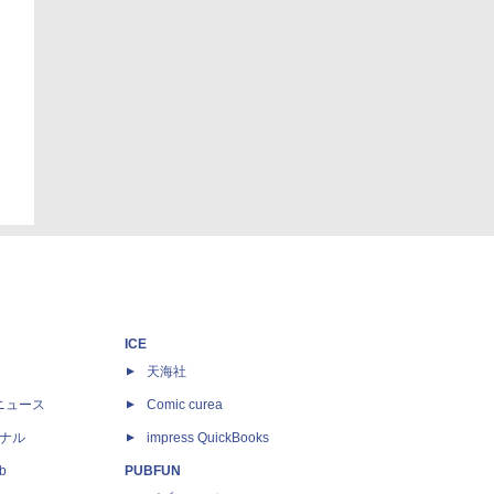
ICE
天海社
ニュース
Comic curea
ナル
impress QuickBooks
b
PUBFUN