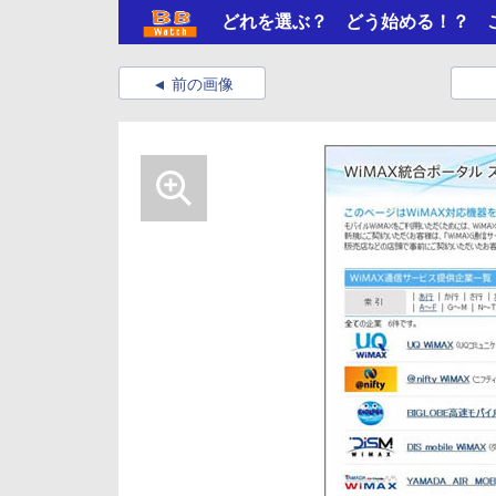
どれを選ぶ？ どう始める！？ こ
前の画像