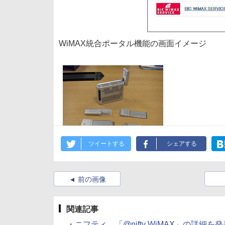
WiMAX統合ポータル機能の画面イメージ
ツイートする
シェアする
前の画像
関連記事
・
ニフティ、「@nifty WiMAX」の詳細を発表。