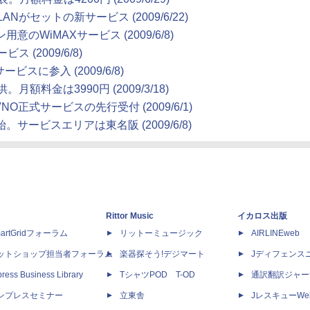
がセットの新サービス (2009/6/22)
WiMAXサービス (2009/6/8)
(2009/6/8)
スに参入 (2009/6/8)
額料金は3990円 (2009/3/18)
O正式サービスの先行受付 (2009/6/1)
。サービスエリアは東名阪 (2009/6/8)
Rittor Music
イカロス出版
artGridフォーラム
リットーミュージック
AIRLINEweb
ットショップ担当者フォーラム
楽器探そう!デジマート
Jディフェンス
ress Business Library
TシャツPOD T-OD
通訳翻訳ジャー
ンプレスセミナー
立東舎
JレスキューWe