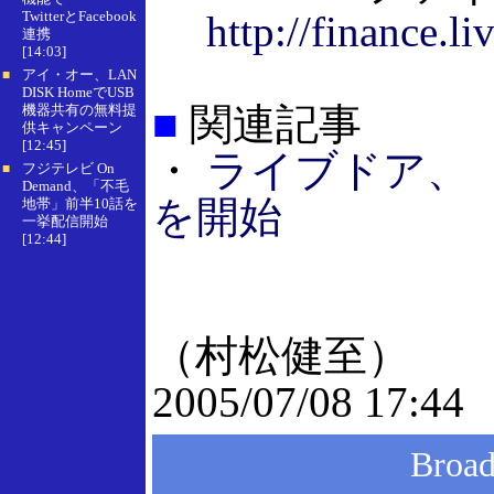
TwitterとFacebook
http://finance.l
連携
[14:03]
アイ・オー、LAN
■
DISK HomeでUSB
■
関連記事
機器共有の無料提
供キャンペーン
[12:45]
・
ライブドア、「l
フジテレビ On
■
Demand、「不毛
を開始
地帯」前半10話を
一挙配信開始
[12:44]
（村松健至）
2005/07/08 17:44
Bro