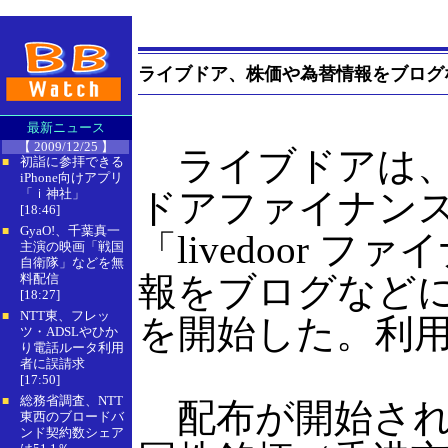
ライブドア、株価や為替情報をブログ
最新ニュース
【 2009/12/25 】
ライブドアは、
初詣に参拝できる
■
iPhone向けアプリ
「ｉ神社」
ドアファイナン
[18:46]
GyaO!、千葉真一
■
「livedoor
主演の映画「戦国
自衛隊」などを無
報をブログなど
料配信
[18:27]
NTT東、フレッ
■
を開始した。利
ツ・ADSLやひか
り電話ルータ利用
者に誤請求
[17:50]
総務省調査、NTT
■
配布が開始され
東西のブロードバ
ンド契約数シェア