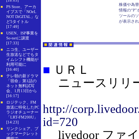
[18:03]
株価や為替
PS Store、アーカ
■
情報の“P
イブスで「NOeL
ツールのソ
NOT DiGITAL」な
が表示され
ど5タイトル
[17:49]
USEN、ISP事業を
■
So-netに譲渡
[17:33]
ニコ生、ユーザー
■
生放送などでもタ
イムシフト機能が
利用可能に
■
ＵＲＬ
[16:40]
テレ朝の新ドラマ
■
ニュースリリ
「宿命」第1話の
ネット無料試写
会、1月13日から
[16:17]
ロジテック、FM
■
http://corp.livedoo
放送に特化したPC
ラジオチューナー
「LRT-FM200U」
id=720
[14:23]
リンクシェア、ブ
■
livedoor フ
ックマークレット
機能で