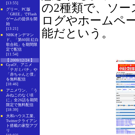
[13:55]
の2種類で、ソー
グリー、PC版
■
「GREE」でFlash
ログやホームペ
ゲームの提供を開
始
[13:21]
能だという。
NHKオンデマン
■
ド、「第60回 紅白
歌合戦」を期間限
定で配信
[11:54]
【 2009/12/24 】
GyaO!、アニメ
■
「テガミバチ」や
「赤ちゃんと僕」
を無料配信
[18:46]
アニメワン、「う
■
みねこのなく頃
に」全26話を期間
限定で無料配信
[18:39]
大和ハウス工業、
■
Twitterクライアン
ト搭載の家型アプ
リ