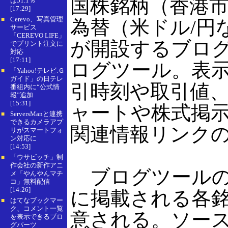
国株銘柄（香港
は51.1％
[17:29]
Cerevo、写真管理
■
為替（米ドル/円
サービス
「CEREVO LIFE」
が開設するブロ
でプリント注文に
対応
[17:11]
ログツール。表
「Yahoo!テレビ.Ｇ
■
ガイド」の日テレ
引時刻や取引値
番組内に“公式情
報”追加
[15:31]
ャートや株式掲
ServersManと連携
■
できるカメラアプ
関連情報リンク
リがスマートフォ
ン対応に
[14:53]
「ウサビッチ」制
■
作会社の新作アニ
ブログツールのソー
メ「やんやんマチ
コ」無料配信
[14:26]
に掲載される各
はてなブックマー
■
ク、コメント一覧
意される。ソー
を表示できるブロ
グパーツ