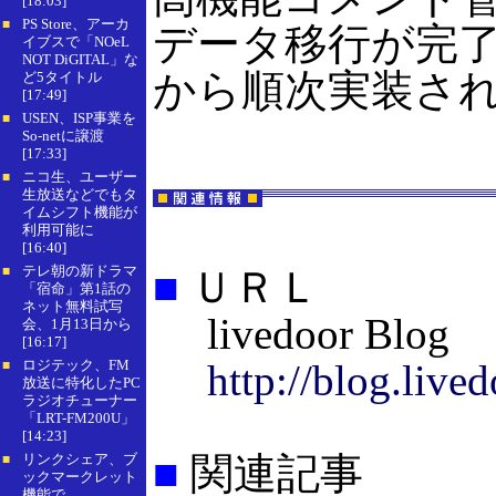
[18:03]
PS Store、アーカ
■
データ移行が完
イブスで「NOeL
NOT DiGITAL」な
から順次実装さ
ど5タイトル
[17:49]
USEN、ISP事業を
■
So-netに譲渡
[17:33]
ニコ生、ユーザー
■
生放送などでもタ
イムシフト機能が
利用可能に
[16:40]
テレ朝の新ドラマ
■
ＵＲＬ
■
「宿命」第1話の
ネット無料試写
livedoor Blog
会、1月13日から
[16:17]
ロジテック、FM
http://blog.live
■
放送に特化したPC
ラジオチューナー
「LRT-FM200U」
[14:23]
■
関連記事
リンクシェア、ブ
■
ックマークレット
機能で