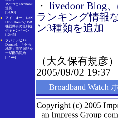
・
livedoor B
TwitterとFacebook
連携
[14:03]
ランキング情報
アイ・オー、LAN
■
DISK HomeでUSB
ン3種類を追加
機器共有の無料提
供キャンペーン
[12:45]
フジテレビ On
■
Demand、「不毛
地帯」前半10話を
一挙配信開始
[12:44]
（大久保有規彦
2005/09/02 19:37
Broadband Wat
Copyright (c) 2005 Imp
an Impress Group comp