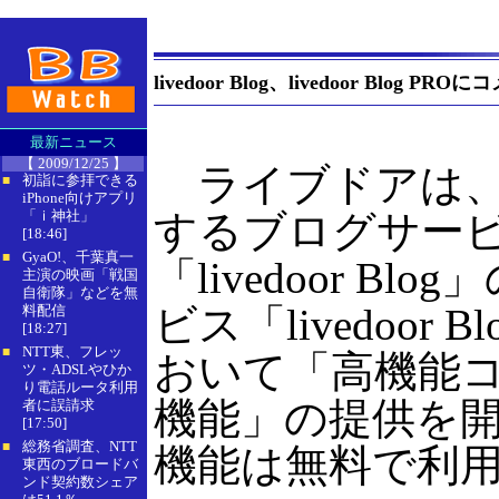
livedoor Blog、livedoor Blog
最新ニュース
【 2009/12/25 】
ライブドアは、
初詣に参拝できる
■
iPhone向けアプリ
「ｉ神社」
するブログサー
[18:46]
GyaO!、千葉真一
■
「livedoor Bl
主演の映画「戦国
自衛隊」などを無
ビス「livedoor B
料配信
[18:27]
NTT東、フレッ
■
おいて「高機能
ツ・ADSLやひか
り電話ルータ利用
機能」の提供を
者に誤請求
[17:50]
総務省調査、NTT
■
機能は無料で利
東西のブロードバ
ンド契約数シェア