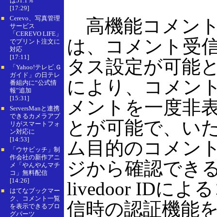
は51.1％
[17:29]
Cerevo、写真管理
■
高機能コメント
サービス
「CEREVO LIFE」
は、コメント受
でプリント注文に
対応
[17:11]
タス設定が可能
「Yahoo!テレビ.Ｇ
■
ガイド」の日テレ
により、コメン
番組内に“公式情
報”追加
[15:31]
メントを一度非
ServersManと連携
■
できるカメラアプ
とが可能で、い
リがスマートフォ
ン対応に
[14:53]
ム目的のコメン
「ウサビッチ」制
■
作会社の新作アニ
ジから確認でき
メ「やんやんマチ
コ」無料配信
[14:26]
livedoor ID
はてなブックマー
■
ク、コメント一覧
信時の認証機能
を表示できるブロ
グパーツ