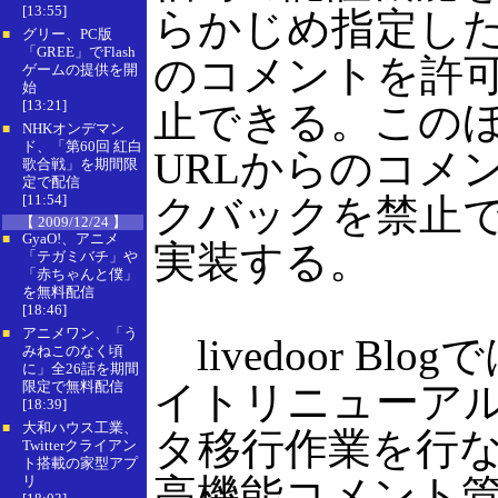
[13:55]
らかじめ指定したliv
グリー、PC版
■
「GREE」でFlash
のコメントを許
ゲームの提供を開
始
[13:21]
止できる。この
NHKオンデマン
■
ド、「第60回 紅白
URLからのコメ
歌合戦」を期間限
定で配信
[11:54]
クバックを禁止
【 2009/12/24 】
GyaO!、アニメ
■
実装する。
「テガミバチ」や
「赤ちゃんと僕」
を無料配信
[18:46]
アニメワン、「う
■
livedoor Bl
みねこのなく頃
に」全26話を期間
限定で無料配信
イトリニューア
[18:39]
大和ハウス工業、
■
タ移行作業を行
Twitterクライアン
ト搭載の家型アプ
高機能コメント
リ