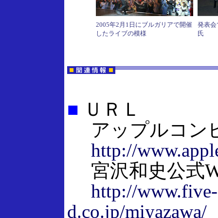
2005年2月1日にブルガリアで開催
発表会
したライブの模様
氏
■
ＵＲＬ
アップルコン
http://www.appl
宮沢和史公式W
http://www.five-
d.co.jp/miyazawa/