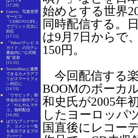
は51.1％
[17:29]
始めとする世界2
Cerevo、写真管理
■
サービス
同時配信する。
「CEREVO LIFE」
でプリント注文に
対応
は9月7日からで
[17:11]
「Yahoo!テレビ.Ｇ
■
150円。
ガイド」の日テレ
番組内に“公式情
報”追加
[15:31]
ServersManと連携
■
今回配信する楽
できるカメラアプ
リがスマートフォ
ン対応に
BOOMのボーカ
[14:53]
「ウサビッチ」制
■
和史氏が2005年
作会社の新作アニ
メ「やんやんマチ
コ」無料配信
したヨーロッパ
[14:26]
はてなブックマー
■
国直後にレコー
ク、コメント一覧
を表示できるブロ
グパーツ