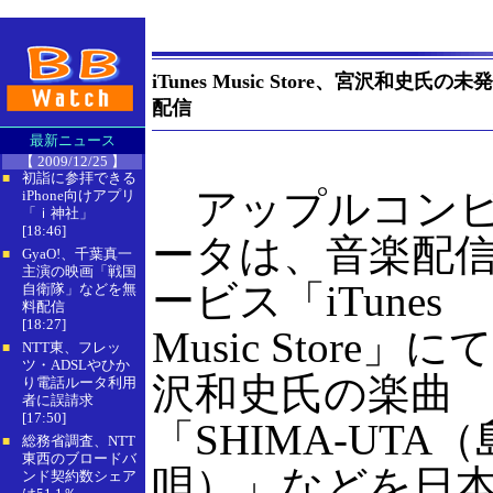
iTunes Music Store、宮沢和史
配信
最新ニュース
【 2009/12/25 】
初詣に参拝できる
■
アップルコン
iPhone向けアプリ
「ｉ神社」
[18:46]
ータは、音楽配
GyaO!、千葉真一
■
主演の映画「戦国
ービス「iTunes
自衛隊」などを無
料配信
[18:27]
Music Store」に
NTT東、フレッ
■
ツ・ADSLやひか
沢和史氏の楽曲
り電話ルータ利用
者に誤請求
[17:50]
「SHIMA-UTA（
総務省調査、NTT
■
東西のブロードバ
唄）」などを日
ンド契約数シェア