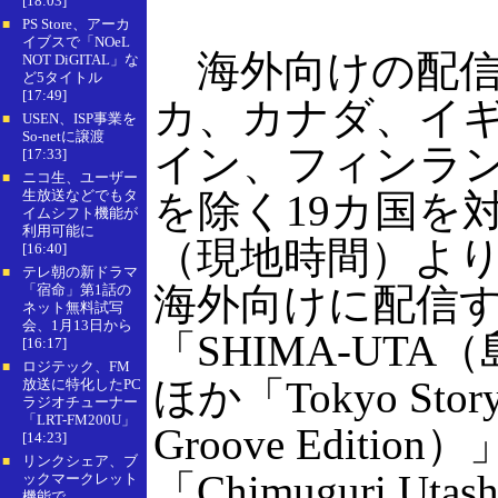
[18:03]
PS Store、アーカ
■
イブスで「NOeL
海外向けの配信
NOT DiGITAL」な
ど5タイトル
[17:49]
カ、カナダ、イ
USEN、ISP事業を
■
So-netに譲渡
イン、フィンラ
[17:33]
ニコ生、ユーザー
■
生放送などでもタ
を除く19カ国を対
イムシフト機能が
利用可能に
（現地時間）よ
[16:40]
テレ朝の新ドラマ
■
海外向けに配信
「宿命」第1話の
ネット無料試写
会、1月13日から
「SHIMA-UTA
[16:17]
ロジテック、FM
■
ほか「Tokyo Story
放送に特化したPC
ラジオチューナー
「LRT-FM200U」
Groove Edition）
[14:23]
リンクシェア、ブ
■
「Chimuguri Ut
ックマークレット
機能で