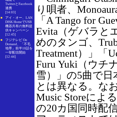
TwitterとFacebook
り唄者、Monoaura
連携
[14:03]
「A Tango for Guev
アイ・オー、LAN
■
DISK HomeでUSB
機器共有の無料提
Evita（ゲバラ
供キャンペーン
[12:45]
めのタンゴ、Truby 
フジテレビ On
■
Demand、「不毛
地帯」前半10話を
Treatment）」「Uch
一挙配信開始
[12:44]
Furu Yuki（ウ
雪）」の5曲で日
とは異なる。なお、i
Music Store
の20カ国同時配