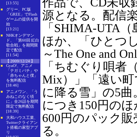
作品で、CD未収
[13:55]
グリー、PC版
■
源となる。配信
「GREE」でFlash
ゲームの提供を開
「SHIMA-UTA
始
[13:21]
NHKオンデマン
■
ほか、「ひとつ
ド、「第60回 紅白
歌合戦」を期間限
～The One and Onl
定で配信
[11:54]
【 2009/12/24 】
「ちむぐり唄者（Mo
GyaO!、アニメ
■
「テガミバチ」や
Mix）」「遠い
「赤ちゃんと僕」
を無料配信
[18:46]
に降る雪」の5曲
アニメワン、「う
■
みねこのなく頃
につき150円のほ
に」全26話を期間
限定で無料配信
[18:39]
600円のパック
大和ハウス工業、
■
Twitterクライアン
る。
ト搭載の家型アプ
リ