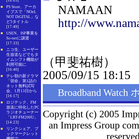
[18:03]
NAMAAN
PS Store、アーカ
■
イブスで「NOeL
NOT DiGITAL」な
http://www.nama
ど5タイトル
[17:49]
USEN、ISP事業を
■
So-netに譲渡
[17:33]
ニコ生、ユーザー
■
生放送などでもタ
（甲斐祐樹）
イムシフト機能が
利用可能に
[16:40]
2005/09/15 18:15
テレ朝の新ドラマ
■
「宿命」第1話の
ネット無料試写
Broadband Wat
会、1月13日から
[16:17]
ロジテック、FM
■
放送に特化したPC
Copyright (c) 2005 Imp
ラジオチューナー
「LRT-FM200U」
[14:23]
an Impress Group comp
リンクシェア、ブ
■
reserved
ックマークレット
機能で