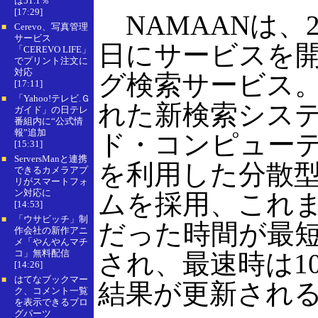
は51.1％
[17:29]
NAMAANは、20
Cerevo、写真管理
■
サービス
日にサービスを
「CEREVO LIFE」
でプリント注文に
対応
グ検索サービス
[17:11]
「Yahoo!テレビ.Ｇ
■
れた新検索シス
ガイド」の日テレ
番組内に“公式情
報”追加
ド・コンピュー
[15:31]
ServersManと連携
■
を利用した分散
できるカメラアプ
リがスマートフォ
ン対応に
ムを採用、これま
[14:53]
「ウサビッチ」制
■
だった時間が最短
作会社の新作アニ
メ「やんやんマチ
コ」無料配信
され、最速時は1
[14:26]
はてなブックマー
■
結果が更新され
ク、コメント一覧
を表示できるブロ
グパーツ