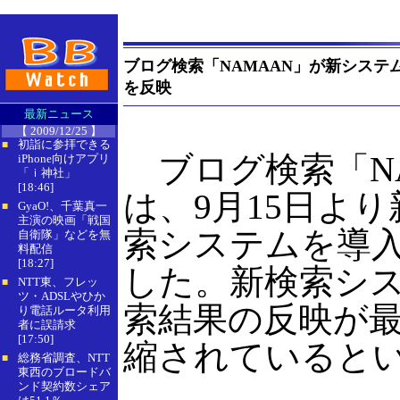
ブログ検索「NAMAAN」が新システ
を反映
最新ニュース
【 2009/12/25 】
初詣に参拝できる
■
ブログ検索「NA
iPhone向けアプリ
「ｉ神社」
[18:46]
は、9月15日よ
GyaO!、千葉真一
■
主演の映画「戦国
索システムを導
自衛隊」などを無
料配信
[18:27]
した。新検索シ
NTT東、フレッ
■
ツ・ADSLやひか
索結果の反映が最
り電話ルータ利用
者に誤請求
[17:50]
縮されていると
総務省調査、NTT
■
東西のブロードバ
ンド契約数シェア