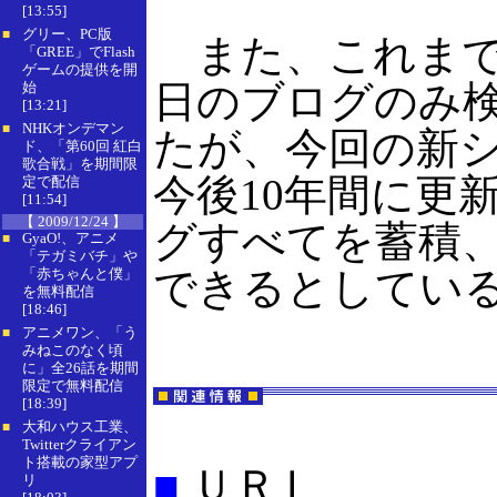
[13:55]
グリー、PC版
■
また、これまで
「GREE」でFlash
ゲームの提供を開
日のブログのみ
始
[13:21]
NHKオンデマン
■
たが、今回の新
ド、「第60回 紅白
歌合戦」を期間限
今後10年間に更
定で配信
[11:54]
【 2009/12/24 】
グすべてを蓄積
GyaO!、アニメ
■
「テガミバチ」や
できるとしてい
「赤ちゃんと僕」
を無料配信
[18:46]
アニメワン、「う
■
みねこのなく頃
に」全26話を期間
限定で無料配信
[18:39]
大和ハウス工業、
■
Twitterクライアン
ト搭載の家型アプ
■
ＵＲＬ
リ