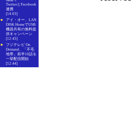
TwitterとFacebook
連携
[14:03]
アイ・オー、LAN
■
DISK HomeでUSB
機器共有の無料提
供キャンペーン
[12:45]
フジテレビ On
■
Demand、「不毛
地帯」前半10話を
一挙配信開始
[12:44]