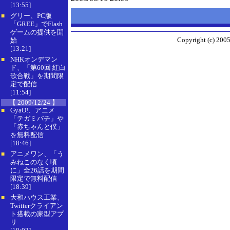
[13:55]
グリー、PC版
■
「GREE」でFlash
ゲームの提供を開
Copyright (c) 2005
始
[13:21]
NHKオンデマン
■
ド、「第60回 紅白
歌合戦」を期間限
定で配信
[11:54]
【 2009/12/24 】
GyaO!、アニメ
■
「テガミバチ」や
「赤ちゃんと僕」
を無料配信
[18:46]
アニメワン、「う
■
みねこのなく頃
に」全26話を期間
限定で無料配信
[18:39]
大和ハウス工業、
■
Twitterクライアン
ト搭載の家型アプ
リ