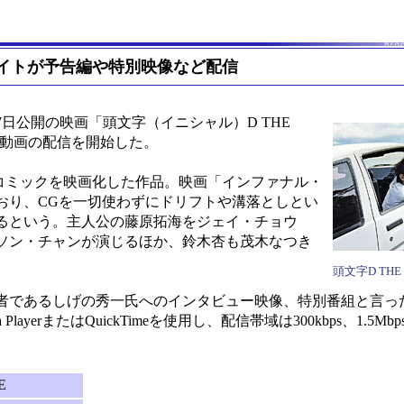
式サイトが予告編や特別映像など配信
日公開の映画「頭文字（イニシャル）D THE
ル動画の配信を開始した。
ミックを映画化した作品。映画「インファナル・
おり、CGを一切使わずにドリフトや溝落としとい
るという。主人公の藤原拓海をジェイ・チョウ
ソン・チャンが演じるほか、鈴木杏も茂木なつき
頭文字D THE 
であるしげの秀一氏へのインタビュー映像、特別番組と言っ
PlayerまたはQuickTimeを使用し、配信帯域は300kbps、1.5Mb
E