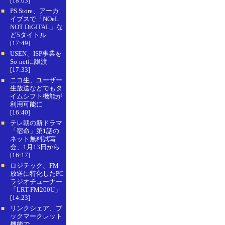
[18:03]
PS Store、アーカ
■
イブスで「NOeL
NOT DiGITAL」な
ど5タイトル
[17:49]
USEN、ISP事業を
■
So-netに譲渡
[17:33]
ニコ生、ユーザー
■
生放送などでもタ
イムシフト機能が
利用可能に
[16:40]
テレ朝の新ドラマ
■
「宿命」第1話の
ネット無料試写
会、1月13日から
[16:17]
ロジテック、FM
■
放送に特化したPC
ラジオチューナー
「LRT-FM200U」
[14:23]
リンクシェア、ブ
■
ックマークレット
機能で