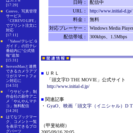
は51.1％
日時：
配信中
[17:29]
URL：
http://www.initial-d.jp/
Cerevo、写真管理
■
サービス
料金：
無料
「CEREVO LIFE」
でプリント注文に
対応プレーヤー：
Windows Media Play
対応
[17:11]
配信帯域：
300kbps、1.5Mbps
「Yahoo!テレビ.Ｇ
■
ガイド」の日テレ
番組内に“公式情
報”追加
[15:31]
ServersManと連携
■
できるカメラアプ
■
ＵＲＬ
リがスマートフォ
「頭文字D THE MOVIE」公式サイト
ン対応に
[14:53]
http://www.initial-d.jp/
「ウサビッチ」制
■
作会社の新作アニ
■
関連記事
メ「やんやんマチ
・
GyaO、映画「頭文字（イニシャル）D T
コ」無料配信
[14:26]
はてなブックマー
■
ク、コメント一覧
（甲斐祐樹）
を表示できるブロ
グパーツ
2005/09/16 20:05