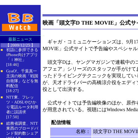
映画「頭文字D THE MOVIE」公
最新ニュース
ギャガ・コミュニケーションズは、9月17
【 2009/12/25 】
MOVIE」公式サイトで予告編やスペシャ
初詣に参拝できる
■
iPhone向けアプリ
「ｉ神社」
頭文字Dは、ヤングマガジンで連載中のコ
[18:46]
アフェア」シリーズのスタッフが手がけて
GyaO!、千葉真一
■
ったドライビングテクニックを実現してい
主演の映画「戦国
自衛隊」などを無
が、天才ドライバーの高橋涼介役をエディ
料配信
役として出演する。
[18:27]
NTT東、フレッ
■
ツ・ADSLやひか
公式サイトでは予告編映像のほか、原作者
り電話ルータ利用
が用意されている。視聴にはWindows Media 
者に誤請求
[17:50]
配信情報
総務省調査、NTT
■
東西のブロードバ
名称：
頭文字D THE MOVI
ンド契約数シェア