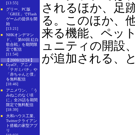
[13:55]
されるほか、足
グリー、PC版
■
「GREE」でFlash
る。このほか、他
ゲームの提供を開
始
[13:21]
来る機能、ペットの
NHKオンデマン
■
ド、「第60回 紅白
ュニティの開設
歌合戦」を期間限
定で配信
[11:54]
が追加される、
【 2009/12/24 】
GyaO!、アニメ
■
「テガミバチ」や
「赤ちゃんと僕」
を無料配信
[18:46]
アニメワン、「う
■
みねこのなく頃
に」全26話を期間
限定で無料配信
[18:39]
大和ハウス工業、
■
Twitterクライアン
ト搭載の家型アプ
リ