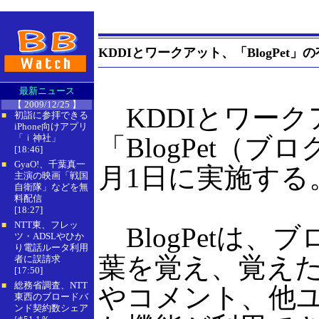
KDDIとワークアット、「BlogPe
最新ニュース
【 2009/12/25 】
KDDIとワーク
初詣に参拝できる
■
iPhone向けアプリ
「ｉ神社」
「BlogPet（
[18:46]
GyaO!、千葉真一
■
月1日に実施する
主演の映画「戦国
自衛隊」などを無
料配信
[18:27]
NTT東、フレッ
■
BlogPetは、
ツ・ADSLやひか
り電話ルータ利用
葉を覚え、覚え
者に誤請求
[17:50]
総務省調査、NTT
■
やコメント、他ユ
東西のブロードバ
ンド契約数シェア