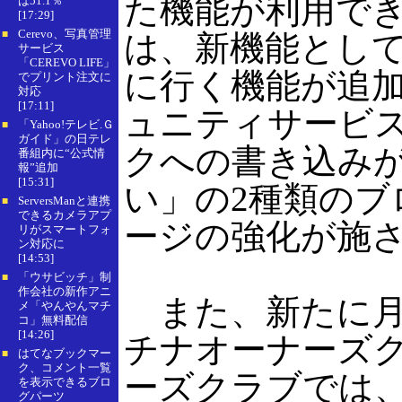
た機能が利用で
は51.1％
[17:29]
Cerevo、写真管理
■
は、新機能として
サービス
「CEREVO LIFE」
に行く機能が追加
でプリント注文に
対応
[17:11]
ュニティサービス「
「Yahoo!テレビ.Ｇ
■
ガイド」の日テレ
クへの書き込み
番組内に“公式情
報”追加
[15:31]
い」の2種類の
ServersManと連携
■
できるカメラアプ
ージの強化が施
リがスマートフォ
ン対応に
[14:53]
「ウサビッチ」制
■
作会社の新作アニ
また、新たに月額3
メ「やんやんマチ
コ」無料配信
[14:26]
チナオーナーズクラ
はてなブックマー
■
ク、コメント一覧
ーズクラブでは
を表示できるブロ
グパーツ