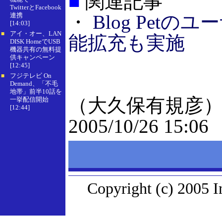
■
関連記事
TwitterとFacebook
連携
・
Blog Pet
[14:03]
アイ・オー、LAN
■
能拡充も実施
DISK HomeでUSB
機器共有の無料提
供キャンペーン
[12:45]
フジテレビ On
■
Demand、「不毛
地帯」前半10話を
（大久保有規彦
一挙配信開始
[12:44]
2005/10/26 15:06
Copyright (c) 2005 