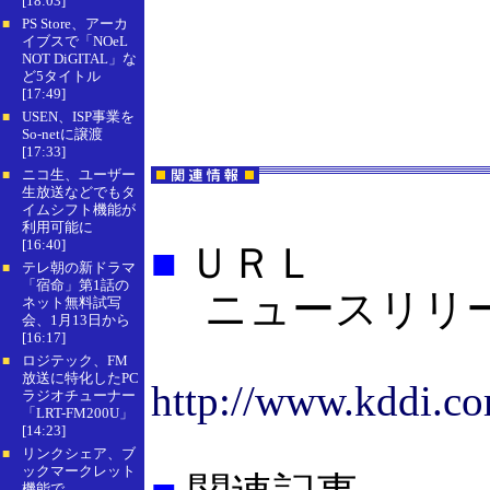
[18:03]
PS Store、アーカ
■
イブスで「NOeL
NOT DiGITAL」な
ど5タイトル
[17:49]
USEN、ISP事業を
■
So-netに譲渡
[17:33]
ニコ生、ユーザー
■
生放送などでもタ
イムシフト機能が
利用可能に
[16:40]
■
ＵＲＬ
テレ朝の新ドラマ
■
「宿命」第1話の
ニュースリリ
ネット無料試写
会、1月13日から
[16:17]
ロジテック、FM
■
放送に特化したPC
http://www.kddi.co
ラジオチューナー
「LRT-FM200U」
[14:23]
リンクシェア、ブ
■
ックマークレット
機能で