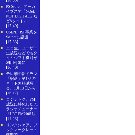
[18:03]
PS Store、アーカ
■
イブスで「NOeL
NOT DiGITAL」な
ど5タイトル
[17:49]
USEN、ISP事業を
■
So-netに譲渡
[17:33]
ニコ生、ユーザー
■
生放送などでもタ
イムシフト機能が
利用可能に
[16:40]
テレ朝の新ドラマ
■
「宿命」第1話の
ネット無料試写
会、1月13日から
[16:17]
ロジテック、FM
■
放送に特化したPC
ラジオチューナー
「LRT-FM200U」
[14:23]
リンクシェア、ブ
■
ックマークレット
機能で