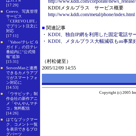
は51.1％
http://www.kddi.com/corporate/news_release
[17:29]
KDDIメタルプラス サービス概要
Cerevo、写真管理
■
http://www.kddi.com/metal/phone/index.html
サービス
「CEREVO LIFE」
でプリント注文に
■
関連記事
対応
・
KDDI、独自IP網を利用した固定電話サ
[17:11]
・
KDDI、メタルプラス大幅減収もau事
「Yahoo!テレビ.Ｇ
■
ガイド」の日テレ
番組内に“公式情
報”追加
（村松健至）
[15:31]
2005/12/09 14:55
ServersManと連携
■
できるカメラアプ
リがスマートフォ
ン対応に
[14:53]
Copyright (c) 2005 Im
「ウサビッチ」制
■
作会社の新作アニ
メ「やんやんマチ
コ」無料配信
[14:26]
はてなブックマー
■
ク、コメント一覧
を表示できるブロ
グパーツ