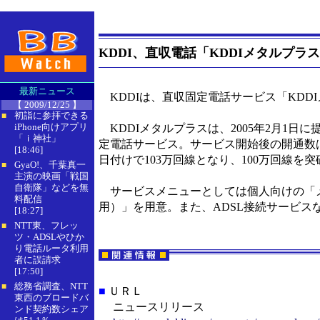
KDDI、直収電話「KDDIメタルプラ
最新ニュース
KDDIは、直収固定電話サービス「KDDI
【 2009/12/25 】
初詣に参拝できる
■
iPhone向けアプリ
KDDIメタルプラスは、2005年2月1日に提供が
「ｉ神社」
定電話サービス。サービス開始後の開通数は、3月31
[18:46]
日付けで103万回線となり、100万回線を
GyaO!、千葉真一
■
主演の映画「戦国
自衛隊」などを無
サービスメニューとしては個人向けの「メ
料配信
用）」を用意。また、ADSL接続サービス
[18:27]
NTT東、フレッ
■
ツ・ADSLやひか
り電話ルータ利用
者に誤請求
[17:50]
総務省調査、NTT
■
■
ＵＲＬ
東西のブロードバ
ニュースリリース
ンド契約数シェア