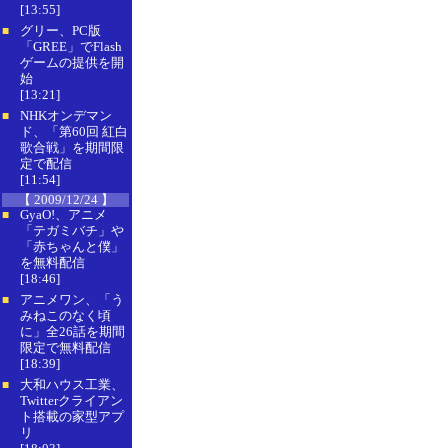
[13:55]
グリー、PC版
■
「GREE」でFlash
ゲームの提供を開
始
[13:21]
NHKオンデマン
■
ド、「第60回 紅白
歌合戦」を期間限
定で配信
[11:54]
【 2009/12/24 】
GyaO!、アニメ
■
「テガミバチ」や
「赤ちゃんと僕」
を無料配信
[18:46]
アニメワン、「う
■
みねこのなく頃
に」全26話を期間
限定で無料配信
[18:39]
大和ハウス工業、
■
Twitterクライアン
ト搭載の家型アプ
リ