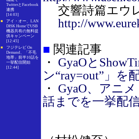
TwitterとFacebook
交響詩篇エウレ
連携
[14:03]
http://www.eurek
アイ・オー、LAN
■
DISK HomeでUSB
機器共有の無料提
供キャンペーン
[12:45]
■
関連記事
フジテレビ On
■
Demand、「不毛
地帯」前半10話を
・
GyaOとSho
一挙配信開始
[12:44]
ン“ray=out”」を
・
GyaO、アニ
話までを一挙配