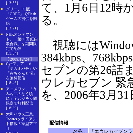
[13:55]
て、1月6日12時
グリー、PC版
■
「GREE」でFlash
る。
ゲームの提供を開
始
[13:21]
NHKオンデマン
■
ド、「第60回 紅白
視聴にはWindow
歌合戦」を期間限
定で配信
[11:54]
384kbps、76
【 2009/12/24 】
GyaO!、アニメ
■
セブンの第26話
「テガミバチ」や
「赤ちゃんと僕」
を無料配信
ウレカセブン 緊急特
[18:46]
アニメワン、「う
■
を、2006年3月
みねこのなく頃
に」全26話を期間
限定で無料配信
[18:39]
大和ハウス工業、
■
Twitterクライアン
配信情報
ト搭載の家型アプ
リ
名称：
「エウレカセブンラリー・S