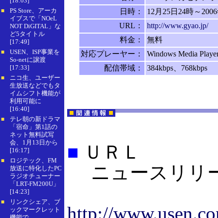
[18:03]
PS Store、アーカ
日時：
12月25日24時～200
■
イブスで「NOeL
URL：
http://www.gyao.jp/
NOT DiGITAL」な
ど5タイトル
料金：
無料
[17:49]
USEN、ISP事業を
■
対応プレーヤー：
Windows Media Playe
So-netに譲渡
[17:33]
配信帯域：
384kbps、768kbps
ニコ生、ユーザー
■
生放送などでもタ
イムシフト機能が
利用可能に
[16:40]
テレ朝の新ドラマ
■
「宿命」第1話の
ネット無料試写
会、1月13日から
■
ＵＲＬ
[16:17]
ロジテック、FM
■
ニュースリリー
放送に特化したPC
ラジオチューナー
「LRT-FM200U」
[14:23]
リンクシェア、ブ
■
http://www.usen.co
ックマークレット
機能で