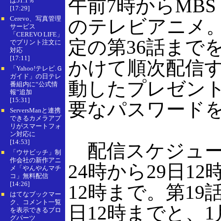
午前7時からMBS
は51.1％
[17:29]
Cerevo、写真管理
■
のテレビアニメ。G
サービス
「CEREVO LIFE」
定の第36話までを
でプリント注文に
対応
[17:11]
かけて順次配信
「Yahoo!テレビ.Ｇ
■
ガイド」の日テレ
動したプレゼン
番組内に“公式情
報”追加
[15:31]
要なパスワード
ServersManと連携
■
できるカメラアプ
リがスマートフォ
ン対応に
[14:53]
配信スケジュール
「ウサビッチ」制
■
作会社の新作アニ
24時から29日12
メ「やんやんマチ
コ」無料配信
[14:26]
12時まで。第19話
はてなブックマー
■
ク、コメント一覧
日12時までと、1
を表示できるブロ
グパーツ