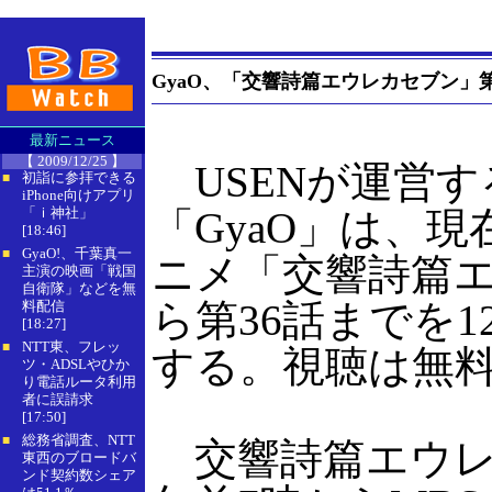
GyaO、「交響詩篇エウレカセブン」
最新ニュース
【 2009/12/25 】
USENが運営す
初詣に参拝できる
■
iPhone向けアプリ
「ｉ神社」
「GyaO」は、
[18:46]
GyaO!、千葉真一
■
ニメ「交響詩篇エ
主演の映画「戦国
自衛隊」などを無
ら第36話までを1
料配信
[18:27]
NTT東、フレッ
■
する。視聴は無
ツ・ADSLやひか
り電話ルータ利用
者に誤請求
[17:50]
総務省調査、NTT
■
交響詩篇エウレ
東西のブロードバ
ンド契約数シェア