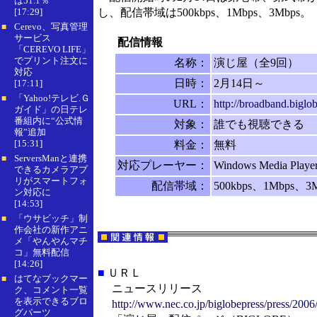
は51.1％
[17:29]
し、配信帯域は500kbps、1Mbps、3Mbps。
Cerevo、写真管理
■
サービス
配信情報
「CEREVO LIFE」
でプリント注文に
名称：
演じ屋（全9回）
対応
日時：
2月14日～
[17:11]
「Yahoo!テレビ.Ｇ
■
URL：
http://broadband.biglo
ガイド」の日テレ
番組内に“公式情
対象：
誰でも視聴できる
報”追加
[15:31]
料金：
無料
ServersManと連携
■
対応プレーヤー：
Windows Media Playe
できるカメラアプ
リがスマートフォ
配信帯域：
500kbps、1Mbps、3
ン対応に
[14:53]
「ウサビッチ」制
■
作会社の新作アニ
メ「やんやんマチ
コ」無料配信
[14:26]
■
ＵＲＬ
はてなブックマー
■
ニュースリリース
ク、コメント一覧
を表示できるブロ
http://www.nec.co.jp/biglobepress/press/200
グパーツ