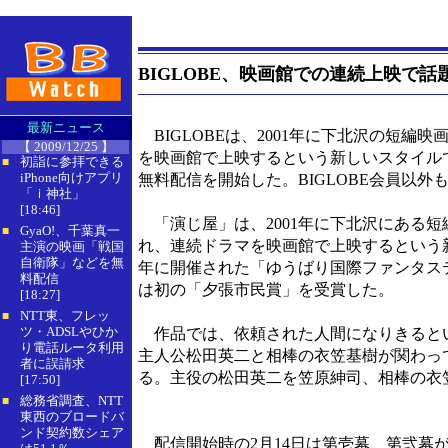
BIGLOBE、映画館での連続上映で
最新ニュース
BIGLOBEは、2001年に下北沢の短編映
【 2009/12/25 】
を映画館で上映するという新しいスタイル
初詣に参拝できる
■
iPhone向けアプリ
無料配信を開始した。BIGLOBE会員以外
「ｉ神社」
[18:46]
「演じ屋」は、2001年に下北沢にある短編
GyaO!、千葉真一
■
れ、連続ドラマを映画館で上映するという新
主演の映画「戦国
自衛隊」などを無
年に開催された「ゆうばり国際ファンタス
料配信
は初の「夕張市民賞」を受賞した。
[18:27]
NTT東、フレッ
■
ツ・ADSLやひか
作品では、依頼された人間になりきると
り電話ルータ利用
主人公松田英二と相棒の衣笠基樹が関わっ
者に誤請求
る。主役の松田英二を笠原紳司、相棒の衣
[17:50]
総務省調査、NTT
■
東西のブロードバ
ンド契約数シェア
配信開始時の2月14日は第壱幕、第弐幕が視聴可