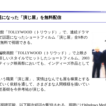
話題になった「演じ屋」を無料配信
画館「TOLLYWOOD（トリウッド）」で、連続ドラマ
で話題になったショートフィルム「演じ屋」全9本の
も無料で視聴できる。
映画館「TOLLYWOOD（トリウッド）」で上映さ
しいスタイルでヒットしたショートフィルム。2003
ティック映画祭においても、インディーズ作品として
いう職業「演じ屋」、実情はなんでも屋を稼業とする
ていく依頼を通して、さまざまな人間模様を描いてい
笠基樹を今井考祐が演じる。
能。以下順次続話が配信される。視聴にはWindows Media P