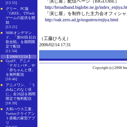
「演じ屋」配信ページ（BIGLOBE）
[13:55]
http://broadband.biglobe.ne.jp/index_enjiya.h
グリー、PC版
■
「GREE」でFlash
「演じ屋」を制作した主力会オフィシャルサイ
ゲームの提供を開
http://oak.zero.ad.jp/noguteru/enjiya.html
始
[13:21]
NHKオンデマン
■
ド、「第60回 紅白
（工藤ひろえ）
歌合戦」を期間限
2006/02/14 17:31
定で配信
[11:54]
【 2009/12/24 】
GyaO!、アニメ
■
「テガミバチ」や
Copyright (c) 2006 Im
「赤ちゃんと僕」
を無料配信
[18:46]
アニメワン、「う
■
みねこのなく頃
に」全26話を期間
限定で無料配信
[18:39]
大和ハウス工業、
■
Twitterクライアン
ト搭載の家型アプ
リ