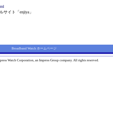
tml
ト「enjiya」
Broadband Watch ホームページ
press Watch Corporation, an Impress Group company. All rights reserved.