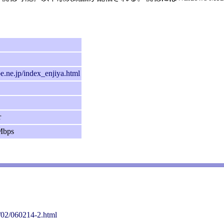
be.ne.jp/index_enjiya.html
r
Mbps
6/02/060214-2.html