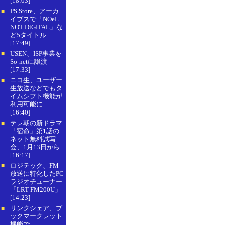
[18:03]
PS Store、アーカ
■
イブスで「NOeL
NOT DiGITAL」な
ど5タイトル
[17:49]
USEN、ISP事業を
■
So-netに譲渡
[17:33]
ニコ生、ユーザー
■
生放送などでもタ
イムシフト機能が
利用可能に
[16:40]
テレ朝の新ドラマ
■
「宿命」第1話の
ネット無料試写
会、1月13日から
[16:17]
ロジテック、FM
■
放送に特化したPC
ラジオチューナー
「LRT-FM200U」
[14:23]
リンクシェア、ブ
■
ックマークレット
機能で