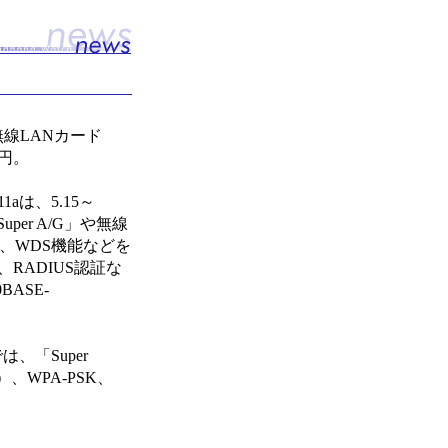
無線LANカード
0円。
1aは、5.15～
per A/G」や無線
期機能、WDS機能などを
K、RADIUS認証な
ASE-
は、「Super
S）、WPA-PSK、