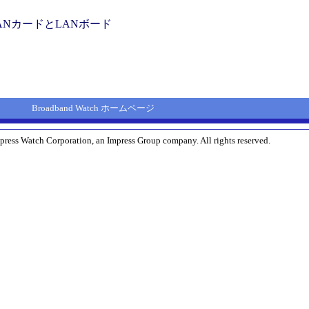
NカードとLANボード
Broadband Watch ホームページ
press Watch Corporation, an Impress Group company. All rights reserved.