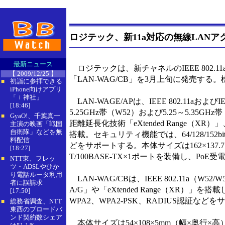
ロジテック、新11a対応の無線LANア
最新ニュース
ロジテックは、新チャネルのIEEE 802.1
【 2009/12/25 】
「LAN-WAG/CB」を3月上旬に発売する。標準価
初詣に参拝できる
■
iPhone向けアプリ
「ｉ神社」
LAN-WAGE/APは、IEEE 802.11aおよびI
[18:46]
5.25GHz帯（W52）および5.25～5.35
GyaO!、千葉真一
■
距離延長化技術「eXtended Range（XR）
主演の映画「戦国
自衛隊」などを無
搭載。セキュリティ機能では、64/128/152bit
料配信
どをサポートする。本体サイズは162×137.7
[18:27]
T/100BASE-TX×1ポートを装備し、Po
NTT東、フレッ
■
ツ・ADSLやひか
り電話ルータ利用
LAN-WAG/CBは、IEEE 802.11a（W5
者に誤請求
A/G」や「eXtended Range（XR）」を搭載
[17:50]
WPA2、WPA2-PSK、RADIUS認証など
総務省調査、NTT
■
東西のブロードバ
ンド契約数シェア
本体サイズは54×108×5mm（幅×奥行×高