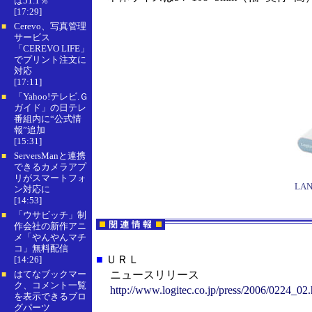
は51.1％
[17:29]
Cerevo、写真管理
■
サービス
「CEREVO LIFE」
でプリント注文に
対応
[17:11]
「Yahoo!テレビ.Ｇ
■
ガイド」の日テレ
番組内に“公式情
報”追加
[15:31]
ServersManと連携
■
できるカメラアプ
リがスマートフォ
LAN
ン対応に
[14:53]
「ウサビッチ」制
■
作会社の新作アニ
メ「やんやんマチ
コ」無料配信
■
ＵＲＬ
[14:26]
はてなブックマー
ニュースリリース
■
ク、コメント一覧
http://www.logitec.co.jp/press/2006/0224_02.
を表示できるブロ
グパーツ