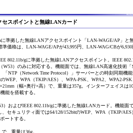
クセスポイントと無線LANカード
1aに準拠した無線LANアクセスポイント「LAN-WAGE/AP」と
格は、LAN-WAGE/APが43,995円、LAN-WAG/CBが6,93
EEE 802.11b/gに準拠した無線LANアクセスポイント。IEEE 802.1
GHz帯（W53）のみに対応する。機能面では、無線LAN高速化技術「Su
」、「NTP（Network Time Protocol）」サーバーとの時刻同
のWEP、WPA（TKIP/AES）、WPA-PSK、WPA2、WPA2-PS
×21mm（幅×奥行×高）で、重量は357g。インターフェイスは10B
E受電機能を搭載する。
2/W53）およびIEEE 802.11b/gに準拠した無線LANカード。機能面で
し、セキュリティ面では64/128/152bitのWEP、WPA（TKIP/AE
をサポートする。
）で、重量は36g。