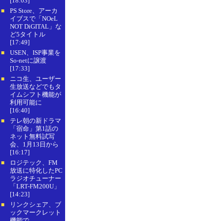
[18:03]
PS Store、アーカ
■
イブスで「NOeL
NOT DiGITAL」な
ど5タイトル
[17:49]
USEN、ISP事業を
■
So-netに譲渡
[17:33]
ニコ生、ユーザー
■
生放送などでもタ
イムシフト機能が
利用可能に
[16:40]
テレ朝の新ドラマ
■
「宿命」第1話の
ネット無料試写
会、1月13日から
[16:17]
ロジテック、FM
■
放送に特化したPC
ラジオチューナー
「LRT-FM200U」
[14:23]
リンクシェア、ブ
■
ックマークレット
機能で