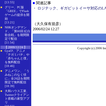
[13:55]
■
関連記事
グリー、PC版
■
・
ロジテック、ギガビットイーサ対応のLA
「GREE」でFlash
ゲームの提供を開
始
[13:21]
（大久保有規彦）
NHKオンデマン
■
2006/02/24 12:27
ド、「第60回 紅白
歌合戦」を期間限
定で配信
[11:54]
【 2009/12/24 】
Copyright (c) 2006 Im
GyaO!、アニメ
■
「テガミバチ」や
「赤ちゃんと僕」
を無料配信
[18:46]
アニメワン、「う
■
みねこのなく頃
に」全26話を期間
限定で無料配信
[18:39]
大和ハウス工業、
■
Twitterクライアン
ト搭載の家型アプ
リ