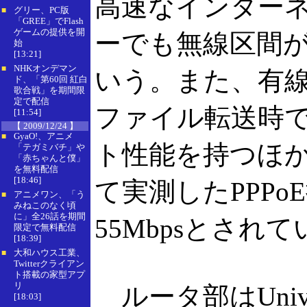
高速なインター
グリー、PC版
■
「GREE」でFlash
ゲームの提供を開
ーでも無線区間
始
[13:21]
NHKオンデマン
■
いう。また、有線
ド、「第60回 紅白
歌合戦」を期間限
定で配信
ファイル転送時で
[11:54]
【 2009/12/24 】
GyaO!、アニメ
■
ト性能を持つほ
「テガミバチ」や
「赤ちゃんと僕」
を無料配信
[18:46]
て実測したPPP
アニメワン、「う
■
みねこのなく頃
に」全26話を期間
55Mbpsとされ
限定で無料配信
[18:39]
大和ハウス工業、
■
Twitterクライアン
ト搭載の家型アプ
リ
ルータ部はUniversa
[18:03]