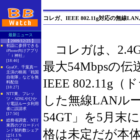
コレガ、IEEE 802.11g対応の無線LA
最新ニュース
【 2009/12/25 】
コレガは、2.4
初詣に参拝できる
■
iPhone向けアプリ
「ｉ神社」
[18:46]
最大54Mbpsの
GyaO!、千葉真一
■
主演の映画「戦国
自衛隊」などを無
IEEE 802.11
料配信
[18:27]
NTT東、フレッ
■
した無線LANルー
ツ・ADSLやひか
り電話ルータ利用
者に誤請求
54GT」を5月末
[17:50]
総務省調査、NTT
■
東西のブロードバ
格は未定だが本体
ンド契約数シェア
は51.1％