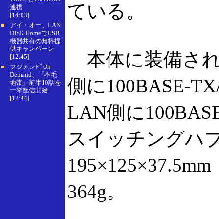
ている。
連携
[14:03]
アイ・オー、LAN
■
DISK HomeでUSB
機器共有の無料提
供キャンペーン
本体に装備され
[12:45]
フジテレビ On
■
Demand、「不毛
側に100BASE-T
地帯」前半10話を
一挙配信開始
[12:44]
LAN側に100BASE
スイッチングハ
195×125×37
364g。