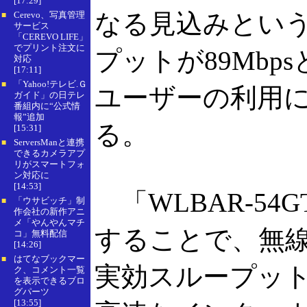
[17:29]
なる見込みという
Cerevo、写真管理
■
サービス
「CEREVO LIFE」
でプリント注文に
プットが89Mbp
対応
[17:11]
「Yahoo!テレビ.Ｇ
■
ユーザーの利用
ガイド」の日テレ
番組内に“公式情
報”追加
る。
[15:31]
ServersManと連携
■
できるカメラアプ
リがスマートフォ
ン対応に
[14:53]
「WLBAR-54GT
「ウサビッチ」制
■
作会社の新作アニ
メ「やんやんマチ
することで、無線
コ」無料配信
[14:26]
はてなブックマー
■
実効スループッ
ク、コメント一覧
を表示できるブロ
グパーツ
[13:55]