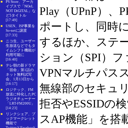
PS Store、アーカ
■
イブスで「NOeL
Play（UPnP）
NOT DiGITAL」な
ど5タイトル
[17:49]
ポートし、同時に
USEN、ISP事業を
■
So-netに譲渡
[17:33]
するほか、ステ
ニコ生、ユーザー
■
生放送などでもタ
イムシフト機能が
ション（SPI）
利用可能に
[16:40]
テレ朝の新ドラマ
■
VPNマルチパス
「宿命」第1話の
ネット無料試写
会、1月13日から
[16:17]
無線部のセキュリ
ロジテック、FM
■
放送に特化したPC
ラジオチューナー
拒否やESSID
「LRT-FM200U」
[14:23]
リンクシェア、ブ
■
スAP機能」を搭載、
ックマークレット
機能で
TwitterとFacebook