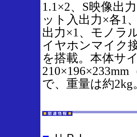
1.1×2、S映像出
ット入出力×各1
出力×1、モノラ
イヤホンマイク接
を搭載。本体サ
210×196×233
で、重量は約2kg