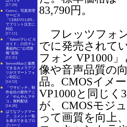
は51.1％
[17:29]
83,790円。
Cerevo、写真管理
■
サービス
「CEREVO LIFE」
でプリント注文に
対応
フレッツフォン V
[17:11]
「Yahoo!テレビ.Ｇ
■
でに発売されて
ガイド」の日テレ
番組内に“公式情
報”追加
フォン VP100
[15:31]
ServersManと連携
■
像や音声品質の
できるカメラアプ
リがスマートフォ
ン対応に
品。CMOSイメ
[14:53]
「ウサビッチ」制
■
VP1000と同じ
作会社の新作アニ
メ「やんやんマチ
コ」無料配信
が、CMOSモジ
[14:26]
はてなブックマー
■
って画質を向上
ク、コメント一覧
を表示できるブロ
グパーツ