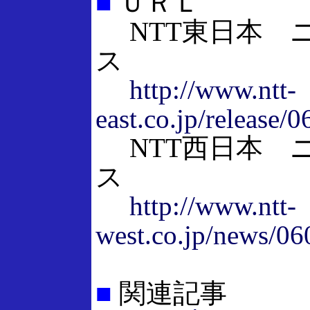
■
ＵＲＬ
NTT東日本 
ス
http://www.ntt-
east.co.jp/release/
NTT西日本 
ス
http://www.ntt-
west.co.jp/news/0
■
関連記事