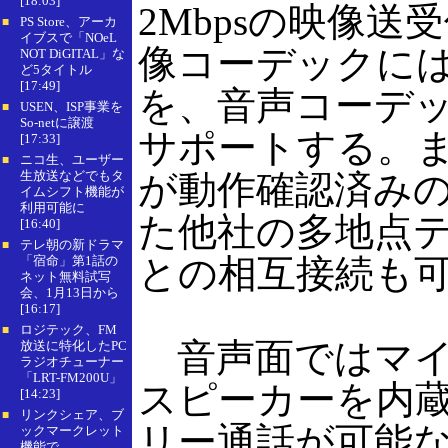
[18:03]
2Mbpsの映像送
PS Store、アーカ
■
イブスで「NOeL
像コーデックにはMP
NOT DiGITAL」な
ど5タイトル
[17:49]
を、音声コーデック
USEN、ISP事業を
■
So-netに譲渡
サポートする。ま
[17:33]
ニコ生、ユーザー
■
生放送などでもタ
が動作確認済みのH
イムシフト機能が
利用可能に
た他社の多地点
[16:40]
テレ朝の新ドラマ
■
との相互接続も
「宿命」第1話の
ネット無料試写
会、1月13日から
[16:17]
ロジテック、FM
■
音声面ではマイ
放送に特化したPC
ラジオチューナー
「LRT-FM200U」
スピーカーを内
[14:23]
リンクシェア、ブ
■
リー通話が可能
ックマークレット
機能で