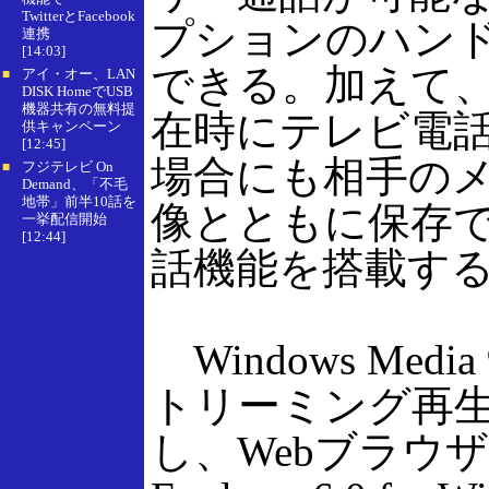
TwitterとFacebook
プションのハン
連携
[14:03]
できる。加えて
アイ・オー、LAN
■
DISK HomeでUSB
機器共有の無料提
在時にテレビ電
供キャンペーン
[12:45]
場合にも相手の
フジテレビ On
■
Demand、「不毛
地帯」前半10話を
像とともに保存
一挙配信開始
[12:44]
話機能を搭載す
Windows Med
トリーミング再
し、WebブラウザはI