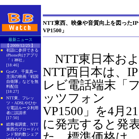
NTT東西、映像や音質向上を図ったI
VP1500」
最新ニュース
【 2009/12/25 】
初詣に参拝できる
■
NTT東日本お
iPhone向けアプリ
「ｉ神社」
[18:46]
NTT西日本は、I
GyaO!、千葉真一
■
主演の映画「戦国
レビ電話端末「
自衛隊」などを無
料配信
[18:27]
ッツフォン
NTT東、フレッ
■
ツ・ADSLやひか
VP1500」を4月2
り電話ルータ利用
者に誤請求
[17:50]
に発売すると発
総務省調査、NTT
■
東西のブロードバ
た。標準価格は
ンド契約数シェア