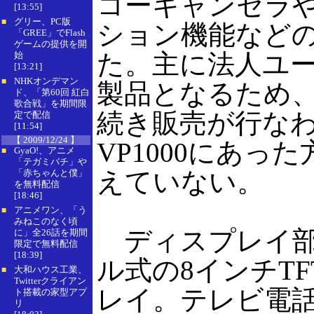
コーキャンセラ
[13:55]
グリー、PC版
■
ション機能など
「GREE」でFlash
ゲームの提供を開
た。主に法人ユ
始
[13:21]
NHKオンデマン
■
製品となるため、V
ド、「第60回 紅白
歌合戦」を期間限
続き販売が行な
定で配信
[11:54]
【 2009/12/24 】
VP1000にあっ
GyaO!、アニメ
■
「テガミバチ」や
えていない。
「赤ちゃんと僕」
を無料配信
[18:46]
アニメワン、「う
■
みねこのなく頃
ディスプレイ部
に」全26話を期間
限定で無料配信
[18:39]
ル式の8インチT
大和ハウス工業、
■
Twitterクライアン
レイ。テレビ電
ト搭載の家型アプ
リ