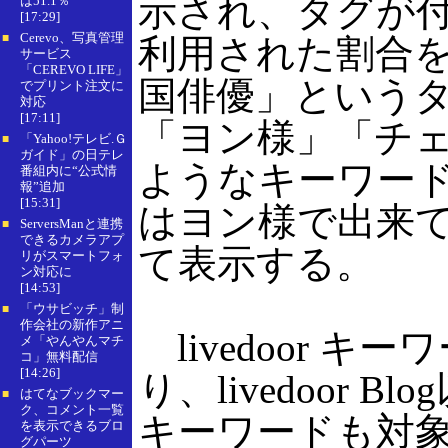
示され、タグが
は51.1％
[17:29]
Cerevo、写真管理
■
利用された割合
サービス
「CEREVO LIFE」
国俳優」という
でプリント注文に
対応
[17:11]
「ヨン様」「チ
「Yahoo!テレビ.Ｇ
■
ガイド」の日テレ
ようなキーワード
番組内に“公式情
報”追加
[15:31]
はヨン様で出来
ServersManと連携
■
できるカメラアプ
て表示する。
リがスマートフォ
ン対応に
[14:53]
「ウサビッチ」制
■
作会社の新作アニ
livedoor キー
メ「やんやんマチ
コ」無料配信
[14:26]
り、livedoor
はてなブックマー
■
ク、コメント一覧
キーワードも対
を表示できるブロ
グパーツ