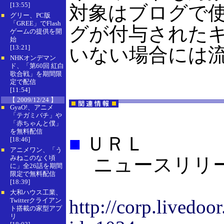
[13:55]
対象はブログで
グリー、PC版
■
「GREE」でFlash
グが付与された
ゲームの提供を開
始
[13:21]
いない場合には
NHKオンデマン
■
ド、「第60回 紅白
歌合戦」を期間限
定で配信
[11:54]
【 2009/12/24 】
GyaO!、アニメ
■
「テガミバチ」や
「赤ちゃんと僕」
を無料配信
■
ＵＲＬ
[18:46]
アニメワン、「う
■
みねこのなく頃
ニュースリリ
に」全26話を期間
限定で無料配信
[18:39]
大和ハウス工業、
■
http://corp.livedoo
Twitterクライアン
ト搭載の家型アプ
リ