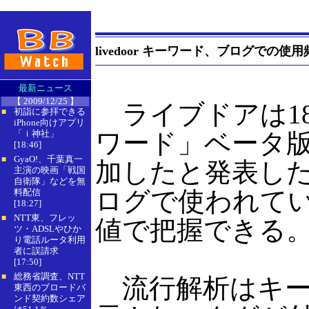
livedoor キーワード、ブログでの
最新ニュース
【 2009/12/25 】
ライブドアは18日、
初詣に参拝できる
■
iPhone向けアプリ
「ｉ神社」
ワード」ベータ
[18:46]
GyaO!、千葉真一
■
加したと発表し
主演の映画「戦国
自衛隊」などを無
ログで使われて
料配信
[18:27]
NTT東、フレッ
■
値で把握できる
ツ・ADSLやひか
り電話ルータ利用
者に誤請求
[17:50]
総務省調査、NTT
■
流行解析はキー
東西のブロードバ
ンド契約数シェア