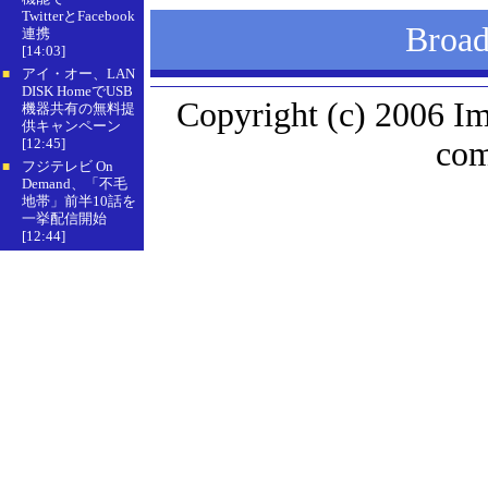
TwitterとFacebook
Bro
連携
[14:03]
アイ・オー、LAN
■
DISK HomeでUSB
Copyright (c) 2006 I
機器共有の無料提
供キャンペーン
[12:45]
com
フジテレビ On
■
Demand、「不毛
地帯」前半10話を
一挙配信開始
[12:44]