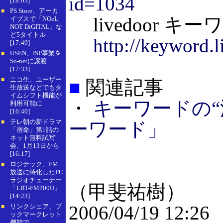
id=1034
[18:03]
PS Store、アーカ
■
livedoor キー
イブスで「NOeL
NOT DiGITAL」な
ど5タイトル
http://keyword.
[17:49]
USEN、ISP事業を
■
So-netに譲渡
[17:33]
ニコ生、ユーザー
■
■
関連記事
生放送などでもタ
イムシフト機能が
・
キーワードの“流
利用可能に
[16:40]
テレ朝の新ドラマ
ーワード」
■
「宿命」第1話の
ネット無料試写
会、1月13日から
[16:17]
ロジテック、FM
■
放送に特化したPC
ラジオチューナー
（甲斐祐樹）
「LRT-FM200U」
[14:23]
2006/04/19 12:26
リンクシェア、ブ
■
ックマークレット
機能で