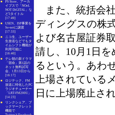
PS Store、アーカ
■
イブスで「NOeL
また、統括会社
NOT DiGITAL」な
ど5タイトル
[17:49]
ディングスの株
USEN、ISP事業を
■
So-netに譲渡
[17:33]
よび名古屋証券
ニコ生、ユーザー
■
生放送などでもタ
イムシフト機能が
請し、10月1日
利用可能に
[16:40]
テレ朝の新ドラマ
■
るという。あわ
「宿命」第1話の
ネット無料試写
会、1月13日から
[16:17]
上場されているメ
ロジテック、FM
■
放送に特化したPC
ラジオチューナー
日に上場廃止さ
「LRT-FM200U」
[14:23]
リンクシェア、ブ
■
ックマークレット
機能で
TwitterとFacebook