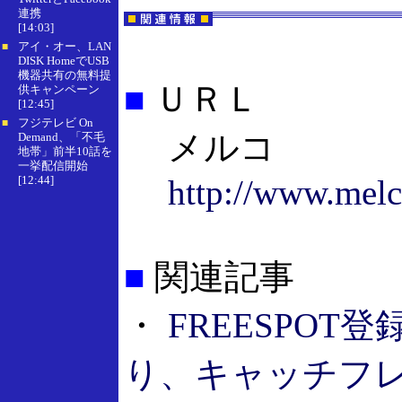
連携
[14:03]
アイ・オー、LAN
■
DISK HomeでUSB
機器共有の無料提
■
ＵＲＬ
供キャンペーン
[12:45]
フジテレビ On
■
メルコ
Demand、「不毛
地帯」前半10話を
一挙配信開始
[12:44]
http://www.melc
■
関連記事
・
FREESPOT
り、キャッチフ