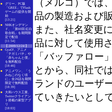
（メルコ）では
グリー、PC版
■
「GREE」でFlash
ゲームの提供を開
品の製造および
始
[13:21]
NHKオンデマン
■
また、社名変更
ド、「第60回 紅白
歌合戦」を期間限
定で配信
品に対して使用
[11:54]
【 2009/12/24 】
GyaO!、アニメ
■
「バッファロー
「テガミバチ」や
「赤ちゃんと僕」
を無料配信
[18:46]
とから、同社で
アニメワン、「う
■
みねこのなく頃
に」全26話を期間
ランドのユーザ
限定で無料配信
[18:39]
大和ハウス工業、
■
ていきたいとし
Twitterクライアン
ト搭載の家型アプ
リ
[18:03]