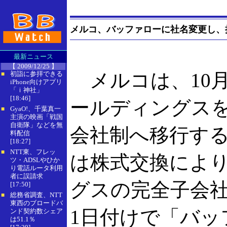
メルコ、バッファローに社名変更し、
最新ニュース
【 2009/12/25 】
メルコは、10月
初詣に参拝できる
■
iPhone向けアプリ
「ｉ神社」
[18:46]
ールディングス
GyaO!、千葉真一
■
主演の映画「戦国
自衛隊」などを無
会社制へ移行す
料配信
[18:27]
NTT東、フレッ
■
は株式交換によ
ツ・ADSLやひか
り電話ルータ利用
者に誤請求
グスの完全子会社
[17:50]
総務省調査、NTT
■
東西のブロードバ
1日付けで「バッ
ンド契約数シェア
は51.1％