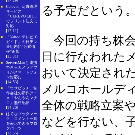
[17:29]
る予定だという
Cerevo、写真管理
■
サービス
「CEREVO LIFE」
でプリント注文に
対応
[17:11]
今回の持ち株会
「Yahoo!テレビ.Ｇ
■
ガイド」の日テレ
番組内に“公式情
報”追加
日に行なわれた
[15:31]
ServersManと連携
■
できるカメラアプ
おいて決定され
リがスマートフォ
ン対応に
[14:53]
メルコホールデ
「ウサビッチ」制
■
作会社の新作アニ
メ「やんやんマチ
全体の戦略立案
コ」無料配信
[14:26]
はてなブックマー
■
などを行ない、
ク、コメント一覧
を表示できるブロ
グパーツ
[13:55]