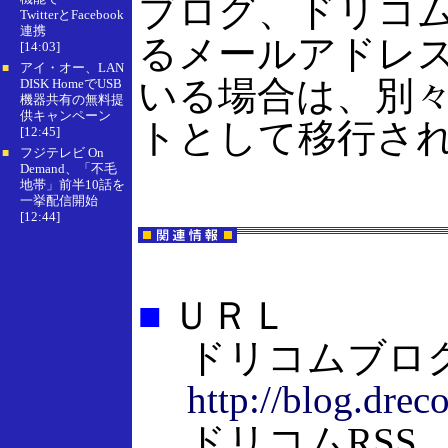
ブログ、ドリコム
TwitterとFacebook
連携
るメールアドレ
[14:03]
アイ・オー、LAN
■
いる場合は、別
DISK HomeでUSB
機器共有の無料提
供キャンペーン
トとして移行さ
[12:45]
フジテレビ On
■
Demand、「不毛
地帯」前半10話を
一挙配信開始
[12:44]
■
ＵＲＬ
ドリコムブロ
http://blog.drec
ドリコムRSS