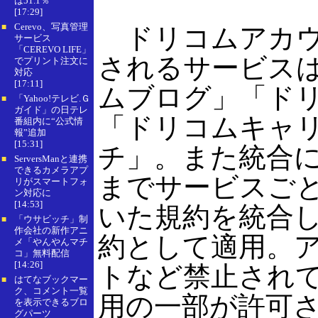
は51.1％
[17:29]
Cerevo、写真管理
■
ドリコムアカウ
サービス
「CEREVO LIFE」
されるサービス
でプリント注文に
対応
[17:11]
ムブログ」「ドリ
「Yahoo!テレビ.Ｇ
■
ガイド」の日テレ
「ドリコムキャ
番組内に“公式情
報”追加
[15:31]
チ」。また統合
ServersManと連携
■
できるカメラアプ
までサービスご
リがスマートフォ
ン対応に
[14:53]
いた規約を統合
「ウサビッチ」制
■
作会社の新作アニ
約として適用。
メ「やんやんマチ
コ」無料配信
[14:26]
トなど禁止され
はてなブックマー
■
ク、コメント一覧
用の一部が許可
を表示できるブロ
グパーツ