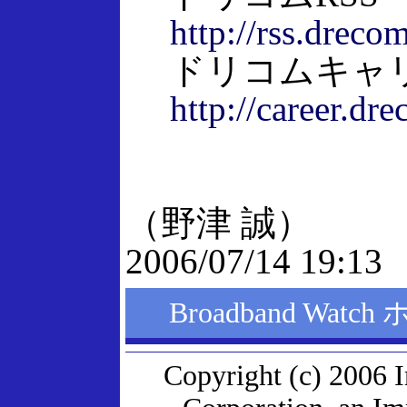
http://rss.drecom
ドリコムキャ
http://career.dre
（野津 誠）
2006/07/14 19:13
Broadband Wat
Copyright (c) 2006 