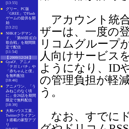
[13:55]
グリー、PC版
■
「GREE」でFlash
アカウント統合
ゲームの提供を開
始
[13:21]
ザーは、一度の
NHKオンデマン
■
ド、「第60回 紅白
リコムグループ
歌合戦」を期間限
定で配信
[11:54]
人向けサービス
【 2009/12/24 】
GyaO!、アニメ
■
ようになり、ID
「テガミバチ」や
「赤ちゃんと僕」
を無料配信
の管理負担が軽
[18:46]
アニメワン、「う
■
う。
みねこのなく頃
に」全26話を期間
限定で無料配信
[18:39]
大和ハウス工業、
■
なお、すでにド
Twitterクライアン
ト搭載の家型アプ
グやドリコムRS
リ