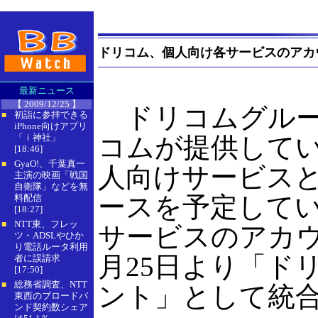
ドリコム、個人向け各サービスのアカウ
最新ニュース
【 2009/12/25 】
ドリコムグルー
初詣に参拝できる
■
iPhone向けアプリ
「ｉ神社」
コムが提供して
[18:46]
GyaO!、千葉真一
■
人向けサービス
主演の映画「戦国
自衛隊」などを無
ースを予定して
料配信
[18:27]
NTT東、フレッ
■
サービスのアカウ
ツ・ADSLやひか
り電話ルータ利用
月25日より「ド
者に誤請求
[17:50]
総務省調査、NTT
■
ント」として統
東西のブロードバ
ンド契約数シェア