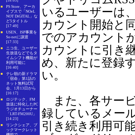
[18:03]
PS Store、アーカ
■
いるユーザーは
イブスで「NOeL
NOT DiGITAL」な
カウント開始と
ど5タイトル
[17:49]
USEN、ISP事業を
■
でのアカウント
So-netに譲渡
[17:33]
カウントに引き
ニコ生、ユーザー
■
生放送などでもタ
イムシフト機能が
め、新たに登録
利用可能に
[16:40]
い。
テレ朝の新ドラマ
■
「宿命」第1話の
ネット無料試写
会、1月13日から
[16:17]
また、各サービ
ロジテック、FM
■
放送に特化したPC
ラジオチューナー
録しているメー
「LRT-FM200U」
[14:23]
引き続き利用可
リンクシェア、ブ
■
ックマークレット
機能で