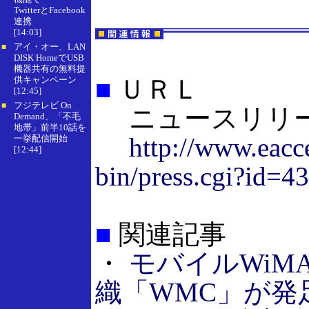
TwitterとFacebook
連携
[14:03]
アイ・オー、LAN
■
DISK HomeでUSB
機器共有の無料提
供キャンペーン
■
ＵＲＬ
[12:45]
フジテレビ On
■
ニュースリリ
Demand、「不毛
地帯」前半10話を
http://www.eacce
一挙配信開始
[12:44]
bin/press.cgi?id=4
■
関連記事
・
モバイルWiM
織「WMC」が発