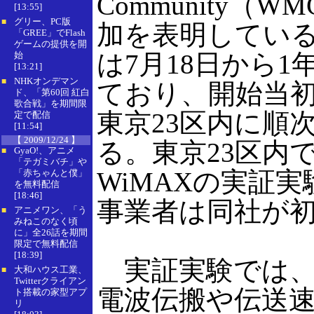
Community（
[13:55]
グリー、PC版
■
加を表明してい
「GREE」でFlash
ゲームの提供を開
は7月18日から1
始
[13:21]
NHKオンデマン
■
ており、開始当
ド、「第60回 紅白
歌合戦」を期間限
東京23区内に順
定で配信
[11:54]
【 2009/12/24 】
る。東京23区内
GyaO!、アニメ
■
「テガミバチ」や
WiMAXの実証
「赤ちゃんと僕」
を無料配信
[18:46]
事業者は同社が
アニメワン、「う
■
みねこのなく頃
に」全26話を期間
限定で無料配信
[18:39]
実証実験では、2.
大和ハウス工業、
■
Twitterクライアン
電波伝搬や伝送
ト搭載の家型アプ
リ