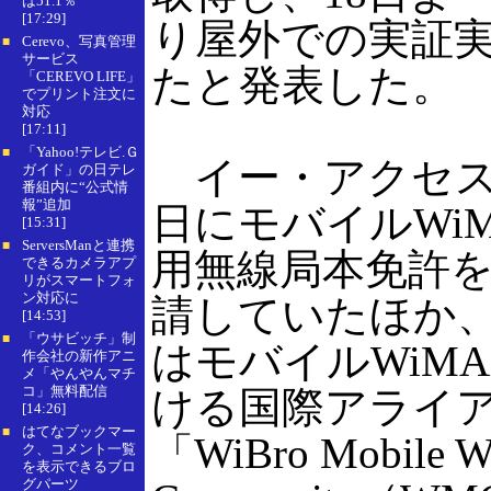
は51.1％
[17:29]
り屋外での実証
Cerevo、写真管理
■
サービス
たと発表した。
「CEREVO LIFE」
でプリント注文に
対応
[17:11]
「Yahoo!テレビ.Ｇ
■
イー・アクセスは
ガイド」の日テレ
番組内に“公式情
報”追加
日にモバイルWi
[15:31]
ServersManと連携
■
用無線局本免許
できるカメラアプ
リがスマートフォ
ン対応に
請していたほか、
[14:53]
「ウサビッチ」制
■
はモバイルWiM
作会社の新作アニ
メ「やんやんマチ
コ」無料配信
ける国際アライ
[14:26]
はてなブックマー
■
「WiBro Mobile 
ク、コメント一覧
を表示できるブロ
グパーツ