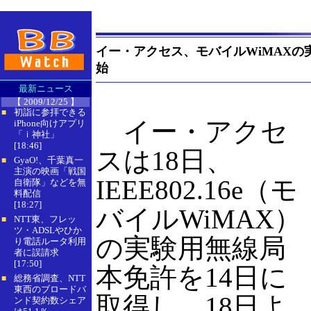
イー・アクセス、モバイルWiMAXの
始
最新ニュース
【 2009/12/25 】
初詣に参拝できる
■
イー・アクセ
iPhone向けアプリ
「ｉ神社」
[18:46]
スは18日、
GyaO!、千葉真一
■
主演の映画「戦国
IEEE802.16e（モ
自衛隊」などを無
料配信
[18:27]
バイルWiMAX）
NTT東、フレッ
■
ツ・ADSLやひか
の実験用無線局
り電話ルータ利用
者に誤請求
[17:50]
本免許を14日に
総務省調査、NTT
■
東西のブロードバ
取得し、18日よ
ンド契約数シェア