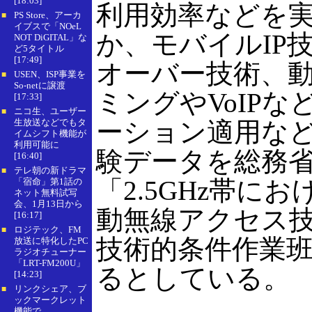
[18:03]
利用効率などを
PS Store、アーカ
■
イブスで「NOeL
か、モバイルIP
NOT DiGITAL」な
ど5タイトル
[17:49]
オーバー技術、
USEN、ISP事業を
■
So-netに譲渡
ミングやVoIP
[17:33]
ニコ生、ユーザー
■
生放送などでもタ
ーション適用な
イムシフト機能が
利用可能に
験データを総務
[16:40]
テレ朝の新ドラマ
■
「2.5GHz帯に
「宿命」第1話の
ネット無料試写
会、1月13日から
動無線アクセス
[16:17]
ロジテック、FM
■
技術的条件作業
放送に特化したPC
ラジオチューナー
「LRT-FM200U」
るとしている。
[14:23]
リンクシェア、ブ
■
ックマークレット
機能で