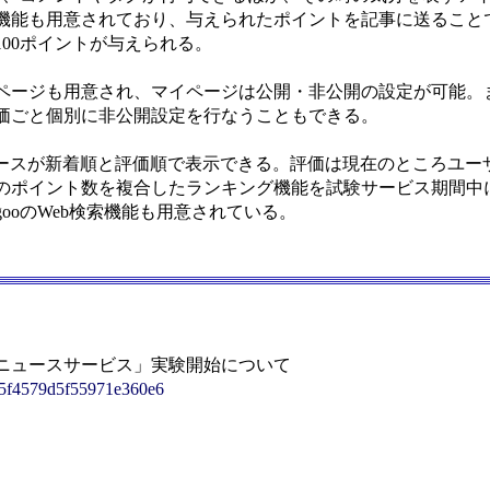
機能も用意されており、与えられたポイントを記事に送ること
00ポイントが与えられる。
ページも用意され、マイページは公開・非公開の設定が可能。
価ごと個別に非公開設定を行なうこともできる。
ースが新着順と評価順で表示できる。評価は現在のところユー
のポイント数を複合したランキング機能を試験サービス期間中
ooのWeb検索機能も用意されている。
ルニュースサービス」実験開始について
dd25f4579d5f55971e360e6