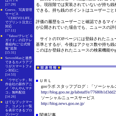
は51.1％
[17:29]
る。現段階では実装されていないが持ち銭
Cerevo、写真管理
できる。持ち銭のポイントはユーザーごと1
■
サービス
「CEREVO LIFE」
評価の履歴をユーザーごと確認できるマイ
でプリント注文に
対応
が公開されていた場合でも、ニュースの評
[17:11]
「Yahoo!テレビ.Ｇ
■
サイトのTOPページには登録されたニュ
ガイド」の日テレ
番組内に“公式情
基準とするが、今後はアクセス数や持ち銭
報”追加
このほか登録されたニュースの検索機能やg
[15:31]
ServersManと連携
■
できるカメラアプ
リがスマートフォ
ン対応に
[14:53]
「ウサビッチ」制
■
■
ＵＲＬ
作会社の新作アニ
gooラボ スタッフブログ：「ソーシャ
メ「やんやんマチ
http://blog.goo.ne.jp/labstaff/e/77680b1d3
コ」無料配信
[14:26]
ソーシャルニュースサービス
はてなブックマー
■
http://blog.news.goo.ne.jp/
ク、コメント一覧
を表示できるブロ
グパーツ
■
関連記事