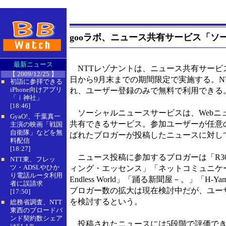
gooラボ、ニュース共有サービス「ソ
最新ニュース
NTTレゾナントは、ニュース共有サービス
【 2009/12/25 】
日から9月末までの期間限定で実施する。N
初詣に参拝できる
■
iPhone向けアプリ
れ、ユーザー登録のみで無料で利用できる
「ｉ神社」
[18:46]
ソーシャルニュースサービスは、Webニ
GyaO!、千葉真一
■
共有できるサービス。参加ユーザーが任意
主演の映画「戦国
自衛隊」などを無
ばれたブロガーが投稿したニュースに対し
料配信
[18:27]
ニュース投稿に参加するブロガーは「R30
NTT東、フレッ
■
ツ・ADSLやひか
ィング・エッセンス」「ネットコミュニケーションの視
り電話ルータ利用
Endless World」「踊る新聞屋－。」「H-
者に誤請求
ブロガー数の拡大は現在検討中だが、ユー
[17:50]
を検討するという。
総務省調査、NTT
■
東西のブロードバ
ンド契約数シェア
投稿されたニュースには5段階で評価でき