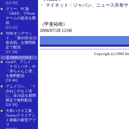
[13:55]
・
マイネット・ジャパン、ニュース共有サイト
グリー、PC版
■
「GREE」でFlash
ゲームの提供を開
始
（甲斐祐樹）
[13:21]
2006/07/28 12:06
NHKオンデマン
■
ド、「第60回 紅白
歌合戦」を期間限
定で配信
[11:54]
Copyright (c) 2006 Im
【 2009/12/24 】
GyaO!、アニメ
■
「テガミバチ」や
「赤ちゃんと僕」
を無料配信
[18:46]
アニメワン、「う
■
みねこのなく頃
に」全26話を期間
限定で無料配信
[18:39]
大和ハウス工業、
■
Twitterクライアン
ト搭載の家型アプ
リ