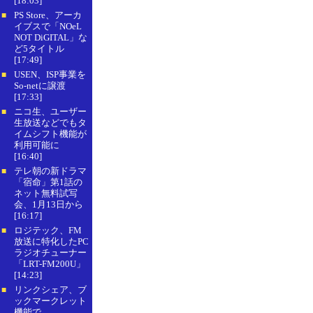
[18:03]
PS Store、アーカ
■
イブスで「NOeL
NOT DiGITAL」な
ど5タイトル
[17:49]
USEN、ISP事業を
■
So-netに譲渡
[17:33]
ニコ生、ユーザー
■
生放送などでもタ
イムシフト機能が
利用可能に
[16:40]
テレ朝の新ドラマ
■
「宿命」第1話の
ネット無料試写
会、1月13日から
[16:17]
ロジテック、FM
■
放送に特化したPC
ラジオチューナー
「LRT-FM200U」
[14:23]
リンクシェア、ブ
■
ックマークレット
機能で