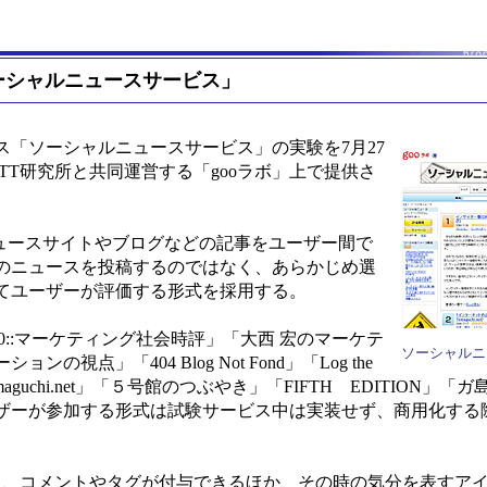
ーシャルニュースサービス」
「ソーシャルニュースサービス」の実験を7月27
TT研究所と共同運営する「gooラボ」上で提供さ
。
ュースサイトやブログなどの記事をユーザー間で
のニュースを投稿するのではなく、あらかじめ選
てユーザーが評価する形式を採用する。
::マーケティング社会時評」「大西 宏のマーケテ
ソーシャルニ
点」「404 Blog Not Fond」「Log the
Yamaguchi.net」「５号館のつぶやき」「FIFTH EDITION」
ザーが参加する形式は試験サービス中は実装せず、商用化する
、コメントやタグが付与できるほか、その時の気分を表すア