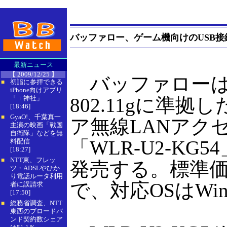
バッファロー、ゲーム機向けのUSB接
最新ニュース
【 2009/12/25 】
バッファローは、
初詣に参拝できる
■
iPhone向けアプリ
「ｉ神社」
802.11gに準拠
[18:46]
GyaO!、千葉真一
■
ア無線LANアク
主演の映画「戦国
自衛隊」などを無
「WLR-U2-KG
料配信
[18:27]
NTT東、フレッ
■
発売する。標準価格
ツ・ADSLやひか
り電話ルータ利用
で、対応OSはWind
者に誤請求
[17:50]
総務省調査、NTT
■
東西のブロードバ
ンド契約数シェア