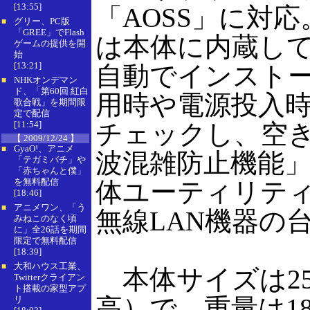
[13:55]
「AOSS」に対
グリー、PC版
■
「GREE」でFlash
は本体に内蔵し
ゲームの提供を開
始
[13:21]
自動でインストー
NHKオンデマン
■
ド、「第60回 紅白
用時や電源投入時
歌合戦」を期間限
定で配信
[11:54]
チェックし、空
【 2009/12/24 】
GyaO!、アニメ
■
波混雑防止機能
「テガミバチ」や
「赤ちゃんと僕」
を無料配信
体ユーティリテ
[18:46]
アニメワン、「う
■
無線LAN機器の
みねこのなく頃
に」全26話を期間
限定で無料配信
[18:39]
大和ハウス工業、
■
本体サイズは25×
Twitterクライアン
ト搭載の家型アプ
高）で、重量は18
リ