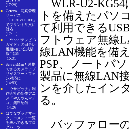
WLR-U2-KG5
は51.1％
[17:29]
Cerevo、写真管理
■
トを備えたパソ
サービス
「CEREVO LIFE」
て利用できるUSB
でプリント注文に
対応
[17:11]
フトウェア無線L
「Yahoo!テレビ.Ｇ
■
ガイド」の日テレ
線LAN機能を備
番組内に“公式情
報”追加
[15:31]
PSP、ノートパ
ServersManと連携
■
できるカメラアプ
製品に無線LAN
リがスマートフォ
ン対応に
[14:53]
ンを介したイン
「ウサビッチ」制
■
作会社の新作アニ
る。
メ「やんやんマチ
コ」無料配信
[14:26]
はてなブックマー
■
ク、コメント一覧
バッファローの
を表示できるブロ
グパーツ