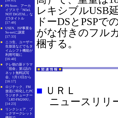
[18:03]
PS Store、アーカ
■
レキシブルUSB
イブスで「NOeL
NOT DiGITAL」な
ドーDSとPSP
ど5タイトル
[17:49]
USEN、ISP事業を
■
がな付きのフル
So-netに譲渡
[17:33]
梱する。
ニコ生、ユーザー
■
生放送などでもタ
イムシフト機能が
利用可能に
[16:40]
テレ朝の新ドラマ
■
「宿命」第1話の
ネット無料試写
会、1月13日から
[16:17]
ロジテック、FM
■
ＵＲＬ
■
放送に特化したPC
ラジオチューナー
ニュースリリ
「LRT-FM200U」
[14:23]
リンクシェア、ブ
■
ックマークレット
機能で