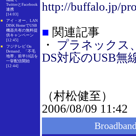
http://buffalo.jp/
TwitterとFacebook
連携
[14:03]
アイ・オー、LAN
■
DISK HomeでUSB
■
関連記事
機器共有の無料提
供キャンペーン
[12:45]
・
プラネックス、X
フジテレビ On
■
Demand、「不毛
DS対応のUSB無
地帯」前半10話を
一挙配信開始
[12:44]
（村松健至）
2006/08/09 11:42
Broadba