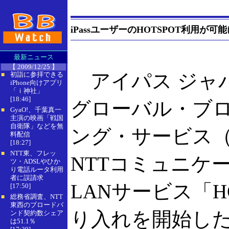
iPassユーザーのHOTSPOT利用が可能
最新ニュース
【 2009/12/25 】
アイパス ジャパンは
初詣に参拝できる
■
iPhone向けアプリ
「ｉ神社」
[18:46]
グローバル・ブ
GyaO!、千葉真一
■
主演の映画「戦国
自衛隊」などを無
ング・サービス（
料配信
[18:27]
NTT東、フレッ
■
NTTコミュニケ
ツ・ADSLやひか
り電話ルータ利用
者に誤請求
LANサービス「H
[17:50]
総務省調査、NTT
■
東西のブロードバ
り入れを開始したと
ンド契約数シェア
は51.1％