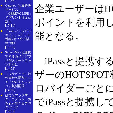
[17:29]
企業ユーザーはHO
Cerevo、写真管理
■
サービス
「CEREVO LIFE」
でプリント注文に
ポイントを利用し
対応
[17:11]
「Yahoo!テレビ.Ｇ
■
能となる。
ガイド」の日テレ
番組内に“公式情
報”追加
[15:31]
ServersManと連携
■
できるカメラアプ
iPassと提携
リがスマートフォ
ン対応に
[14:53]
ザーのHOTSPO
「ウサビッチ」制
■
作会社の新作アニ
メ「やんやんマチ
ロバイダーごと
コ」無料配信
[14:26]
はてなブックマー
■
でiPassと提携
ク、コメント一覧
を表示できるブロ
グパーツ
[13:55]