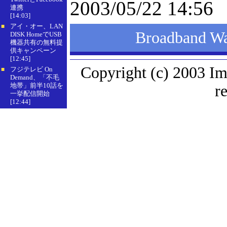
2003/05/22 14:56
連携
[14:03]
アイ・オー、LAN
■
Broadband
DISK HomeでUSB
機器共有の無料提
供キャンペーン
[12:45]
Copyright (c) 2003 Im
フジテレビ On
■
Demand、「不毛
地帯」前半10話を
r
一挙配信開始
[12:44]