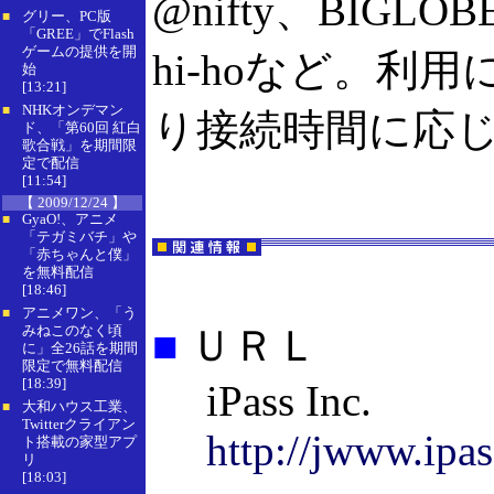
@nifty、BIGL
グリー、PC版
■
「GREE」でFlash
ゲームの提供を開
hi-hoなど。利
始
[13:21]
NHKオンデマン
■
り接続時間に応
ド、「第60回 紅白
歌合戦」を期間限
定で配信
[11:54]
【 2009/12/24 】
GyaO!、アニメ
■
「テガミバチ」や
「赤ちゃんと僕」
を無料配信
[18:46]
アニメワン、「う
■
みねこのなく頃
■
ＵＲＬ
に」全26話を期間
限定で無料配信
[18:39]
iPass Inc.
大和ハウス工業、
■
Twitterクライアン
http://jwww.ipa
ト搭載の家型アプ
リ
[18:03]