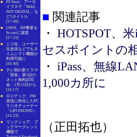
PS Store、アーカ
■
イブスで「NOeL
NOT DiGITAL」な
■
関連記事
ど5タイトル
[17:49]
USEN、ISP事業を
■
・
HOTSPOT、米
So-netに譲渡
[17:33]
ニコ生、ユーザー
■
セスポイントの
生放送などでもタ
イムシフト機能が
利用可能に
・
iPass、無線
[16:40]
テレ朝の新ドラマ
■
「宿命」第1話の
1,000カ所に
ネット無料試写
会、1月13日から
[16:17]
ロジテック、FM
■
放送に特化したPC
ラジオチューナー
「LRT-FM200U」
[14:23]
リンクシェア、ブ
■
（正田拓也）
ックマークレット
機能で
TwitterとFacebook