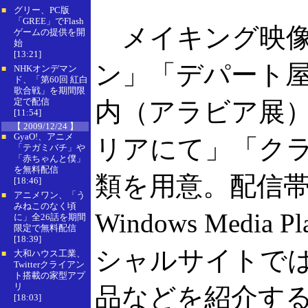
グリー、PC版
■
「GREE」でFlash
メイキング映像
ゲームの提供を開
始
[13:21]
ン」「デパート
NHKオンデマン
■
ド、「第60回 紅白
歌合戦」を期間限
定で配信
内（アラビア展
[11:54]
【 2009/12/24 】
GyaO!、アニメ
■
リアにて」「クラ
「テガミバチ」や
「赤ちゃんと僕」
を無料配信
類を用意。配信帯域
[18:46]
アニメワン、「う
■
みねこのなく頃
Windows Medi
に」全26話を期間
限定で無料配信
[18:39]
シャルサイトで
大和ハウス工業、
■
Twitterクライアン
ト搭載の家型アプ
リ
品などを紹介す
[18:03]