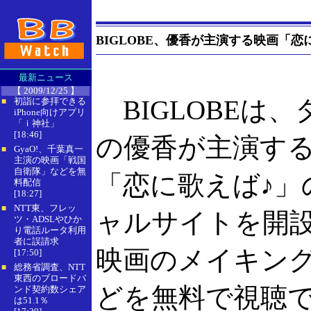
BIGLOBE、優香が主演する映画「
最新ニュース
【 2009/12/25 】
BIGLOBEは、
初詣に参拝できる
■
iPhone向けアプリ
「ｉ神社」
[18:46]
の優香が主演す
GyaO!、千葉真一
■
主演の映画「戦国
自衛隊」などを無
「恋に歌えば♪」
料配信
[18:27]
NTT東、フレッ
■
ャルサイトを開
ツ・ADSLやひか
り電話ルータ利用
者に誤請求
映画のメイキン
[17:50]
総務省調査、NTT
■
東西のブロードバ
どを無料で視聴
ンド契約数シェア
は51.1％