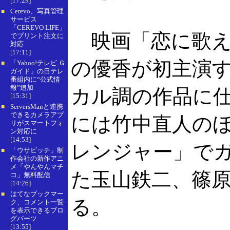
[17:29]
Cerevo、写真管理
■
サービス
「CEREVO LIFE」
映画「恋に歌え
でプリント注文に
対応
[17:11]
の優香が初主演
「Yahoo!テレビ.Ｇ
■
ガイド」の日テレ
番組内に“公式情
報”追加
カル調の作品に
[15:31]
ServersManと連携
■
できるカメラアプ
には竹中直人の
リがスマートフォ
ン対応に
[14:53]
レンジャー」で
「ウサビッチ」制
■
作会社の新作アニ
メ「やんやんマチ
た玉山鉄二、篠
コ」無料配信
[14:26]
はてなブックマー
■
る。
ク、コメント一覧
を表示できるブロ
グパーツ
[13:55]