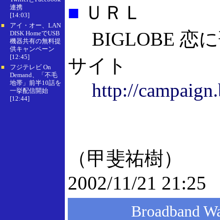
■
ＵＲＬ
連携
[14:03]
アイ・オー、LAN
■
BIGLOBE 恋
DISK HomeでUSB
機器共有の無料提
供キャンペーン
[12:45]
サイト
フジテレビ On
■
Demand、「不毛
地帯」前半10話を
http://campaign.
一挙配信開始
[12:44]
（甲斐祐樹）
2002/11/21 21:25
Broadband