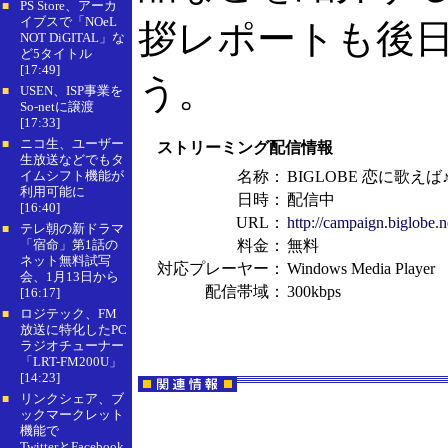
PS Store、アーカ
■
イブスで「NOeL
拶レポートも後
NOT DiGITAL」な
ど5タイトル
[17:49]
う。
USEN、ISP事業を
■
So-netに譲渡
[17:33]
ニコ生、ユーザー
■
ストリーミング配信情報
生放送などでもタ
イムシフト機能が
名称：
BIGLOBE 恋に歌え
利用可能に
日時：
配信中
[16:40]
URL：
http://campaign.biglobe.n
テレ朝の新ドラマ
■
「宿命」第1話の
料金：
無料
ネット無料試写
対応プレーヤー：
Windows Media Player
会、1月13日から
配信帯域：
300kbps
[16:17]
ロジテック、FM
■
放送に特化したPC
ラジオチューナー
「LRT-FM200U」
[14:23]
リンクシェア、ブ
■
ックマークレット
機能で
TwitterとFacebook