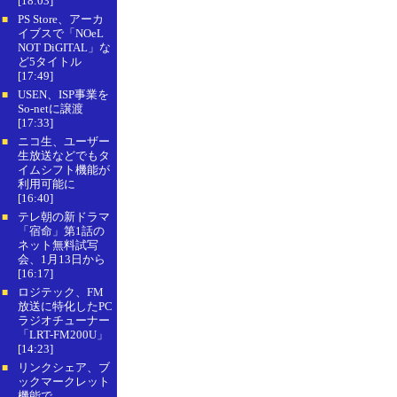
[18:03]
PS Store、アーカ
■
イブスで「NOeL
NOT DiGITAL」な
ど5タイトル
[17:49]
USEN、ISP事業を
■
So-netに譲渡
[17:33]
ニコ生、ユーザー
■
生放送などでもタ
イムシフト機能が
利用可能に
[16:40]
テレ朝の新ドラマ
■
「宿命」第1話の
ネット無料試写
会、1月13日から
[16:17]
ロジテック、FM
■
放送に特化したPC
ラジオチューナー
「LRT-FM200U」
[14:23]
リンクシェア、ブ
■
ックマークレット
機能で