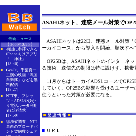
ASAHIネット、迷惑メール対策でOP2
最新ニュース
ASAHIネットは22日、迷惑メール対策「Outbo
【 2009/12/25 】
ーカイコース」から導入を開始、順次すべて
初詣に参拝できる
■
iPhone向けアプリ
「ｉ神社」
OP25Bは、ASAHIネットのインターネ
[18:46]
る技術。送信先の制限は特に設けず、携帯電
GyaO!、千葉真一
■
主演の映画「戦国
自衛隊」などを無
11月からはトーカイADSLコースでOP
料配信
していく。OP25Bの影響を受けるユーザ
[18:27]
使うといった対策が必要になる。
NTT東、フレッ
■
ツ・ADSLやひか
り電話ルータ利用
者に誤請求
[17:50]
総務省調査、NTT
■
東西のブロードバ
■
ＵＲＬ
ンド契約数シェア