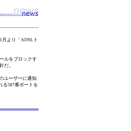
11月より「ADSLト
メールをブロックす
方針だ。
象のユーザーに通知
る587番ポートを