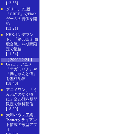
[13:55]
グリー、PC版
■
「GREE」でFlash
ゲームの提供を開
始
[13:21]
NHKオンデマン
■
ド、「第60回 紅白
歌合戦」を期間限
定で配信
[11:54]
【 2009/12/24 】
GyaO!、アニメ
■
「テガミバチ」や
「赤ちゃんと僕」
を無料配信
[18:46]
アニメワン、「う
■
みねこのなく頃
に」全26話を期間
限定で無料配信
[18:39]
大和ハウス工業、
■
Twitterクライアン
ト搭載の家型アプ
リ