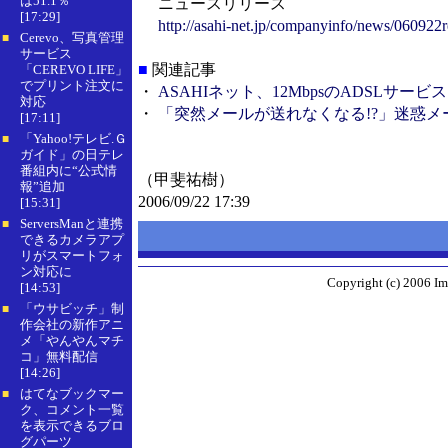
は51.1％
ニュースリリース
[17:29]
http://asahi-net.jp/companyinfo/news/060922r
Cerevo、写真管理
■
サービス
■
関連記事
「CEREVO LIFE」
でプリント注文に
・
ASAHIネット、12MbpsのADSLサ
対応
・
「突然メールが送れなくなる!?」迷惑メー
[17:11]
「Yahoo!テレビ.Ｇ
■
ガイド」の日テレ
番組内に“公式情
（甲斐祐樹）
報”追加
2006/09/22 17:39
[15:31]
ServersManと連携
■
できるカメラアプ
リがスマートフォ
ン対応に
Copyright (c) 2006 Im
[14:53]
「ウサビッチ」制
■
作会社の新作アニ
メ「やんやんマチ
コ」無料配信
[14:26]
はてなブックマー
■
ク、コメント一覧
を表示できるブロ
グパーツ