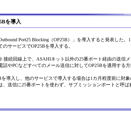
5Bを導入
und Port25 Blocking（OP25B）」を導入すると発表した。
のサービスでOP25Bを導入する。
ット接続回線上で、ASAHIネット以外の25番ポート経由の送信
話やPCなどすべてのメール送信に対してOP25Bを適用する
25Bを導入し、他のサービスで導入する場合は1カ月程度前に対
ーは、送信に25番ポートを使わず、サブミッションポートと呼ばれ