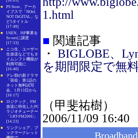
http://www.biglobe
[18:03]
PS Store、アーカ
■
1.html
イブスで「NOeL
NOT DiGITAL」な
ど5タイトル
[17:49]
USEN、ISP事業を
■
■
関連記事
So-netに譲渡
[17:33]
ニコ生、ユーザー
・
BIGLOBE、Ly
■
生放送などでもタ
イムシフト機能が
を期間限定で無
利用可能に
[16:40]
テレ朝の新ドラマ
■
「宿命」第1話の
ネット無料試写
会、1月13日から
[16:17]
（甲斐祐樹）
ロジテック、FM
■
放送に特化したPC
ラジオチューナー
2006/11/09 16:40
「LRT-FM200U」
[14:23]
リンクシェア、ブ
■
ックマークレット
Broadba
機能で