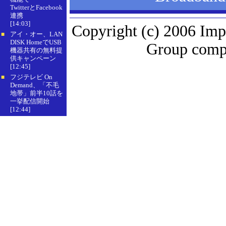
TwitterとFacebook
連携
[14:03]
Copyright (c) 2006 Imp
アイ・オー、LAN
■
DISK HomeでUSB
Group compa
機器共有の無料提
供キャンペーン
[12:45]
フジテレビ On
■
Demand、「不毛
地帯」前半10話を
一挙配信開始
[12:44]