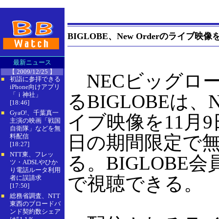
BIGLOBE、New Orderのライブ映
最新ニュース
【 2009/12/25 】
NECビッグロ
初詣に参拝できる
■
iPhone向けアプリ
「ｉ神社」
るBIGLOBEは、Ne
[18:46]
GyaO!、千葉真一
■
イブ映像を11月9
主演の映画「戦国
自衛隊」などを無
日の期間限定で
料配信
[18:27]
NTT東、フレッ
■
る。BIGLOBE
ツ・ADSLやひか
り電話ルータ利用
で視聴できる。
者に誤請求
[17:50]
総務省調査、NTT
■
東西のブロードバ
ンド契約数シェア