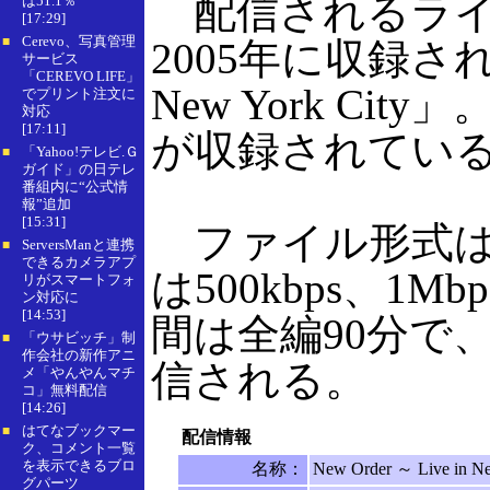
配信されるライ
は51.1％
[17:29]
Cerevo、写真管理
■
2005年に収録された「
サービス
「CEREVO LIFE」
New York City
でプリント注文に
対応
[17:11]
が収録されてい
「Yahoo!テレビ.Ｇ
■
ガイド」の日テレ
番組内に“公式情
報”追加
[15:31]
ファイル形式は
ServersManと連携
■
できるカメラアプ
は500kbps、1M
リがスマートフォ
ン対応に
[14:53]
間は全編90分で
「ウサビッチ」制
■
作会社の新作アニ
信される。
メ「やんやんマチ
コ」無料配信
[14:26]
はてなブックマー
■
配信情報
ク、コメント一覧
を表示できるブロ
名称：
New Order ～ Live in Ne
グパーツ