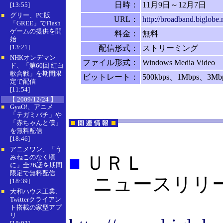
日時：
11月9日～12月7日
[13:55]
グリー、PC版
■
URL：
http://broadband.biglobe.
「GREE」でFlash
ゲームの提供を開
料金：
無料
始
[13:21]
配信形式：
ストリーミング
NHKオンデマン
■
ファイル形式：
Windows Media Video
ド、「第60回 紅白
歌合戦」を期間限
ビットレート：
500kbps、1Mbps、3Mb
定で配信
[11:54]
【 2009/12/24 】
GyaO!、アニメ
■
「テガミバチ」や
「赤ちゃんと僕」
を無料配信
[18:46]
アニメワン、「う
■
■
ＵＲＬ
みねこのなく頃
に」全26話を期間
限定で無料配信
ニュースリリ
[18:39]
大和ハウス工業、
■
Twitterクライアン
ト搭載の家型アプ
リ