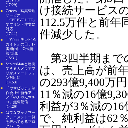
は51.1％
[17:29]
け接続サービス
Cerevo、写真管理
■
サービス
112.5万件と前年
「CEREVO LIFE」
でプリント注文に
対応
件減少した。
[17:11]
「Yahoo!テレビ.Ｇ
■
ガイド」の日テレ
番組内に“公式情
報”追加
第3四半期まで
[15:31]
ServersManと連携
■
は、売上高が前年
できるカメラアプ
リがスマートフォ
ン対応に
の293億9,400
[14:53]
「ウサビッチ」制
■
11％減の16億9,
作会社の新作アニ
メ「やんやんマチ
コ」無料配信
利益が3％減の16億
[14:26]
はてなブックマー
■
で、純利益は62％減
ク、コメント一覧
を表示できるブロ
グパーツ