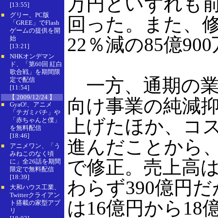
万円といずれも
[13:55]
グリー、PC版
■
回った。また、修正
「GREE」でFlash
ゲームの提供を開
22％減の85億9
始
[13:21]
NHKオンデマン
■
ド、「第60回 紅白
歌合戦」を期間限
一方、通期の業
定で配信
[11:54]
【 2009/12/24 】
向け事業の純減
GyaO!、アニメ
■
「テガミバチ」や
上げたほか、コ
「赤ちゃんと僕」
を無料配信
[18:46]
進んだことから、
アニメワン、「う
■
みねこのなく頃
で修正。売上高
に」全26話を期間
限定で無料配信
[18:39]
わらず390億円
大和ハウス工業、
■
Twitterクライアン
は16億円から1
ト搭載の家型アプ
リ