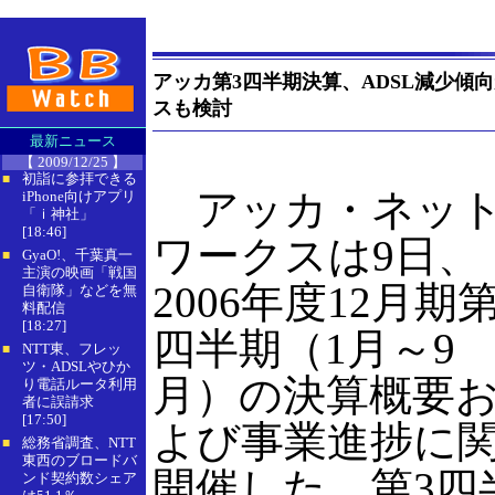
アッカ第3四半期決算、ADSL減少傾
スも検討
最新ニュース
【 2009/12/25 】
初詣に参拝できる
■
アッカ・ネッ
iPhone向けアプリ
「ｉ神社」
[18:46]
ワークスは9日、
GyaO!、千葉真一
■
主演の映画「戦国
2006年度12月期第
自衛隊」などを無
料配信
[18:27]
四半期（1月～9
NTT東、フレッ
■
ツ・ADSLやひか
月）の決算概要
り電話ルータ利用
者に誤請求
[17:50]
よび事業進捗に
総務省調査、NTT
■
東西のブロードバ
開催した。第3四
ンド契約数シェア