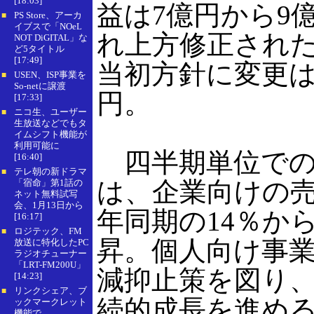
[18:03]
益は7億円から9
PS Store、アーカ
■
イブスで「NOeL
れ上方修正され
NOT DiGITAL」な
ど5タイトル
[17:49]
当初方針に変更はな
USEN、ISP事業を
■
So-netに譲渡
円。
[17:33]
ニコ生、ユーザー
■
生放送などでもタ
イムシフト機能が
利用可能に
四半期単位での
[16:40]
テレ朝の新ドラマ
■
は、企業向けの
「宿命」第1話の
ネット無料試写
会、1月13日から
年同期の14％から
[16:17]
ロジテック、FM
■
昇。個人向け事
放送に特化したPC
ラジオチューナー
「LRT-FM200U」
減抑止策を図り
[14:23]
リンクシェア、ブ
■
続的成長を進め
ックマークレット
機能で