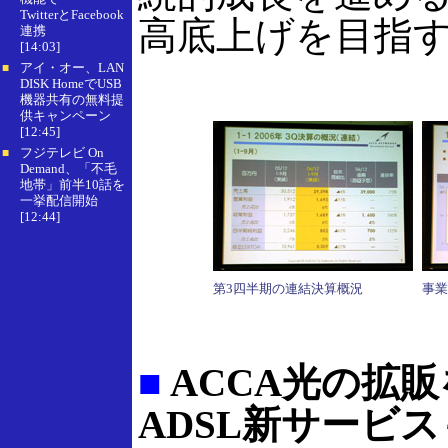
TwitterとFacebook
高底上げを目指
連携
[14:03]
アイ・オー、LAN
■
DISK HomeでUSB
機器共有の無料提
供キャンペーン
[12:45]
フジテレビ On
■
Demand、「不毛
地帯」前半10話を
一挙配信開始
[12:44]
第3四半期の連結決算概況
事業
■
ACCA光の拡
ADSL新サービ