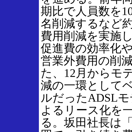
期比で人員数を10
名削減するなど約
費用削減を実施
促進費の効率化
営業外費用の削
た、12月からモ
減の一環として
ルだったADSL
よるリース化を
る。坂田社長は