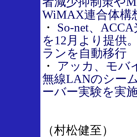
者減少抑制策やM
WiMAX連合体構
・
So-net、AC
を12月より提供。
ランを自動移行
・
アッカ、モバイ
無線LANのシー
ーバー実験を実
（村松健至）