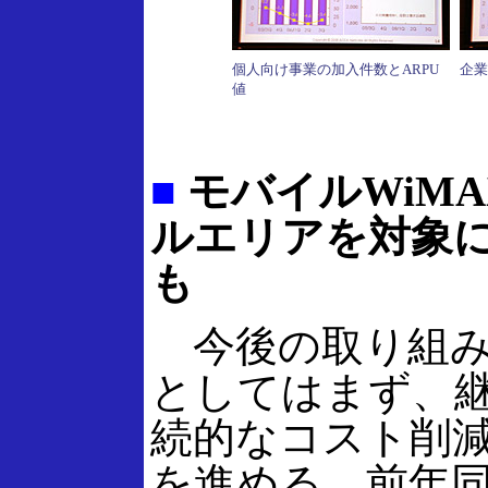
個人向け事業の加入件数とARPU
企業
値
■
モバイルWiM
ルエリアを対象
も
今後の取り組
としてはまず、
続的なコスト削
を進める。前年