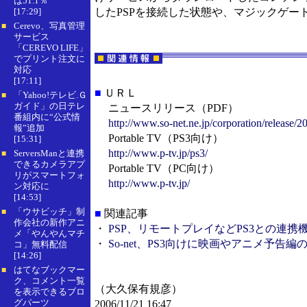
は51.1％
[17:29]
したPSPを接続した状態や、マジックゲー
Cerevo、写真管理
■
サービス
「CEREVO LIFE」
でプリント注文に
対応
[17:11]
■
ＵＲＬ
「Yahoo!テレビ.Ｇ
■
ガイド」の日テレ
ニュースリリース（PDF）
番組内に“公式情
http://www.so-net.ne.jp/corporation/release/
報”追加
Portable TV（PS3向け）
[15:31]
http://www.p-tv.jp/ps3/
ServersManと連携
■
できるカメラアプ
Portable TV（PC向け）
リがスマートフォ
http://www.p-tv.jp/
ン対応に
[14:53]
「ウサビッチ」制
■
■
関連記事
作会社の新作アニ
・
PSP、リモートプレイなどPS3との連
メ「やんやんマチ
・
So-net、PS3向けに映画やアニメ予告
コ」無料配信
[14:26]
はてなブックマー
■
ク、コメント一覧
（大久保有規彦）
を表示できるブロ
グパーツ
2006/11/21 16:47