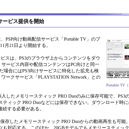
向けのサービス提供を開始
SP向け動画配信サービス「Portable TV」のプ
11月21日より開始する。
のサービスは、PS3のブラウザ上からコンテンツをダウ
。サービス内容や配信コンテンツはPC向けと同一
進んだ場合にはPS3向けサービスに特化した拡充も検
クサービス「PLAYSTATION Network」との
Portable T
たメモリースティック PRO Duoのみに保存可能で、PS3のH
ィック PRO Duoなどには保存できない。ダウンロード時に
SB接続する必要がある。
存したメモリースティック PRO Duoからの動画再生も可能
対応する。このほか、20GBモデルでもメモリースティック P