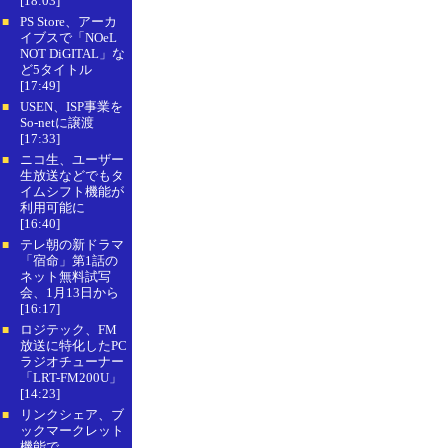
[18:03]
PS Store、アーカ
■
イブスで「NOeL
NOT DiGITAL」な
ど5タイトル
[17:49]
USEN、ISP事業を
■
So-netに譲渡
[17:33]
ニコ生、ユーザー
■
生放送などでもタ
イムシフト機能が
利用可能に
[16:40]
テレ朝の新ドラマ
■
「宿命」第1話の
ネット無料試写
会、1月13日から
[16:17]
ロジテック、FM
■
放送に特化したPC
ラジオチューナー
「LRT-FM200U」
[14:23]
リンクシェア、ブ
■
ックマークレット
機能で