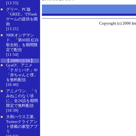
[13:55]
グリー、PC版
■
「GREE」でFlash
ゲームの提供を開
Copyright (c) 2006 Im
始
[13:21]
NHKオンデマン
■
ド、「第60回 紅白
歌合戦」を期間限
定で配信
[11:54]
【 2009/12/24 】
GyaO!、アニメ
■
「テガミバチ」や
「赤ちゃんと僕」
を無料配信
[18:46]
アニメワン、「う
■
みねこのなく頃
に」全26話を期間
限定で無料配信
[18:39]
大和ハウス工業、
■
Twitterクライアン
ト搭載の家型アプ
リ