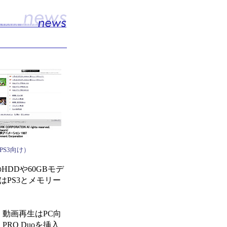
V（PS3向け）
DDや60GBモデ
はPS3とメモリー
。動画再生はPC向
RO Duoを挿入