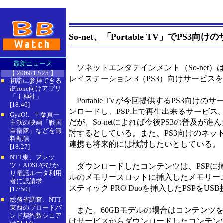
So-net、「Portable TV」でPS3
最新ニュース
ソネットエンタテインメント（So-net）は、P
【 2009/12/25 】
レイステーション 3（PS3）向けサービスを
初詣に参拝できる
■
iPhone向けアプリ
「ｉ神社」
Portable TVが今回提供するPS3向け
[18:46]
ンロードし、PSP上で再生出来るサービス
GyaO!、千葉真一
■
だが、So-netによれば今後PS3の普及が
主演の映画「戦国
自衛隊」などを無
討するとしている。また、PS3向けのネットワー
料配信
連携も将来的には検討したいとしている。
[18:27]
NTT東、フレッ
■
ツ・ADSLやひか
ダウンロードしたコンテンツは、PSPに挿入し
り電話ルータ利用
ルのメモリースロットに挿入したメモリーステ
者に誤請求
スティック PRO Duoを挿入したPSPをU
[17:50]
総務省調査、NTT
■
東西のブロードバ
また、60GBモデルの場合はコンテンツを保
ンド契約数シェア
けサービスからダウンロードしたコンテンツも