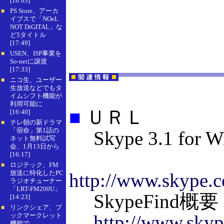
[18:03]
PS Store、アーカ
■
イブスで「NOeL
NOT DiGITAL」な
ど5タイトル
[17:49]
USEN、ISP事業を
■
So-netに譲渡
[17:33]
ニコ生、ユーザー
■
生放送などでもタ
イムシフト機能が
利用可能に
■
ＵＲＬ
[16:40]
テレ朝の新ドラマ
■
「宿命」第1話の
Skype 3.1 for
ネット無料試写
会、1月13日から
[16:17]
ロジテック、FM
■
放送に特化したPC
http://www.skype.c
ラジオチューナー
「LRT-FM200U」
SkypeFind概要
[14:23]
リンクシェア、ブ
■
ックマークレット
http://www.skyp
機能で