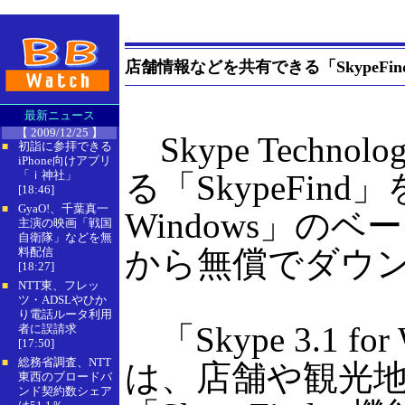
店舗情報などを共有できる「SkypeFind
最新ニュース
【 2009/12/25 】
Skype Techn
初詣に参拝できる
■
iPhone向けアプリ
「ｉ神社」
る「SkypeFind」
[18:46]
GyaO!、千葉真一
■
Windows」の
主演の映画「戦国
自衛隊」などを無
から無償でダウ
料配信
[18:27]
NTT東、フレッ
■
ツ・ADSLやひか
り電話ルータ利用
「Skype 3.1 fo
者に誤請求
[17:50]
総務省調査、NTT
■
は、店舗や観光地
東西のブロードバ
ンド契約数シェア