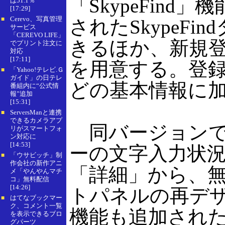
「SkypeFind
は51.1％
[17:29]
Cerevo、写真管理
■
されたSkypeF
サービス
「CEREVO LIFE」
きるほか、新規
でプリント注文に
対応
[17:11]
を用意する。登
「Yahoo!テレビ.Ｇ
■
ガイド」の日テレ
どの基本情報に
番組内に“公式情
報”追加
[15:31]
ServersManと連携
■
できるカメラアプ
同バージョンで
リがスマートフォ
ン対応に
[14:53]
ーの文字入力状
「ウサビッチ」制
■
作会社の新作アニ
「詳細」から、
メ「やんやんマチ
コ」無料配信
[14:26]
トパネルの再デザ
はてなブックマー
■
ク、コメント一覧
機能も追加され
を表示できるブロ
グパーツ