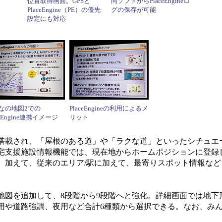
位置取得画面。GPSと
同ソフトからPlaceEngineロ
PlaceEngine（PE）の優先
グの保存が可能
設定にも対応
なの地図2での
PlaceEngineの利用によるメ
ceEngine連携イメージ
リット
載され、「屋根のある道」や「ラクな道」といったシチュエ
宅支援施設情報機能では、現在地からホームポジションに登録
。加えて、従来のエリア/駅に加えて、最寄りスポット情報など
図を追加して、8段階から9段階へと強化。詳細画面では地下
用や道路強調、夜用など合計6種類から選択できる。なお、み