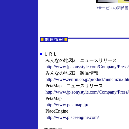
3サービスの関係図
■
ＵＲＬ
みんなの地図2 ニュースリリース
http://www.jp.sonystyle.com/Company/Press
みんなの地図2 製品情報
http://www.zenrin.co.jp/product/minchizu2.ht
PetaMap ニュースリリース
http://www.jp.sonystyle.com/Company/Press
PetaMap
http://www.petamap.jp/
PlaceEngine
http://www.placeengine.com/