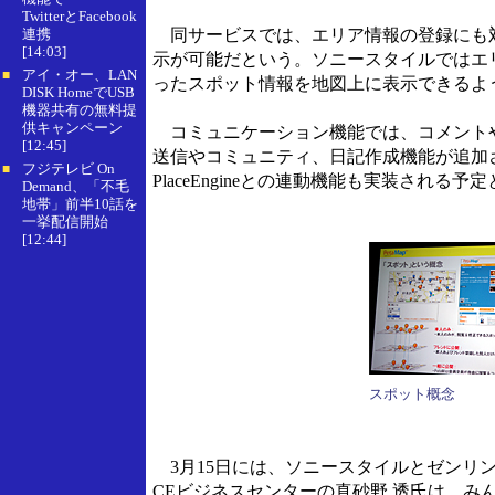
TwitterとFacebook
連携
同サービスでは、エリア情報の登録にも
[14:03]
示が可能だという。ソニースタイルではエ
アイ・オー、LAN
■
ったスポット情報を地図上に表示できるよ
DISK HomeでUSB
機器共有の無料提
供キャンペーン
コミュニケーション機能では、コメントや
[12:45]
送信やコミュニティ、日記作成機能が追加
フジテレビ On
■
PlaceEngineとの連動機能も実装される
Demand、「不毛
地帯」前半10話を
一挙配信開始
[12:44]
スポット概念
3月15日には、ソニースタイルとゼンリ
CEビジネスセンターの真砂野 透氏は、みんなの地