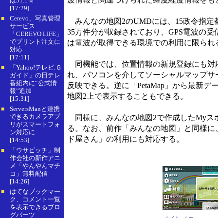
は51.1％
[17:29]
Cerevo、写真管理
■
みんなの地図2のUMDには、15政令指
サービス
35万件分が収録されており、GPS電波の
「CEREVO LIFE」
でプリント注文に
は電波が取得できる環境での利用に限られるが、
対応
[17:11]
同機能では、位置情報の新規登録にも対応。新
「Yahoo!テレビ.Ｇ
■
れ、パソコンを介してソーシャルマップサービス
ガイド」の日テレ
番組内に“公式情
反映できる。逆に「PetaMap」から最新デ
報”追加
地図2上で表示することもできる。
[15:31]
ServersManと連携
■
できるカメラアプ
同様に、みんなの地図2で作成したMyスポ
リがスマートフォ
る。なお、前作「みんなの地図」と同様に
ン対応に
ド屋さん」の利用にも対応する。
[14:53]
「ウサビッチ」制
■
作会社の新作アニ
メ「やんやんマチ
コ」無料配信
[14:26]
はてなブックマー
■
ク、コメント一覧
を表示できるブロ
グパーツ