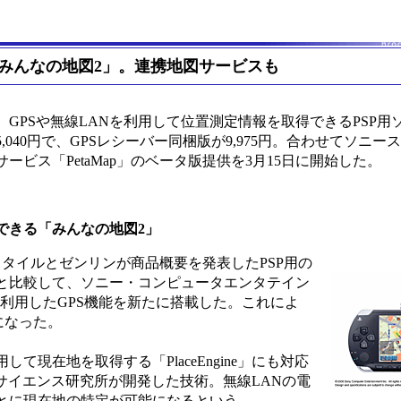
「みんなの地図2」。連携地図サービスも
PSや無線LANを利用して位置測定情報を取得できるPSP用
,040円で、GPSレシーバー同梱版が9,975円。合わせてソニ
ビス「PetaMap」のベータ版提供を3月15日に開始した。
できる「みんなの地図2」
スタイルとゼンリンが商品概要を発表したPSP用の
と比較して、ソニー・コンピュータエンタテイン
」を利用したGPS機能を新たに搭載した。これによ
になった。
て現在地を取得する「PlaceEngine」にも対応
ュータサイエンス研究所が開発した技術。無線LANの電
とに現在地の特定が可能になるという。