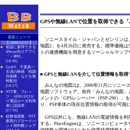
GPSや無線LANで位置を取得できる
最新ニュース
ソニースタイル・ジャパンとゼンリンは、G
【 2009/12/25 】
地図2」を4月26日に発売する。標準価格は5
初詣に参拝できる
■
iPhone向けアプリ
トの連携機能を用意するソーシャルマップサー
「ｉ神社」
[18:46]
GyaO!、千葉真一
■
主演の映画「戦国
■
GPSと無線LANを介して位置情報を取得
自衛隊」などを無
料配信
みんなの地図2は、2006年11月にソニー
[18:27]
地図ソフトウェア。前作「みんなの地図」
NTT東、フレッ
■
ツ・ADSLやひか
メントの「GPSレシーバー（PSP-290）
り電話ルータ利用
り、PSP単体の現在位置情報の取得が可能
者に誤請求
[17:50]
総務省調査、NTT
■
GPS以外にも、無線LANの電波情報を利用し
東西のブロードバ
する。PlaceEngineは、ソニーコンピ
ンド契約数シェア
波情報と関連づけられた緯度経度情報をも