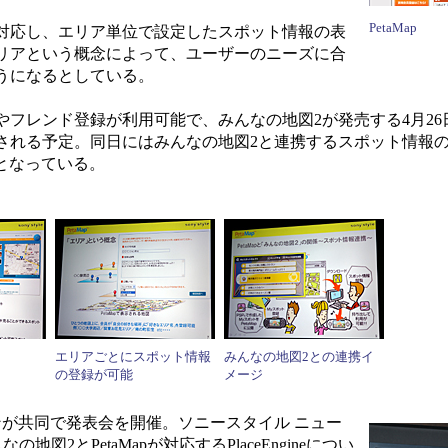
PetaMap
対応し、エリア単位で設定したスポット情報の表
リアという概念によって、ユーザーのニーズに合
うになるとしている。
フレンド登録が利用可能で、みんなの地図2が発売する4月26
される予定。同日にはみんなの地図2と連携するスポット情報
予定となっている。
エリアごとにスポット情報
みんなの地図2との連携イ
の登録が可能
メージ
ンが共同で発表会を開催。ソニースタイル ニュー
図2とPetaMapが対応するPlaceEngineについ