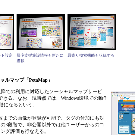
ート設定
帰宅支援施設情報も新たに
最寄り検索機能も収録する
搭載
ルマップ「PetaMap」
Firefox 1.5以降での利用に対応したソーシャルマップサービ
きる。なお、現時点では、Windows環境での動作
討段階になるという。
枚までの画像が登録が可能で、タグの付加にも対
開の3段階で、非公開以外では他ユーザーからのコ
ィング評価も行なえる。