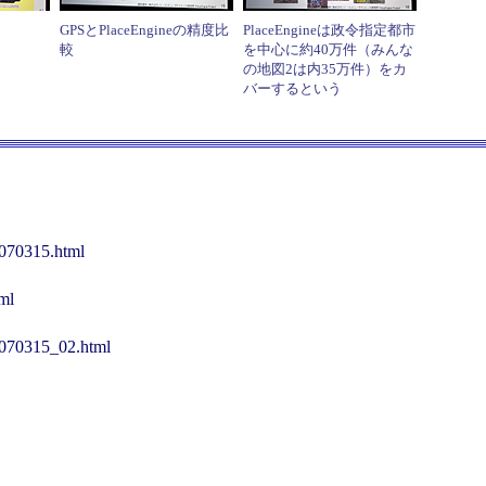
GPSとPlaceEngineの精度比
PlaceEngineは政令指定都市
較
を中心に約40万件（みんな
の地図2は内35万件）をカ
バーするという
/070315.html
ml
/070315_02.html