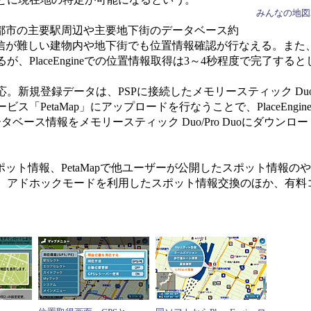
みんなの地図
定都市の主要駅周辺や主要地下街のデータベース約
受信が難しい建物内や地下街でも位置情報確認が行なえる。また
PlaceEngineでの位置情報取得は3～4秒程度で完了する
規登録データは、PSPに接続したメモリースティック Duo/Pr
「PetaMap」にアップロードを行なうことで、PlaceEngi
ータベース情報をメモリースティック Duo/Pro Duoにダウン
ット情報、PetaMapで他ユーザーが公開したスポット情報の
、アドホックモードを利用したスポット情報交換のほか、有料