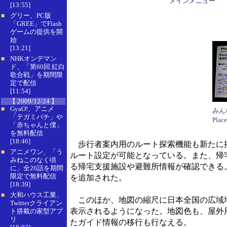
メインメニュー
[13:55]
グリー、PC版
■
「GREE」でFlash
ゲームの提供を開
始
[13:21]
NHKオンデマン
■
ド、「第60回 紅白
歌合戦」を期間限
定で配信
[11:54]
【 2009/12/24 】
GyaO!、アニメ
■
みん
「テガミバチ」や
Pla
「赤ちゃんと僕」
を無料配信
[18:46]
歩行者案内用のルート探索機能も新たに搭
アニメワン、「う
■
ルート設定が可能となっている。また、帰
みねこのなく頃
る帰宅支援施設や避難所情報が確認できる
に」全26話を期間
限定で無料配信
を追加された。
[18:39]
大和ハウス工業、
■
このほか、地図の縮尺に日本全国の広域地
Twitterクライアン
表示されるようになった。地図色も、屋外
ト搭載の家型アプ
リ
たガイド情報の移行も行なえる。