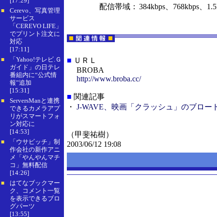
[17:29]
配信帯域：
384kbps、768kbps、1.
Cerevo、写真管理
■
サービス
「CEREVO LIFE」
でプリント注文に
対応
[17:11]
「Yahoo!テレビ.Ｇ
■
ＵＲＬ
■
ガイド」の日テレ
BROBA
番組内に“公式情
http://www.broba.cc/
報”追加
[15:31]
■
関連記事
ServersManと連携
■
・
J-WAVE、映画「クラッシュ」のブロ
できるカメラアプ
リがスマートフォ
ン対応に
[14:53]
（甲斐祐樹）
「ウサビッチ」制
■
2003/06/12 19:08
作会社の新作アニ
メ「やんやんマチ
コ」無料配信
[14:26]
はてなブックマー
■
ク、コメント一覧
を表示できるブロ
グパーツ
[13:55]