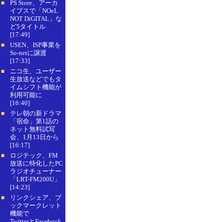
PS Store、アーカ
■
イブスで「NOeL
NOT DiGITAL」な
ど5タイトル
[17:49]
USEN、ISP事業を
■
So-netに譲渡
[17:33]
ニコ生、ユーザー
■
生放送などでもタ
イムシフト機能が
利用可能に
[16:40]
テレ朝の新ドラマ
■
「宿命」第1話の
ネット無料試写
会、1月13日から
[16:17]
ロジテック、FM
■
放送に特化したPC
ラジオチューナー
「LRT-FM200U」
[14:23]
リンクシェア、ブ
■
ックマークレット
機能で
TwitterとFacebook