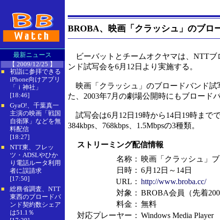
BROBA、映画「クラッシュ」のブロ
最新ニュース
ビーバットとチームオクヤマは、NTTブロ
【 2009/12/25 】
ンド試写会を6月12日より実施する。
初詣に参拝できる
■
iPhone向けアプリ
映画「クラッシュ」のブロードバンド試写会
「ｉ神社」
[18:46]
た、2003年7月の劇場公開時にもブロー
GyaO!、千葉真一
■
主演の映画「戦国
試写会は6月12日19時から14日19時までで、
自衛隊」などを無
384kbps、768kbps、1.5Mbpsの3種類。
料配信
[18:27]
ストリーミング配信情報
NTT東、フレッ
■
ツ・ADSLやひか
名称：
映画「クラッシュ」ブ
り電話ルータ利用
日時：
6月12日～14日
者に誤請求
[17:50]
URL：
http://www.broba.cc/
総務省調査、NTT
■
対象：
BROBA会員（先着20
東西のブロードバ
料金：
無料
ンド契約数シェア
は51.1％
対応プレーヤー：
Windows Media Player