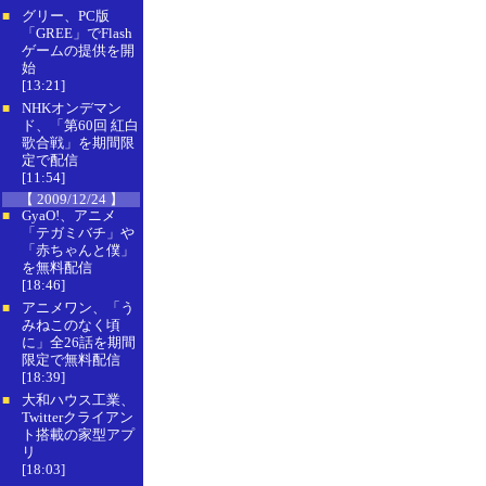
グリー、PC版
■
「GREE」でFlash
ゲームの提供を開
始
[13:21]
NHKオンデマン
■
ド、「第60回 紅白
歌合戦」を期間限
定で配信
[11:54]
【 2009/12/24 】
GyaO!、アニメ
■
「テガミバチ」や
「赤ちゃんと僕」
を無料配信
[18:46]
アニメワン、「う
■
みねこのなく頃
に」全26話を期間
限定で無料配信
[18:39]
大和ハウス工業、
■
Twitterクライアン
ト搭載の家型アプ
リ
[18:03]