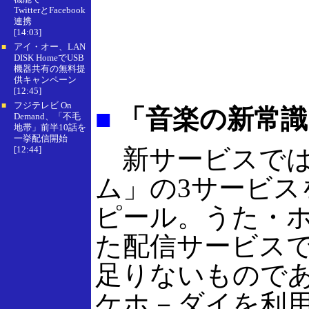
TwitterとFacebook
連携
[14:03]
アイ・オー、LAN
■
DISK HomeでUSB
機器共有の無料提
供キャンペーン
[12:45]
フジテレビ On
■
■
「音楽の新常識
Demand、「不毛
地帯」前半10話を
一挙配信開始
[12:44]
新サービスでは、
ム」の3サービ
ピール。うた・
た配信サービス
足りないもので
ケホ－ダイを利