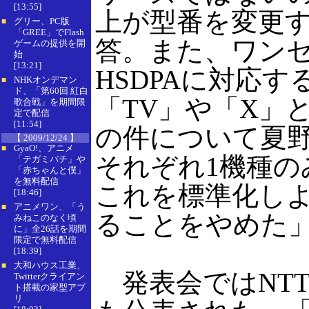
[13:55]
上が型番を変更
グリー、PC版
■
「GREE」でFlash
答。また、ワンセ
ゲームの提供を開
始
[13:21]
HSDPAに対応す
NHKオンデマン
■
ド、「第60回 紅白
「TV」や「X」
歌合戦」を期間限
定で配信
[11:54]
の件について夏野
【 2009/12/24 】
GyaO!、アニメ
■
それぞれ1機種
「テガミバチ」や
「赤ちゃんと僕」
を無料配信
これを標準化し
[18:46]
アニメワン、「う
■
ることをやめた
みねこのなく頃
に」全26話を期間
限定で無料配信
[18:39]
大和ハウス工業、
■
発表会ではNTTド
Twitterクライアン
ト搭載の家型アプ
リ