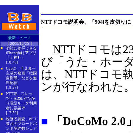
NTTドコモ説明会、「904iを皮切り
最新ニュース
【 2009/12/25 】
NTTドコモは23
初詣に参拝できる
■
iPhone向けアプリ
「ｉ神社」
び「うた・ホー
[18:46]
GyaO!、千葉真一
■
は、NTTドコモ
主演の映画「戦国
自衛隊」などを無
ンが行なわれた
料配信
[18:27]
NTT東、フレッ
■
ツ・ADSLやひか
り電話ルータ利用
者に誤請求
[17:50]
■
「DoCoMo 
総務省調査、NTT
■
東西のブロードバ
ンド契約数シェア