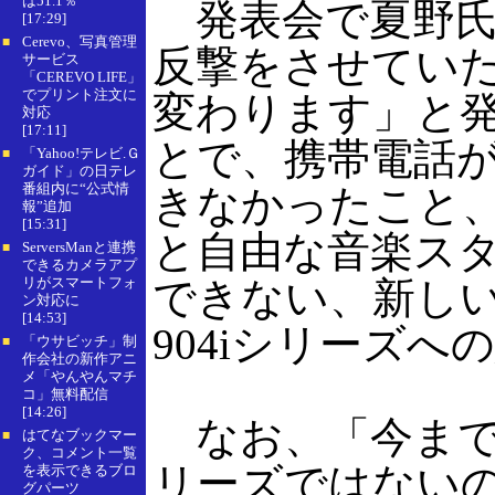
は51.1％
発表会で夏野氏は
[17:29]
Cerevo、写真管理
■
反撃をさせてい
サービス
「CEREVO LIFE」
でプリント注文に
変わります」と
対応
[17:11]
とで、携帯電話
「Yahoo!テレビ.Ｇ
■
ガイド」の日テレ
番組内に“公式情
きなかったこと
報”追加
[15:31]
と自由な音楽ス
ServersManと連携
■
できるカメラアプ
リがスマートフォ
できない、新し
ン対応に
[14:53]
904iシリーズ
「ウサビッチ」制
■
作会社の新作アニ
メ「やんやんマチ
コ」無料配信
[14:26]
なお、「今までの
はてなブックマー
■
ク、コメント一覧
リーズではない
を表示できるブロ
グパーツ