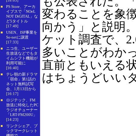
も公表された。「D
[18:03]
PS Store、アーカ
■
変わることを象
イブスで「NOeL
NOT DiGITAL」な
ど5タイトル
向かう」と説明。「
[17:49]
USEN、ISP事業を
■
ケット調査で、2
So-netに譲渡
[17:33]
多いことがわか
ニコ生、ユーザー
■
生放送などでもタ
イムシフト機能が
直前ともいえる
利用可能に
[16:40]
はちょうどいい
テレ朝の新ドラマ
■
「宿命」第1話の
ネット無料試写
会、1月13日から
[16:17]
ロジテック、FM
■
放送に特化したPC
ラジオチューナー
「LRT-FM200U」
[14:23]
リンクシェア、ブ
■
ックマークレット
機能で