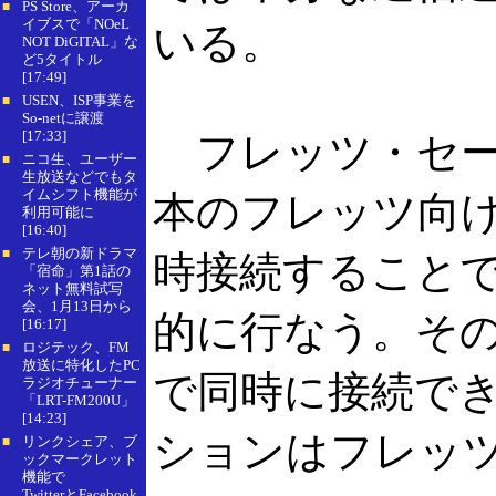
PS Store、アーカ
■
イブスで「NOeL
いる。
NOT DiGITAL」な
ど5タイトル
[17:49]
USEN、ISP事業を
■
So-netに譲渡
[17:33]
フレッツ・セー
ニコ生、ユーザー
■
生放送などでもタ
イムシフト機能が
本のフレッツ向け
利用可能に
[16:40]
テレ朝の新ドラマ
■
時接続すること
「宿命」第1話の
ネット無料試写
会、1月13日から
的に行なう。そのため
[16:17]
ロジテック、FM
■
放送に特化したPC
で同時に接続でき
ラジオチューナー
「LRT-FM200U」
[14:23]
ションはフレッ
リンクシェア、ブ
■
ックマークレット
機能で
TwitterとFacebook