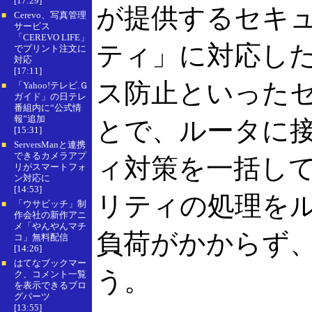
[17:29]
が提供するセキ
Cerevo、写真管理
■
サービス
「CEREVO LIFE」
ティ」に対応し
でプリント注文に
対応
[17:11]
ス防止といった
「Yahoo!テレビ.Ｇ
■
ガイド」の日テレ
番組内に“公式情
報”追加
とで、ルータに
[15:31]
ServersManと連携
■
できるカメラアプ
ィ対策を一括し
リがスマートフォ
ン対応に
[14:53]
リティの処理を
「ウサビッチ」制
■
作会社の新作アニ
メ「やんやんマチ
負荷がかからず
コ」無料配信
[14:26]
はてなブックマー
■
う。
ク、コメント一覧
を表示できるブロ
グパーツ
[13:55]