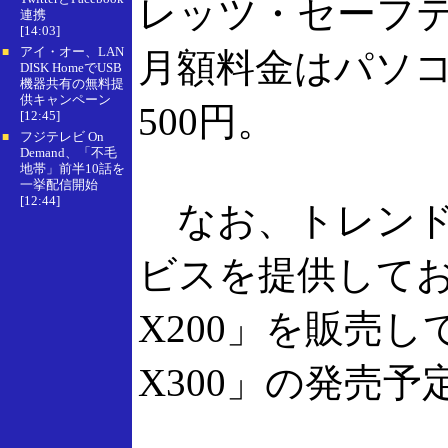
レッツ・セーフテ
連携
[14:03]
アイ・オー、LAN
■
月額料金はパソコ
DISK HomeでUSB
機器共有の無料提
供キャンペーン
500円。
[12:45]
フジテレビ On
■
Demand、「不毛
地帯」前半10話を
一挙配信開始
[12:44]
なお、トレンド
ビスを提供しており
X200」を販売し
X300」の発売