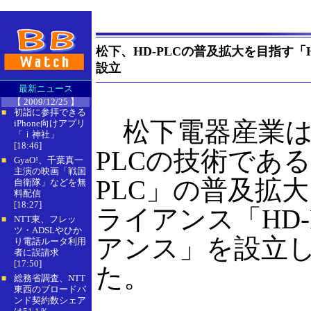
松下、HD-PLCの普及拡大を目指す「
設立
最新ニュース
【 2009/12/25 】
初詣に参拝できる
■
松下電器産業は
iPhone向けアプリ
「ｉ神社」
[18:46]
PLCの技術である
GyaO!、千葉真一
■
主演の映画「戦国
PLC」の普及拡
自衛隊」などを無
料配信
[18:27]
ライアンス「HD-
NTT東、フレッ
■
ツ・ADSLやひか
アンス」を設立
り電話ルータ利用
者に誤請求
[17:50]
た。
総務省調査、NTT
■
東西のブロードバ
ンド契約数シェア