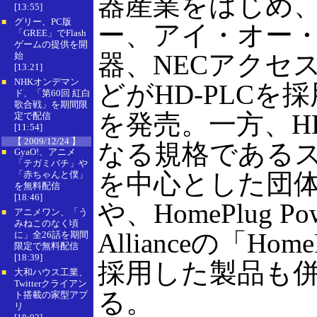
器産業をはじめ
[13:55]
グリー、PC版
■
ー、アイ・オー
「GREE」でFlash
ゲームの提供を開
器、NECアクセ
始
[13:21]
NHKオンデマン
■
どがHD-PLCを
ド、「第60回 紅白
歌合戦」を期間限
を発売。一方、HD
定で配信
[11:54]
【 2009/12/24 】
なる規格であるス
GyaO!、アニメ
■
「テガミバチ」や
を中心とした団体
「赤ちゃんと僕」
を無料配信
[18:46]
や、HomePlug Pow
アニメワン、「う
■
みねこのなく頃
Allianceの「Hom
に」全26話を期間
限定で無料配信
[18:39]
採用した製品も
大和ハウス工業、
■
Twitterクライアン
る。
ト搭載の家型アプ
リ