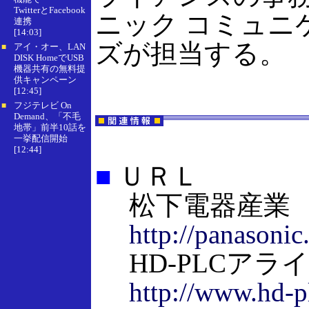
TwitterとFacebook
ニック コミュニ
連携
[14:03]
ズが担当する。
アイ・オー、LAN
■
DISK HomeでUSB
機器共有の無料提
供キャンペーン
[12:45]
フジテレビ On
■
Demand、「不毛
地帯」前半10話を
一挙配信開始
[12:44]
■
ＵＲＬ
松下電器産業
http://panasonic.
HD-PLCアラ
http://www.hd-p