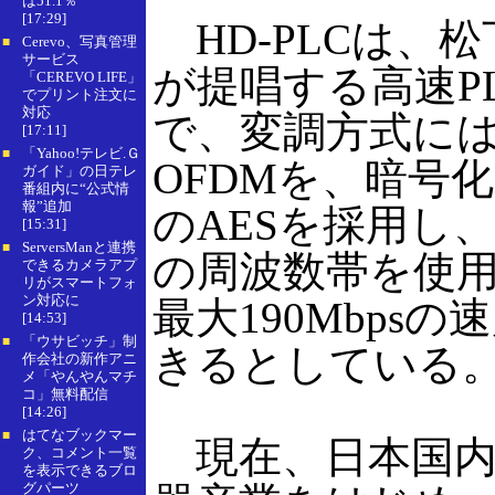
は51.1％
[17:29]
HD-PLCは、
Cerevo、写真管理
■
サービス
が提唱する高速P
「CEREVO LIFE」
でプリント注文に
対応
で、変調方式にはWa
[17:11]
「Yahoo!テレビ.Ｇ
■
OFDMを、暗号化に
ガイド」の日テレ
番組内に“公式情
報”追加
のAESを採用し、4
[15:31]
ServersManと連携
■
の周波数帯を使
できるカメラアプ
リがスマートフォ
ン対応に
最大190Mbps
[14:53]
「ウサビッチ」制
■
きるとしている
作会社の新作アニ
メ「やんやんマチ
コ」無料配信
[14:26]
はてなブックマー
■
現在、日本国内
ク、コメント一覧
を表示できるブロ
グパーツ