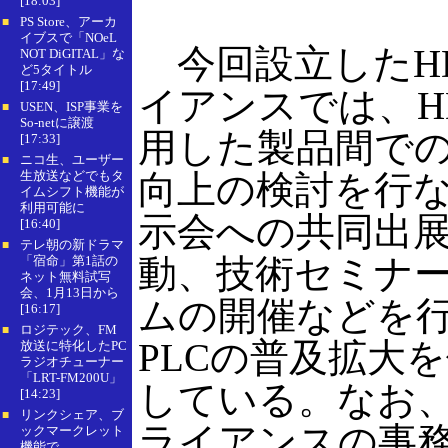
[18:03]
PS Store、アーカ
■
イブスで「NOeL
今回設立したHD
NOT DiGITAL」な
ど5タイトル
[17:49]
イアンスでは、HD
USEN、ISP事業を
■
So-netに譲渡
用した製品間で
[17:33]
ニコ生、ユーザー
■
生放送などでもタ
向上の検討を行
イムシフト機能が
利用可能に
示会への共同出
[16:40]
テレ朝の新ドラマ
■
動、技術セミナ
「宿命」第1話の
ネット無料試写
会、1月13日から
ムの開催などを行
[16:17]
ロジテック、FM
■
PLCの普及拡大
放送に特化したPC
ラジオチューナー
「LRT-FM200U」
している。なお、H
[14:23]
リンクシェア、ブ
■
ライアンスの事
ックマークレット
機能で