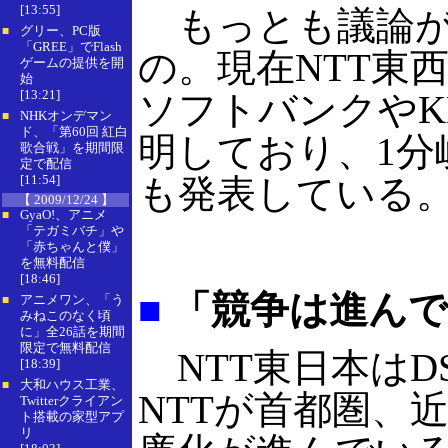
[13:55]
もっとも議論が盛
グリー、PC版
■
「GREE」でFlash
の。現在NTT東
ゲームの提供を開
始
[13:21]
ソフトバンクやK
NHKオンデマン
■
ド、「第60回 紅白
明しており、1
歌合戦」を期間限
定で配信
[11:54]
も発表している
【 2009/12/24 】
GyaO!、アニメ
■
「テガミバチ」や
「赤ちゃんと僕」
を無料配信
[18:46]
■
「競争は進んで
アニメワン、「う
■
みねこのなく頃
に」全26話を期間
限定で無料配信
NTT東日本はD
[18:39]
大和ハウス工業、
■
NTTが首都圏、
Twitterクライアン
ト搭載の家型アプ
リ