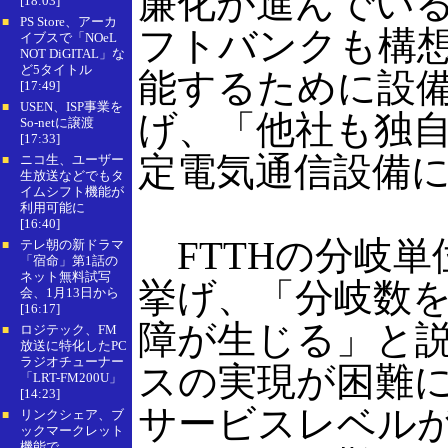
廉化が進んでいる
[18:03]
PS Store、アーカ
■
フトバンクも構想
イブスで「NOeL
NOT DiGITAL」な
ど5タイトル
能するために設
[17:49]
USEN、ISP事業を
■
げ、「他社も独自
So-netに譲渡
[17:33]
定電気通信設備
ニコ生、ユーザー
■
生放送などでもタ
イムシフト機能が
利用可能に
[16:40]
FTTHの分岐単
テレ朝の新ドラマ
■
「宿命」第1話の
ネット無料試写
挙げ、「分岐数
会、1月13日から
[16:17]
障が生じる」と説
ロジテック、FM
■
放送に特化したPC
ラジオチューナー
スの実現が困難
「LRT-FM200U」
[14:23]
サービスレベル
リンクシェア、ブ
■
ックマークレット
機能で