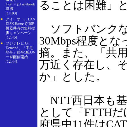
ることは困難」
TwitterとFacebook
連携
[14:03]
アイ・オー、LAN
■
DISK HomeでUSB
ソフトバンクな
機器共有の無料提
供キャンペーン
30Mbps程度
[12:45]
フジテレビ On
■
Demand、「不毛
摘。また、「共用
地帯」前半10話を
一挙配信開始
万近く存在し、
[12:44]
か」とした。
NTT西日本も基
として「FTTH
府県中11件はC