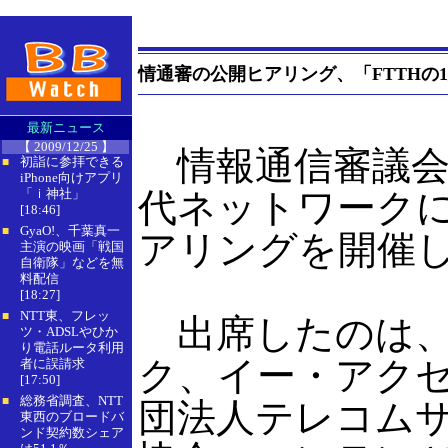
情通審の公開ヒアリング、「FTTHの
最新ニュース
【 2009/12/25 】
情報通信審議会 
初詣に参拝できる
■
iPhone向けアプリ
「ｉ神社」
代ネットワーク
[18:46]
GyaO!、千葉真一
■
アリングを開催
主演の映画「戦国
自衛隊」などを無
料配信
[18:27]
NTT東、フレッ
■
出席したのは、N
ツ・ADSLやひか
り電話ルータ利用
ク、イー・アク
者に誤請求
[17:50]
総務省調査、NTT
■
団法人テレコム
東西のブロードバ
ンド契約数シェア