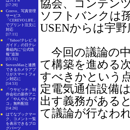
協会、コンテンツ
は51.1％
[17:29]
Cerevo、写真管理
■
ソフトバンクは
サービス
「CEREVO LIFE」
USENからは宇
でプリント注文に
対応
[17:11]
「Yahoo!テレビ.Ｇ
■
ガイド」の日テレ
今回の議論の中心
番組内に“公式情
報”追加
[15:31]
て構築を進める次
ServersManと連携
■
できるカメラアプ
すべきかという点
リがスマートフォ
ン対応に
[14:53]
定電気通信設備
「ウサビッチ」制
■
作会社の新作アニ
出す義務があると
メ「やんやんマチ
コ」無料配信
[14:26]
て議論が行なわ
はてなブックマー
■
ク、コメント一覧
を表示できるブロ
グパーツ