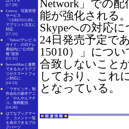
Network」で
は51.1％
[17:29]
Cerevo、写真管理
■
能が強化される。
サービス
「CEREVO LIFE」
Skypeへの対
でプリント注文に
対応
[17:11]
24日発売予定であ
「Yahoo!テレビ.Ｇ
■
ガイド」の日テレ
15010）」につ
番組内に“公式情
報”追加
[15:31]
合致しないこと
ServersManと連携
■
できるカメラアプ
しており、これに伴
リがスマートフォ
ン対応に
[14:53]
となっている。
「ウサビッチ」制
■
作会社の新作アニ
メ「やんやんマチ
コ」無料配信
[14:26]
はてなブックマー
■
ク、コメント一覧
を表示できるブロ
グパーツ