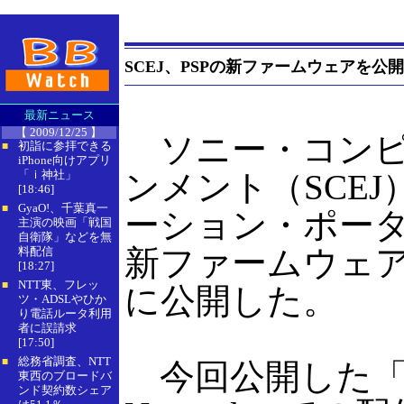
SCEJ、PSPの新ファームウェアを公開
最新ニュース
【 2009/12/25 】
ソニー・コンピ
初詣に参拝できる
■
iPhone向けアプリ
「ｉ神社」
ンメント（SCE
[18:46]
GyaO!、千葉真一
■
ーション・ポータ
主演の映画「戦国
自衛隊」などを無
新ファームウェア「
料配信
[18:27]
NTT東、フレッ
■
に公開した。
ツ・ADSLやひか
り電話ルータ利用
者に誤請求
[17:50]
総務省調査、NTT
■
今回公開した「3.
東西のブロードバ
ンド契約数シェア