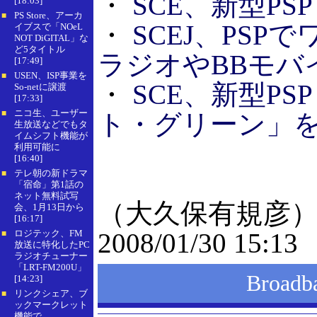
・
SCE、新型PSP
[18:03]
PS Store、アーカ
■
・
SCEJ、PS
イブスで「NOeL
NOT DiGITAL」な
ど5タイトル
ラジオやBBモバ
[17:49]
USEN、ISP事業を
■
・
SCE、新型PS
So-netに譲渡
[17:33]
ニコ生、ユーザー
■
ト・グリーン」
生放送などでもタ
イムシフト機能が
利用可能に
[16:40]
テレ朝の新ドラマ
■
「宿命」第1話の
ネット無料試写
（大久保有規彦
会、1月13日から
[16:17]
ロジテック、FM
2008/01/30 15:13
■
放送に特化したPC
ラジオチューナー
「LRT-FM200U」
Broad
[14:23]
リンクシェア、ブ
■
ックマークレット
機能で