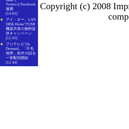
Copyright (c) 2008 Imp
TwitterとFacebook
連携
[14:03]
compa
アイ・オー、LAN
■
DISK HomeでUSB
機器共有の無料提
供キャンペーン
[12:45]
フジテレビ On
■
Demand、「不毛
地帯」前半10話を
一挙配信開始
[12:44]