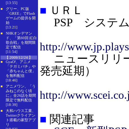
[13:55]
■
ＵＲＬ
グリー、PC版
■
「GREE」でFlash
ゲームの提供を開
PSP システ
始
[13:21]
NHKオンデマン
■
ド、「第60回 紅白
歌合戦」を期間限
http://www.jp.play
定で配信
[11:54]
ニュースリリー
【 2009/12/24 】
GyaO!、アニメ
■
「テガミバチ」や
発売延期）
「赤ちゃんと僕」
を無料配信
[18:46]
アニメワン、「う
■
みねこのなく頃
http://www.scei.co.
に」全26話を期間
限定で無料配信
[18:39]
大和ハウス工業、
■
■
関連記事
Twitterクライアン
ト搭載の家型アプ
リ