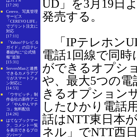
UD」を3月19日
は51.1％
[17:29]
Cerevo、写真管理
■
発売する。
サービス
「CEREVO LIFE」
でプリント注文に
対応
[17:11]
「IPテレホンU
「Yahoo!テレビ.Ｇ
■
ガイド」の日テレ
電話1回線で同時
番組内に“公式情
報”追加
[15:31]
ができるオプシ
ServersManと連携
■
できるカメラアプ
や、最大5つの電
リがスマートフォ
ン対応に
[14:53]
きるオプション
「ウサビッチ」制
■
作会社の新作アニ
したひかり電話
メ「やんやんマチ
コ」無料配信
[14:26]
話はNTT東日本
はてなブックマー
■
ク、コメント一覧
ネル」でNTT西
を表示できるブロ
グパーツ