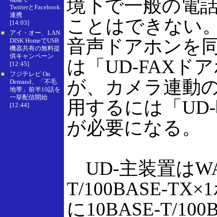
境下で一般の電
TwitterとFacebook
連携
ことはできない。
[14:03]
アイ・オー、LAN
■
音声ドアホンを
DISK HomeでUSB
機器共有の無料提
供キャンペーン
は「UD-FAXド
[12:45]
フジテレビ On
■
が、カメラ連動
Demand、「不毛
地帯」前半10話を
一挙配信開始
用するには「UD
[12:44]
が必要になる。
UD-主装置はWAN
T/100BASE-T
に10BASE-T/10