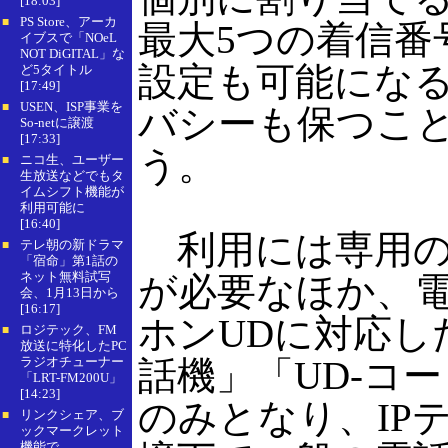
[18:03]
PS Store、アーカ
■
最大5つの着信番
イブスで「NOeL
NOT DiGITAL」な
設定も可能にな
ど5タイトル
[17:49]
USEN、ISP事業を
■
バシーも保つこ
So-netに譲渡
[17:33]
う。
ニコ生、ユーザー
■
生放送などでもタ
イムシフト機能が
利用可能に
[16:40]
利用には専用の「
テレ朝の新ドラマ
■
「宿命」第1話の
ネット無料試写
が必要なほか、電
会、1月13日から
[16:17]
ホンUDに対応し
ロジテック、FM
■
放送に特化したPC
ラジオチューナー
話機」「UD-コ
「LRT-FM200U」
[14:23]
のみとなり、IP
リンクシェア、ブ
■
ックマークレット
機能で