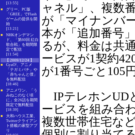
[13:55]
ャネル」、複数番
グリー、PC版
■
「GREE」でFlash
が「マイナンバー
ゲームの提供を開
始
[13:21]
本が「追加番号
NHKオンデマン
■
ド、「第60回 紅白
るが、料金は共
歌合戦」を期間限
定で配信
[11:54]
ービスが1契約42
【 2009/12/24 】
GyaO!、アニメ
■
が1番号ごと105
「テガミバチ」や
「赤ちゃんと僕」
を無料配信
[18:46]
アニメワン、「う
■
IPテレホンUD
みねこのなく頃
に」全26話を期間
限定で無料配信
ービスを組み合
[18:39]
大和ハウス工業、
■
複数世帯住宅な
Twitterクライアン
ト搭載の家型アプ
個別に割り当て
リ