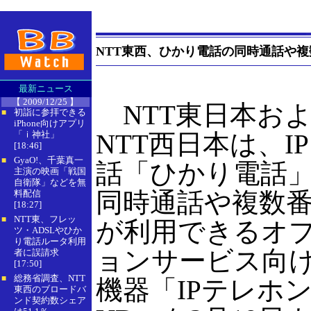
NTT東西、ひかり電話の同時通話や
最新ニュース
【 2009/12/25 】
NTT東日本お
初詣に参拝できる
■
iPhone向けアプリ
「ｉ神社」
NTT西日本は、I
[18:46]
GyaO!、千葉真一
■
話「ひかり電話
主演の映画「戦国
自衛隊」などを無
同時通話や複数
料配信
[18:27]
NTT東、フレッ
■
が利用できるオ
ツ・ADSLやひか
り電話ルータ利用
ョンサービス向
者に誤請求
[17:50]
総務省調査、NTT
■
機器「IPテレホ
東西のブロードバ
ンド契約数シェア