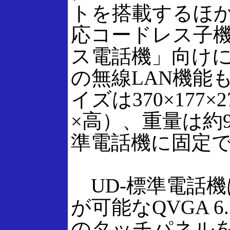
トを搭載するほか
応コードレス子機
ス電話機」向けにIEE
の無線LAN機能
イズは370×177×
×高）、重量は約9
準電話機に固定
UD-標準電話機は
が可能なQVGA 
のタッチパネル