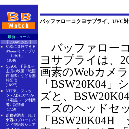
バッファローコクヨサプライ、UVC対
最新ニュース
【 2009/12/25 】
バッファロー
初詣に参拝できる
■
iPhone向けアプリ
「ｉ神社」
ヨサプライは、20
[18:46]
GyaO!、千葉真一
■
画素のWebカメラ
主演の映画「戦国
自衛隊」などを無
「BSW20K04」
料配信
[18:27]
NTT東、フレッ
■
ズと、BSW20K0
ツ・ADSLやひか
り電話ルータ利用
ーズのヘッドセ
者に誤請求
[17:50]
総務省調査、NTT
■
「BSW20K04H
東西のブロードバ
ンド契約数シェア