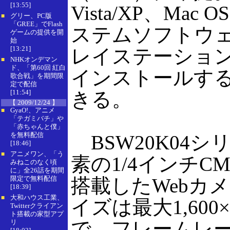
[13:55]
Vista/XP、Mac O
グリー、PC版
■
「GREE」でFlash
ステムソフトウェ
ゲームの提供を開
始
[13:21]
レイステーション
NHKオンデマン
■
ド、「第60回 紅白
インストールす
歌合戦」を期間限
定で配信
[11:54]
きる。
【 2009/12/24 】
GyaO!、アニメ
■
「テガミバチ」や
「赤ちゃんと僕」
を無料配信
BSW20K04シ
[18:46]
アニメワン、「う
■
素の1/4インチC
みねこのなく頃
に」全26話を期間
限定で無料配信
搭載したWebカ
[18:39]
大和ハウス工業、
■
イズは最大1,600×
Twitterクライアン
ト搭載の家型アプ
で、フレームレー
リ