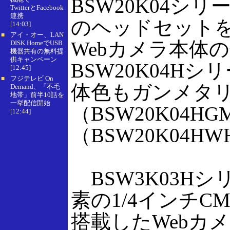
BSW20K04シ
TwitterとFacebook
連携
のヘッドセット
[14:03]
アイ・オー、LAN
■
Webカメラ本体
DISK HomeでUSB
機器共有の無料提
供キャンペーン
BSW20K04H
[12:45]
フジテレビ On
■
体色もガンメタ
Demand、「不毛
地帯」前半10話を
一挙配信開始
（BSW20K04
[12:44]
（BSW20K04
BSW3K03Hシ
素の1/4インチC
搭載したWebカ