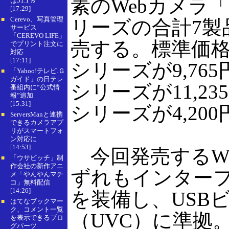
素のWebカメラ「B
は51.1％
[17:29]
Cerevo、写真管理
■
リーズの合計7製
サービス
「CEREVO LIFE」
売する。標準価格は
でプリント注文に
対応
[17:11]
シリーズが9,765円
「Yahoo!テレビ.Ｇ
■
ガイド」の日テレ
シリーズが11,235
番組内に“公式情
報”追加
[15:31]
シリーズが4,200
ServersManと連携
■
できるカメラアプ
リがスマートフォ
ン対応に
[14:53]
今回発売するW
「ウサビッチ」制
■
作会社の新作アニ
ずれもインターフェ
メ「やんやんマチ
コ」無料配信
[14:26]
を装備し、USB
はてなブックマー
■
ク、コメント一覧
（UVC）に準拠。W
を表示できるブロ
グパーツ