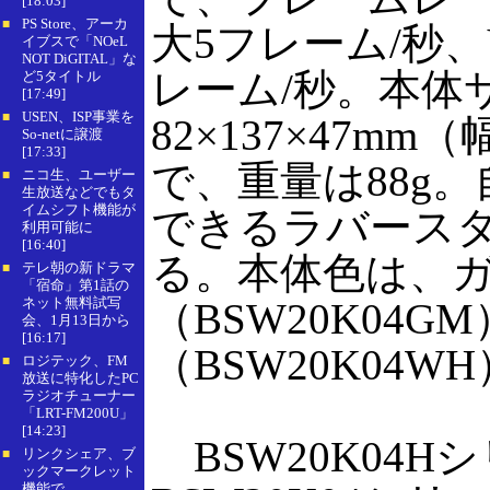
[18:03]
PS Store、アーカ
■
大5フレーム/秒、
イブスで「NOeL
NOT DiGITAL」な
レーム/秒。本体
ど5タイトル
[17:49]
USEN、ISP事業を
■
82×137×47mm
So-netに譲渡
[17:33]
で、重量は88g
ニコ生、ユーザー
■
生放送などでもタ
イムシフト機能が
できるラバース
利用可能に
[16:40]
る。本体色は、
テレ朝の新ドラマ
■
「宿命」第1話の
ネット無料試写
（BSW20K04
会、1月13日から
[16:17]
（BSW20K04
ロジテック、FM
■
放送に特化したPC
ラジオチューナー
「LRT-FM200U」
[14:23]
BSW20K04H
リンクシェア、ブ
■
ックマークレット
機能で